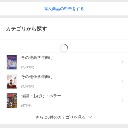
違反
商品の
申告をする
カテゴリから探す
その他高学年向け
(
2,749
件)
その他低学年向け
(
2,023
件)
怪談・おばけ・ホラー
(
678
件)
さらに8件のカテゴリを見る