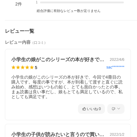
恐ろしいうわさのあるマンションで、訪ねる部屋をまちがえ
1
2
件
て…。「カン違い」がテーマのショートショートを２０話収録！
総合評価に有効なレビュー数が足りません
※本データはこの商品が発売された時点の情報です。
レビュー一覧
レビュー内容
（口コミ）
小学生の娘がこのシリーズの本が好きで、…
2022/4/6
5
sac********
小学生の娘がこのシリーズの本が好きで、今回で4冊目の
購入です。毎度の事ですが、本が到着して渡すと直ぐに読
み始め、感想はいつもの如く、とても面白かったとの事。

まぁ読書は良い事だし、娘もとても満足しているので、私
としても満足です。
いいね
0
小学生の子供が読みたいと言うので買いま…
2022/1/2