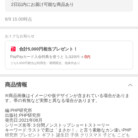
2日以内にお届け可能な商品あり
8/9 15:00
時点
おトクなお知らせ
合計5,000円相当プレゼント！
1,320
0
PayPayカード入会特典を使うと
円
円
うち2,000円相当は利用先・期間限定。他条件あり
商品情報
※商品画像はイメージや仮デザインが含まれている場合がありま
す。帯の有無など実際と異なる場合があります。
編:PHP研究所
出版社:PHP研究所
発売日:2021年08月
シリーズ名等:３分間ノンストップショートストーリー
キーワード:ラストで君は「まさか！」と言う素敵なカン違いPHP
研究所 プレゼント ギフト 誕生日 子供 クリスマス 子ども こども