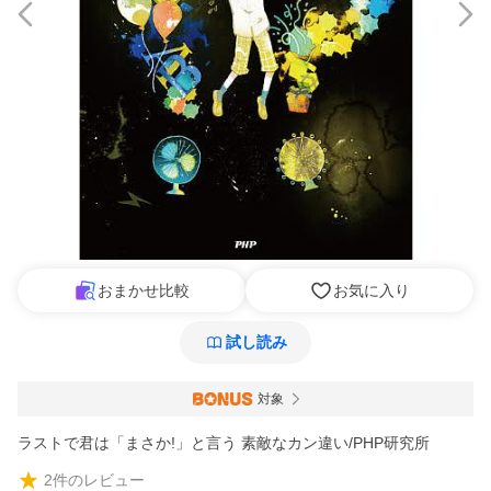
おまかせ比較
お気に入り
試し読み
対象
ラストで君は「まさか!」と言う 素敵なカン違い/PHP研究所
2
件のレビュー