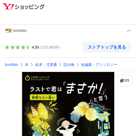
bookfan
ストアトップを見る
4.55
（
125,860
件
）
bookfan
本
絵本・児童書
読み物
短編集・アンソロジー
1
/
1