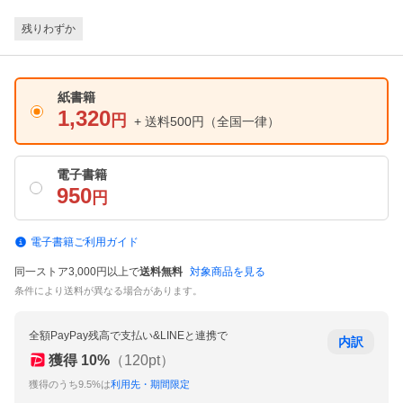
残りわずか
紙書籍
1,320
円
+ 送料500円
（全国一律）
電子書籍
950
円
電子書籍ご利用ガイド
同一ストア3,000円以上で
送料無料
対象商品を見る
条件により送料が異なる場合があります。
全額PayPay残高で支払い&LINEと連携で
内訳
獲得
10
%
（
120
pt）
獲得のうち9.5%は
利用先・期間限定