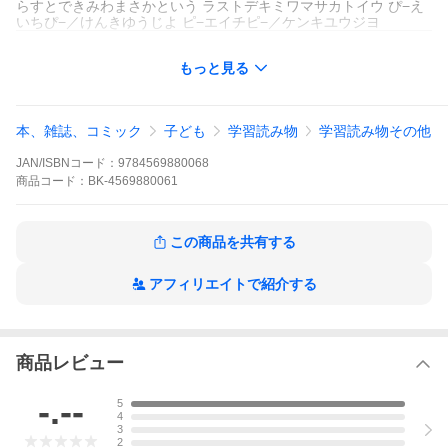
らすとできみわまさかという ラストデキミワマサカトイウ ぴ−え
いちぴ−／けんきゆうじよ ピ−エイチピ−／ケンキユウジヨ
もっと見る
本、雑誌、コミック
子ども
学習読み物
学習読み物その他
JAN/ISBNコード：
9784569880068
商品
コード：
BK-4569880061
この商品を共有する
PHP研究所
アフィリエイトで紹介する
PHP研究所
３分間ノンストップショートストーリー
商品レビュー
-.--
5
4
3
生徒会選挙で原稿を読みまちがえた！？花嫁探しでひと違い！？
2