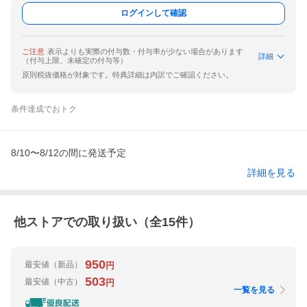
ログインして確認
ご注意
表示よりも実際の付与数・付与率が少ない場合があります
詳細
（付与上限、未確定の付与等）
原則税抜価格が対象です。特典詳細は内訳でご確認ください。
条件達成でおトク
8/10〜8/12の間に発送予定
詳細を見る
他ストアでの取り扱い（全
15
件）
950
最安値
（新品）
円
503
最安値
（中古）
円
一覧を見る