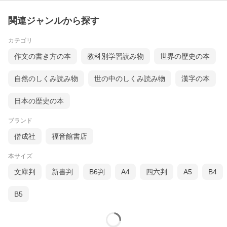
関連ジャンルから探す
カテゴリ
作文の書き方の本
教科別学習読み物
世界の歴史の本
自然のしくみ読み物
世の中のしくみ読み物
漢字の本
日本の歴史の本
ブランド
偕成社
福音館書店
本サイズ
文庫判
新書判
B6判
A4
四六判
A5
B4
B5