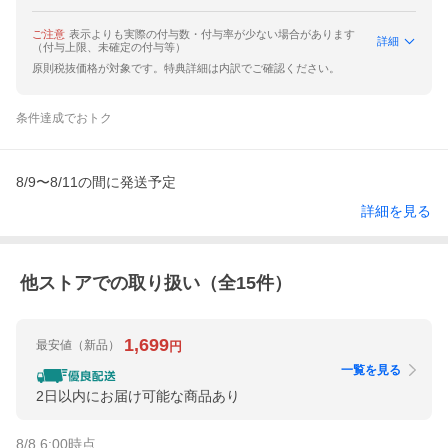
ご注意
表示よりも実際の付与数・付与率が少ない場合があります
詳細
（付与上限、未確定の付与等）
原則税抜価格が対象です。特典詳細は内訳でご確認ください。
条件達成でおトク
8/9〜8/11の間に発送予定
詳細を見る
他ストアでの取り扱い（全
15
件）
1,699
最安値
（新品）
円
一覧を見る
2日以内にお届け可能な商品あり
8/8 6:00
時点