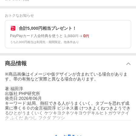
おトクなお知らせ
合計5,000円相当プレゼント！
1,980
0
PayPayカード入会特典を使うと
円
円
うち2,000円相当は利用先・期間限定。他条件あり
商品情報
※商品画像はイメージや仮デザインが含まれている場合がありま
す。帯の有無など実際と異なる場合があります。
著:福田淳
出版社:PHP研究所
発売日:2026年06月
キーワード:結局、熱狂できる人がうまくいく。タブーを恐れず成
果に導く６０の金言福田淳 ビジネス書 けつきよくねつきようでき
るひとがうまくいく ケツキヨクネツキヨウデキルヒトガウマクイ
ク ふくだ あつし フクダ アツシ