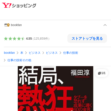
bookfan
ストアトップを見る
4.55
（
125,859
件
）
bookfan
本
ビジネス
ビジネス
仕事の技術
仕事の技術その他
1
/
1