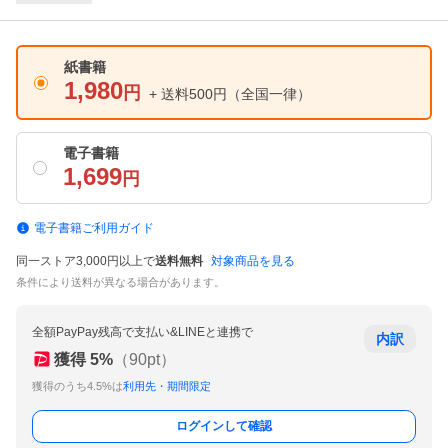
紙書籍
1,980
円
+ 送料500円
（全国一律）
電子書籍
1,699
円
電子書籍ご利用ガイド
同一ストア3,000円以上で
送料無料
対象商品を見る
条件により送料が異なる場合があります。
全額PayPay残高で支払い&LINEと連携で
内訳
獲得
5
%
（
90
pt）
獲得のうち4.5%は
利用先・期間限定
ログインして確認