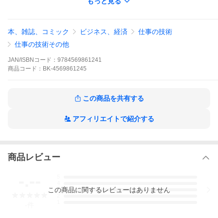
もっと見る
本、雑誌、コミック
ビジネス、経済
仕事の技術
仕事の技術その他
JAN/ISBNコード：
9784569861241
商品
コード：
BK-4569861245
福田淳
この商品を共有する
PHP研究所
アフィリエイトで紹介する
逆境さえもチャンスに変わる“激アツ”仕事術。２０業種以上を立ち
商品レビュー
上げ→黒字化した連続起業家、初の仕事論。
-.--
5
※本データはこの商品が発売された時点の情報です。
4
この
商品
に関するレビューはありません
3
2
1
-
件