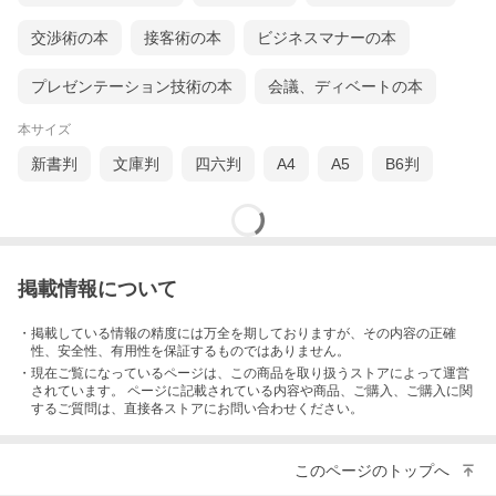
交渉術の本
接客術の本
ビジネスマナーの本
プレゼンテーション技術の本
会議、ディベートの本
本サイズ
新書判
文庫判
四六判
A4
A5
B6判
掲載情報について
・掲載している情報の精度には万全を期しておりますが、その内容の正確
性、安全性、有用性を保証するものではありません。
・現在ご覧になっているページは、この
商品
を取り扱うストアによって運営
されています。 ページに記載されている内容
や商品、ご購入
、ご購入に関
するご質問は、直接各ストアにお問い合わせください。
このページのトップへ