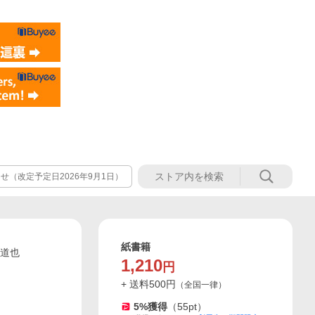
（改定予定日2026年9月1日）
紙書籍
瀬道也
1,210
円
+ 送料
500
円
（
全国一律
）
5
%獲得
（
55
pt）