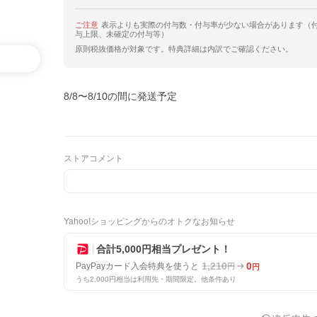
ご注意
表示よりも実際の付与数・付与率が少ない場合があります（
与上限、未確定の付与等）
原則税抜価格が対象です。特典詳細は内訳でご確認ください。
8/8〜8/10の間に発送予定
ストアコメント
Yahoo!ショッピングからのオトクなお知らせ
合計5,000円相当プレゼント！
1,210
0
PayPayカード入会特典を使うと
円
円
うち2,000円相当は利用先・期間限定。他条件あり