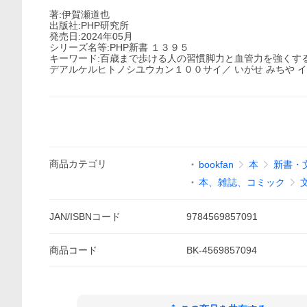
著:伊賀瀬道也
出版社:PHP研究所
発売日:2024年05月
シリーズ名等:PHP新書 １３９５
キーワード:百歳まで歩ける人の習慣脚力と血管力を強くす
デアルケルヒトノシユウカン１００サイ／ いがせ みちや イ
商品
カテゴリ
bookfan
本
新書・
本、雑誌、コミック
JAN/ISBNコード
9784569857091
商品
コード
BK-4569857094