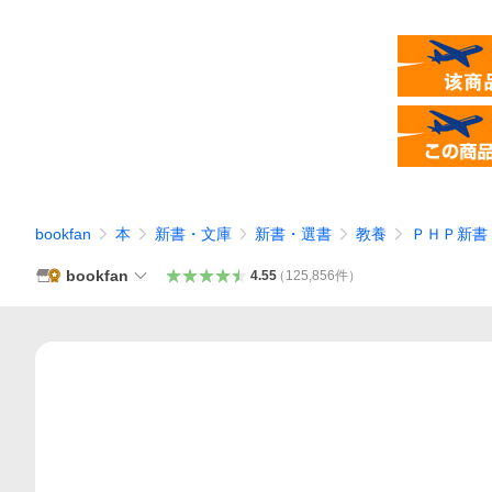
bookfan
本
新書・文庫
新書・選書
教養
ＰＨＰ新書
bookfan
4.55
（
125,856
件
）