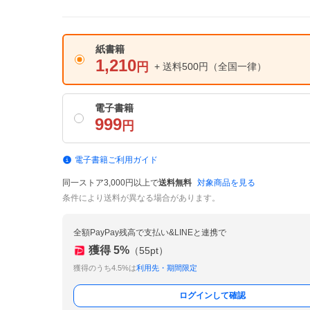
紙書籍
1,210
円
+ 送料500円
（全国一律）
電子書籍
999
円
電子書籍ご利用ガイド
同一ストア3,000円以上で
送料無料
対象商品を見る
条件により送料が異なる場合があります。
全額PayPay残高で支払い&LINEと連携で
獲得
5
%
（
55
pt）
獲得のうち4.5%は
利用先・期間限定
ログインして確認