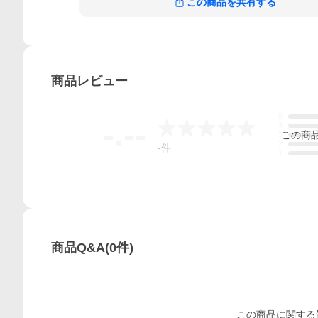
この商品を共有する
商品
レビュー
5
-.--
4
この
商
3
2
-
件
1
商品Q&A
(
0
件)
この
商品
に関する