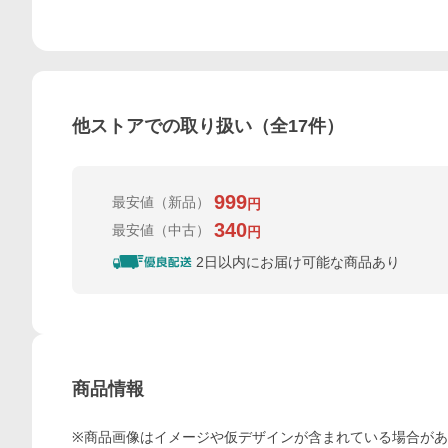
他ストアでの取り扱い（全
17
件）
999
最安値
（新品）
円
340
最安値
（中古）
円
2日以内にお届け可能な商品あり
商品情報
※商品画像はイメージや仮デザインが含まれている場合が