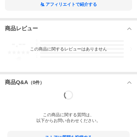
アフィリエイトで紹介する
PHP新書 １３７９
商品レビュー
それぞれの人生と同じように、歴史にも、光と影がある―。組織
とは、本質的に非人間的なものだ。その中で人間であり続けよう
-.--
5
とするのは至難のことなのかもしれぬ―“歴史探偵”がとらえた歴史
4
の光と影とは。
この
商品
に関するレビューはありません
3
2
※本データはこの商品が発売された時点の情報です。
1
-
件
商品Q&A
（
0
件）
この
商品
に関する質問は、
以下からお問い合わせください。