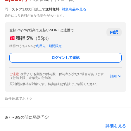
同一ストア3,000円以上で
送料無料
対象商品を見る
条件により送料が異なる場合があります。
全額PayPay残高で支払い&LINEと連携で
内訳
獲得
5
%
（
55
pt）
獲得のうち4.5%は
利用先・期間限定
ログインして確認
ご注意
表示よりも実際の付与数・付与率が少ない場合があります
詳細
（付与上限、未確定の付与等）
原則税抜価格が対象です。特典詳細は内訳でご確認ください。
条件達成でおトク
8/7〜8/9の間に発送予定
詳細を見る