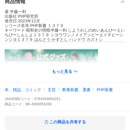
商品情報
著:半藤一利
出版社:PHP研究所
発売日:2023年12月
シリーズ名等:PHP新書 １３７９
キーワード:昭和史の明暗半藤一利 しようわしのめいあんぴーえい
ちぴーしんしよ１３７９ シヨウワシノメイアンピーエイチピーシ
ンシヨ１３７９ はんどう かずとし ハンドウ カズトシ
もっと見る
本、雑誌、コミック
文芸
教養新書、選書
PHP新書
JAN/ISBNコード：
9784569856261
商品
コード：
BK-4569856268
半藤一利
この商品を共有する
PHP研究所