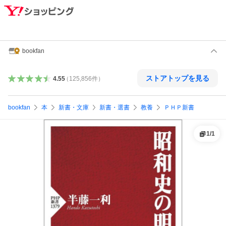
bookfan
ストアトップを見る
4.55
（
125,856
件
）
bookfan
本
新書・文庫
新書・選書
教養
ＰＨＰ新書
1
/
1