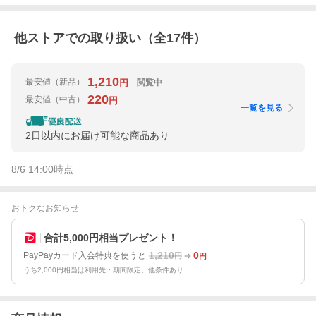
他ストアでの取り扱い（全
17
件）
1,210
最安値
（新品）
閲覧中
円
220
最安値
（中古）
円
一覧を見る
2日以内にお届け可能な商品あり
8/6 14:00
時点
おトクなお知らせ
合計5,000円相当プレゼント！
1,210
0
PayPayカード入会特典を使うと
円
円
うち2,000円相当は利用先・期間限定。他条件あり