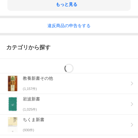
もっと見る
違反
商品の
申告をする
カテゴリから探す
教養新書その他
(
1,157
件)
岩波新書
(
1,025
件)
ちくま新書
(
930
件)