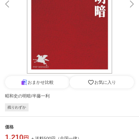
おまかせ比較
お気に入り
昭和史の明暗/半藤一利
残りわずか
価格
1,210
円
+ 送料
500
円
（
全国一律
）