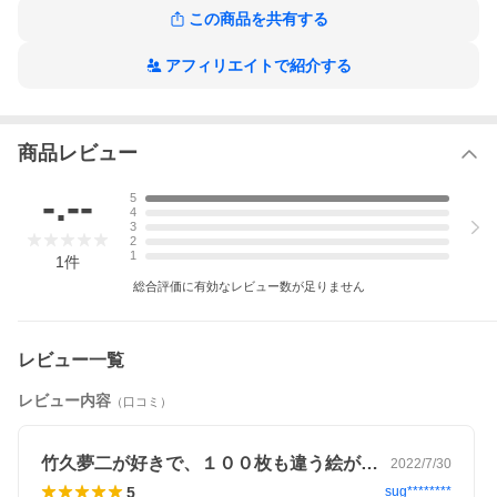
PHP研究所
この商品を共有する
PHP研究所
アフィリエイトで紹介する
大正ロマンを代表する画家、竹久夢二の作品を集めました。便せ
商品レビュー
んとして使いやすい「柄（がら）作品」を中心に、思わず息をの
む美人画、当時にタイムスリップしたかのような気分を味わえる
-.--
5
風景画など、さまざまな芸術的作品を便せんの表と裏にあしらっ
4
ています。手紙をしたためて送るもよし、メッセージを書いて贈
3
り物に添えるもよし。さまざまな使いみちができる、美しい100枚
2
の紙を集めた本です。明治17（1884）年に岡山県で生まれた竹久
1
1
件
夢二。その作品は独特の情感をたたえた美人画「夢二式美人」と
総合評価に有効なレビュー数が足りません
して人気を博し、また、雑誌の表紙、便せん、うちわ、浴衣など
の日用品のデザイン、さらには俳句や詩なども手がけた夢二は、
今でいうアートディレクターの先駆者として活躍しました。見る
者を大正時代にいざなってくれる作品群を心ゆくまでお楽しみく
レビュー一覧
ださい。
※本データはこの商品が発売された時点の情報です。
レビュー内容
（口コミ）
竹久夢二が好きで、１００枚も違う絵が見…
2022/7/30
5
sug********