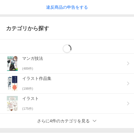
違反
商品の
申告をする
カテゴリから探す
マンガ技法
(
489
件)
イラスト作品集
(
198
件)
イラスト
(
175
件)
さらに4件のカテゴリを見る