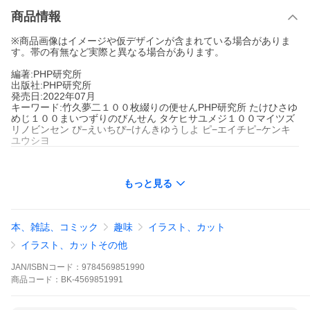
商品情報
※商品画像はイメージや仮デザインが含まれている場合がありま
す。帯の有無など実際と異なる場合があります。
編著:PHP研究所
出版社:PHP研究所
発売日:2022年07月
キーワード:竹久夢二１００枚綴りの便せんPHP研究所 たけひさゆ
めじ１００まいつずりのびんせん タケヒサユメジ１００マイツズ
リノビンセン ぴ−えいちぴ−けんきゆうしよ ピ−エイチピ−ケンキ
ユウシヨ
もっと見る
本、雑誌、コミック
趣味
イラスト、カット
イラスト、カットその他
JAN/ISBNコード：
9784569851990
商品
コード：
BK-4569851991