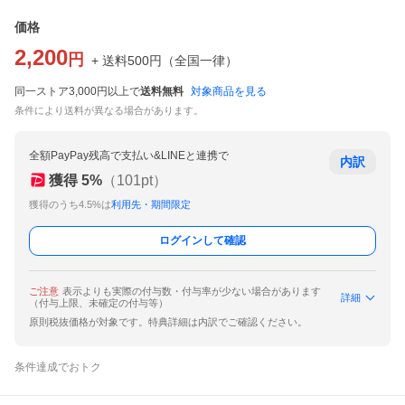
価格
2,200
円
+ 送料
500
円
（
全国一律
）
同一ストア3,000円以上で
送料無料
対象商品を見る
条件により送料が異なる場合があります。
全額PayPay残高で支払い&LINEと連携で
内訳
獲得
5
%
（
101
pt）
獲得のうち4.5%は
利用先・期間限定
ログインして確認
ご注意
表示よりも実際の付与数・付与率が少ない場合があります
詳細
（付与上限、未確定の付与等）
原則税抜価格が対象です。特典詳細は内訳でご確認ください。
条件達成でおトク