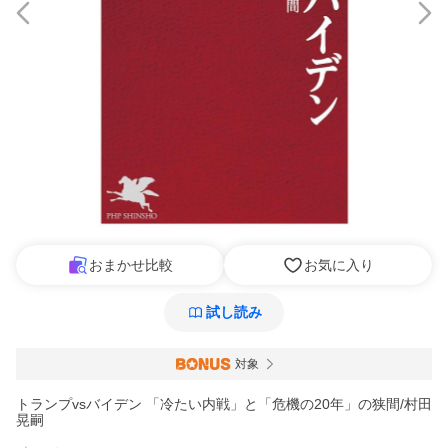
おまかせ比較
お気に入り
試し読み
対象
トランプvsバイデン 「冷たい内戦」と「危機の20年」の狭間/村田
晃嗣