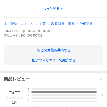
もっと見る
本、雑誌、コミック
文芸
教養新書、選書
PHP新書
JAN/ISBNコード：
9784569850726
商品
コード：
BK-4569850723
この商品を共有する
村田晃嗣
アフィリエイトで紹介する
PHP研究所
PHP新書 １２８７
商品レビュー
-.--
5
4
3
トランプ登場の背景と原動力は？トランプ政権からバイデン政権
2
へと、アメリカの政治と外交、社会の何が変化し何が継続してい
1
1
件
るのか？そして、米中関係は第二の冷戦となるのか？日本はそれ