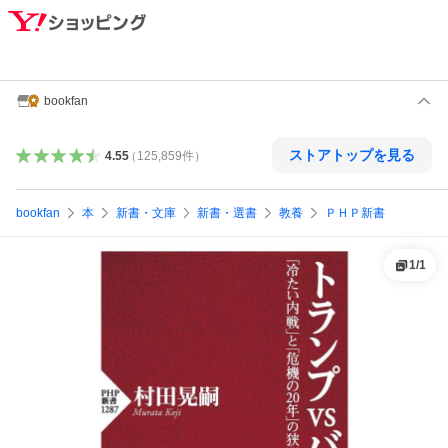
bookfan
ストアトップを見る
4.55
（
125,859
件
）
bookfan
本
新書・文庫
新書・選書
教養
ＰＨＰ新書
1
/
1