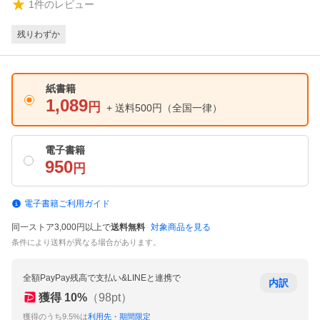
1
件のレビュー
残りわずか
紙書籍
1,089
円
+ 送料500円
（全国一律）
電子書籍
950
円
電子書籍ご利用ガイド
同一ストア3,000円以上で
送料無料
対象商品を見る
条件により送料が異なる場合があります。
全額PayPay残高で支払い&LINEと連携で
内訳
獲得
10
%
（
98
pt）
獲得のうち9.5%は
利用先・期間限定