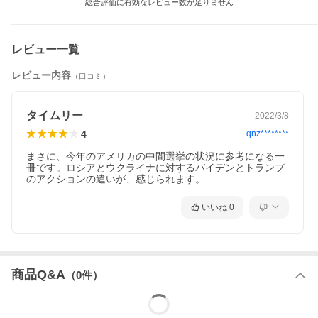
総合評価に有効なレビュー数が足りません
とどう向き合うのか？これらが本書の問いである。政治状況が不
透明な時、人はしばしば歴史をふり返る。歴史に循環（サイク
ル）を見出す者、歴史に類型（タイポロジー）を求める者、そし
て、歴史に類似（アナロジー）を問う者と様々である。それぞれ
レビュー一覧
に長短があろうが、本書では歴史のアナロジーに頼りながら、以
上の問いを考えてみたい。
レビュー内容
（口コミ）
※本データはこの商品が発売された時点の情報です。
タイムリー
2022/3/8
4
qnz********
まさに、今年のアメリカの中間選挙の状況に参考になる一
冊です。ロシアとウクライナに対するバイデンとトランプ
のアクションの違いが、感じられます。
いいね
0
商品Q&A
（
0
件）