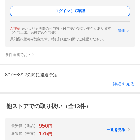
ログインして確認
ご注意
表示よりも実際の付与数・付与率が少ない場合があります
詳細
（付与上限、未確定の付与等）
原則税抜価格が対象です。特典詳細は内訳でご確認ください。
条件達成でおトク
8/10〜8/12の間に発送予定
詳細を見る
他ストアでの取り扱い（全
13
件）
950
最安値
（新品）
円
一覧を見る
175
最安値
（中古）
円