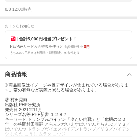
8/8 12:00
時点
おトクなお知らせ
合計5,000円相当プレゼント！
1,089
0
PayPayカード入会特典を使うと
円
円
うち2,000円相当は利用先・期間限定。他条件あり
商品情報
※商品画像はイメージや仮デザインが含まれている場合がありま
す。帯の有無など実際と異なる場合があります。
著:村田晃嗣
出版社:PHP研究所
発売日:2021年11月
シリーズ名等:PHP新書 １２８７
キーワード:トランプvsバイデン「冷たい内戦」と「危機の２０
年」の狭間村田晃嗣 とらんぷヴいえすばいでんとらんぷ／ＶＳ／
ばいでんつ トランプヴイエスバイデントランプ／ＶＳ／バイデン
ツ むらた こうじ ムラタ コウジ