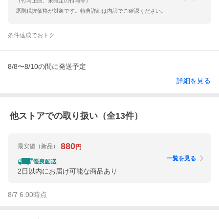
（付与上限、未確定の付与等）
原則税抜価格が対象です。特典詳細は内訳でご確認ください。
条件達成でおトク
8/8〜8/10の間に発送予定
詳細を見る
他ストアでの取り扱い（全
13
件）
880
最安値
（新品）
円
一覧を見る
2日以内にお届け可能な商品あり
8/7 6:00
時点