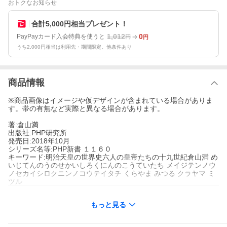
おトクなお知らせ
合計5,000円相当プレゼント！
1,012
0
PayPayカード入会特典を使うと
円
円
うち2,000円相当は利用先・期間限定。他条件あり
商品情報
※商品画像はイメージや仮デザインが含まれている場合がありま
す。帯の有無など実際と異なる場合があります。
著:倉山満
出版社:PHP研究所
発売日:2018年10月
シリーズ名等:PHP新書 １１６０
キーワード:明治天皇の世界史六人の皇帝たちの十九世紀倉山満 め
いじてんのうのせかいしろくにんのこうていたち メイジテンノウ
ノセカイシロクニンノコウテイタチ くらやま みつる クラヤマ ミ
ツル
もっと見る