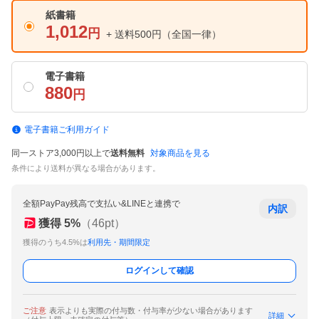
紙書籍
1,012
円
+ 送料500円
（全国一律）
電子書籍
880
円
電子書籍ご利用ガイド
同一ストア3,000円以上で
送料無料
対象商品を見る
条件により送料が異なる場合があります。
全額PayPay残高で支払い&LINEと連携で
内訳
獲得
5
%
（
46
pt）
獲得のうち4.5%は
利用先・期間限定
ログインして確認
ご注意
表示よりも実際の付与数・付与率が少ない場合があります
詳細