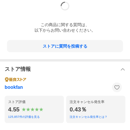
国のニコライ２世、大清帝国の西太后の６人の同時代史比較から
読み解く、壮大な世界史。
※本データはこの商品が発売された時点の情報です。
この
商品
に関する質問は、
以下からお問い合わせください。
ストアに質問を投稿する
ストア情報
bookfan
ストア評価
注文キャンセル発生率
4.55
0.43％
125,857
件の評価を見る
注文キャンセル発生率とは？