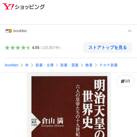
bookfan
ストアトップを見る
4.55
（
125,857
件
）
bookfan
本
新書・文庫
新書・選書
教養
ＰＨＰ新書
1
/
1