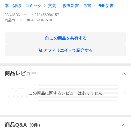
本、雑誌、コミック
文芸
教養新書、選書
PHP新書
JAN/ISBNコード：
9784569841571
商品
コード：
BK-4569841570
この商品を共有する
倉山満
アフィリエイトで紹介する
PHP研究所
PHP新書 １１６０
商品レビュー
-.--
5
4
この
商品
に関するレビューはありません
3
１９世紀は「皇帝たちの時代」だった。１９世紀初頭のナポレオ
2
ン戦争以降、世界各国に次々と皇帝が生まれ、覇権争いに興じた
1
-
件
が、第一次世界大戦が終わる１９１８年前後までの１００年で、
ほとんどの「皇帝」が消え去り、そして今や「Emperor」は日本
にしか残っていない。なぜ、日本の天皇だけが残ったのか。その
秘密を解くことで、近代日本の成功の「真実」が見えてくる。明
治天皇、大英帝国のヴィクトリア女王、ハプスブルク帝国のフラ
商品Q&A
（
0
件）
ンツ・ヨーゼフ１世、ドイツ帝国のヴィルヘルム２世、ロシア帝