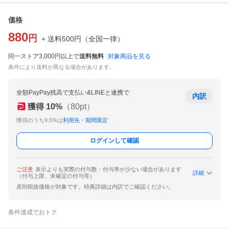
価格
880
円
+ 送料
500
円
（
全国一律
）
同一ストア3,000円以上で
送料無料
対象商品を見る
条件により送料が異なる場合があります。
全額PayPay残高で支払い&LINEと連携で
内訳
獲得
10
%
（
80
pt）
獲得のうち9.5%は
利用先・期間限定
ログインして確認
ご注意
表示よりも実際の付与数・付与率が少ない場合があります
詳細
（付与上限、未確定の付与等）
原則税抜価格が対象です。特典詳細は内訳でご確認ください。
条件達成でおトク