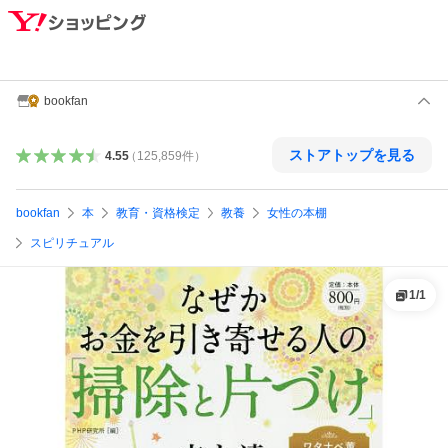
bookfan
ストアトップを見る
4.55
（
125,859
件
）
bookfan
本
教育・資格検定
教養
女性の本棚
スピリチュアル
1
/
1