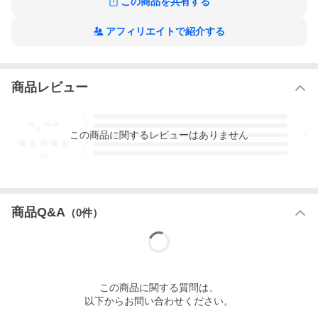
この商品を共有する
PHP研究所
アフィリエイトで紹介する
PHP研究所
商品レビュー
家がスッキリ空間になるだけで、お金は勝手に入ってくる！！達
-.--
人たち２１人が、とっておきの方法を大公開！
5
4
この
商品
に関するレビューはありません
3
※本データはこの商品が発売された時点の情報です。
2
1
-
件
商品Q&A
（
0
件）
この
商品
に関する質問は、
以下からお問い合わせください。