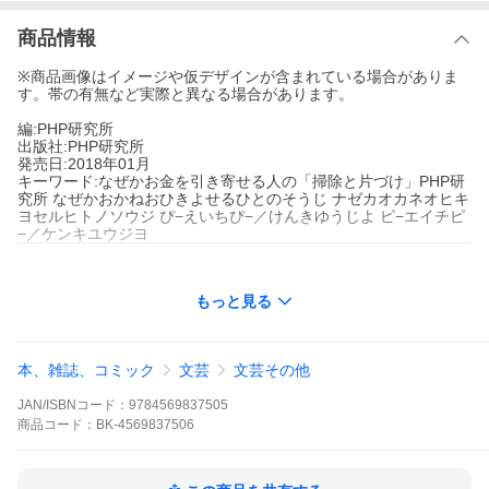
商品情報
※商品画像はイメージや仮デザインが含まれている場合がありま
す。帯の有無など実際と異なる場合があります。
編:PHP研究所
出版社:PHP研究所
発売日:2018年01月
キーワード:なぜかお金を引き寄せる人の「掃除と片づけ」PHP研
究所 なぜかおかねおひきよせるひとのそうじ ナゼカオカネオヒキ
ヨセルヒトノソウジ ぴ−えいちぴ−／けんきゆうじよ ピ−エイチピ
−／ケンキユウジヨ
もっと見る
本、雑誌、コミック
文芸
文芸その他
JAN/ISBNコード：
9784569837505
商品
コード：
BK-4569837506