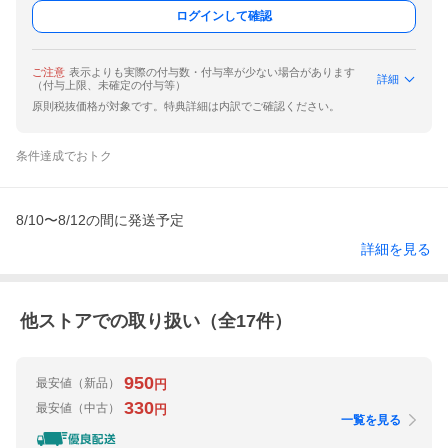
ログインして確認
ご注意
表示よりも実際の付与数・付与率が少ない場合があります
詳細
（付与上限、未確定の付与等）
原則税抜価格が対象です。特典詳細は内訳でご確認ください。
条件達成でおトク
8/10〜8/12の間に発送予定
詳細を見る
他ストアでの取り扱い（全
17
件）
950
最安値
（新品）
円
330
最安値
（中古）
円
一覧を見る