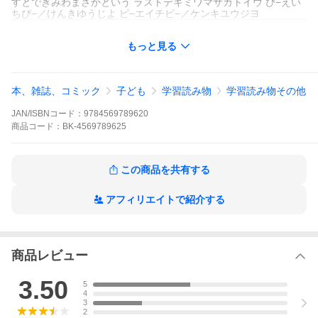
すとできみわまさかという ラストデキミワマサカトイウ ぴ−えい
ちぴ−／けんきゆうじよ ピ−エイチピ−／ケンキユウジヨ
もっと見る
本、雑誌、コミック
子ども
学習読み物
学習読み物その他
JAN/ISBNコード：
9784569789620
商品
コード：
BK-4569789625
この商品を共有する
PHP研究所
アフィリエイトで紹介する
PHP研究所
３分間ノンストップショートストーリー
商品レビュー
3.50
5
4
3
３分間ショートストーリー×２０話！朝読にもぴったり！試練、化
2