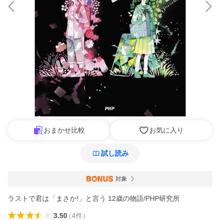
おまかせ比較
お気に入り
試し読み
対象
ラストで君は「まさか!」と言う 12歳の物語/PHP研究所
3.50
（
4
件
）