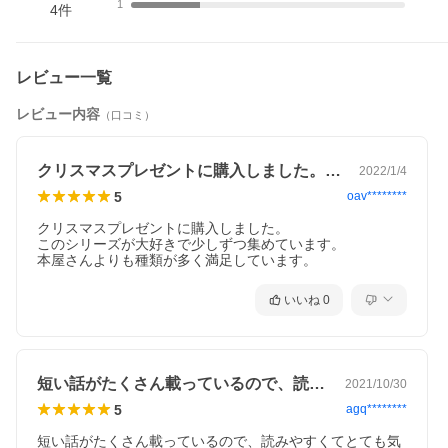
物、魔法…奇想天外なお話を、たっぷり収録。ラストは「まさ
1
4
件
か！」のエンディングをお約束！
※本データはこの商品が発売された時点の情報です。
レビュー一覧
レビュー内容
（口コミ）
クリスマスプレゼントに購入しました。こ…
2022/1/4
5
oav********
クリスマスプレゼントに購入しました。

このシリーズが大好きで少しずつ集めています。

本屋さんよりも種類が多く満足しています。
いいね
0
短い話がたくさん載っているので、読みや…
2021/10/30
5
agq********
短い話がたくさん載っているので、読みやすくてとても気