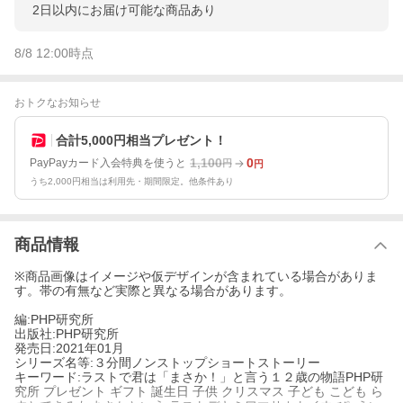
2日以内にお届け可能な商品あり
8/8 12:00
時点
おトクなお知らせ
合計5,000円相当プレゼント！
1,100
0
PayPayカード入会特典を使うと
円
円
うち2,000円相当は利用先・期間限定。他条件あり
商品情報
※商品画像はイメージや仮デザインが含まれている場合がありま
す。帯の有無など実際と異なる場合があります。
編:PHP研究所
出版社:PHP研究所
発売日:2021年01月
シリーズ名等:３分間ノンストップショートストーリー
キーワード:ラストで君は「まさか！」と言う１２歳の物語PHP研
究所 プレゼント ギフト 誕生日 子供 クリスマス 子ども こども ら