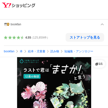
bookfan
ストアトップを見る
4.55
（
125,859
件
）
bookfan
本
絵本・児童書
読み物
短編集・アンソロジー
1
/
1