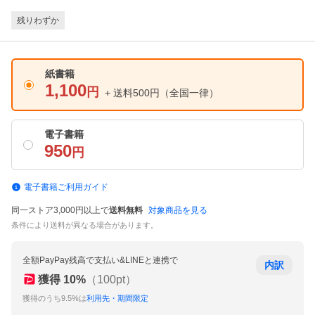
残りわずか
紙書籍
1,100
円
+ 送料500円
（全国一律）
電子書籍
950
円
電子書籍ご利用ガイド
同一ストア3,000円以上で
送料無料
対象商品を見る
条件により送料が異なる場合があります。
全額PayPay残高で支払い&LINEと連携で
内訳
獲得
10
%
（
100
pt）
獲得のうち9.5%は
利用先・期間限定