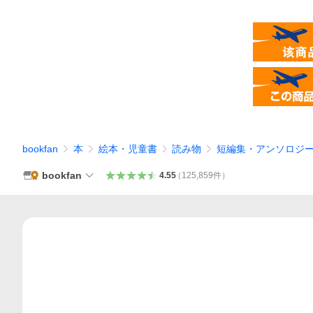
bookfan
本
絵本・児童書
読み物
短編集・アンソロジ
bookfan
4.55
（
125,859
件
）