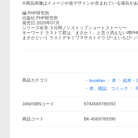
※商品画像はイメージや仮デザインが含まれている場合が
編:PHP研究所
出版社:PHP研究所
発売日:2020年07月
シリーズ名等:３分間ノンストップショートストーリー
キーワード:ラストで君は「まさか！」と言う消えない噂PHP
まさかという ラストデキミワマサカトイウ ぴ−えいちぴ−／
商品
カテゴリ
bookfan
本
絵本・
本、雑誌、コミック
JAN/ISBNコード
9784569789392
商品
コード
BK-4569789390