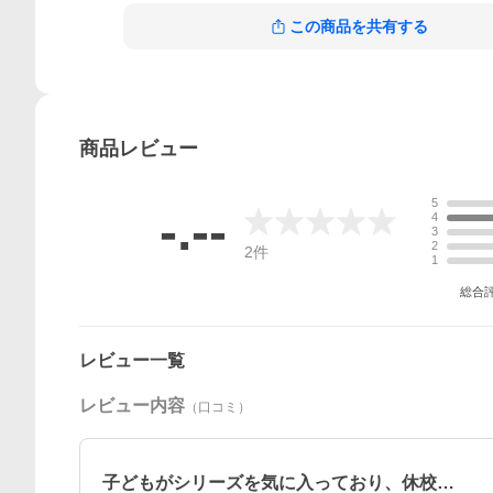
この商品を共有する
商品
レビュー
5
-.--
4
3
2
2
件
1
総合
レビュー一覧
レビュー内容
（口コミ）
子どもがシリーズを気に入っており、休校…