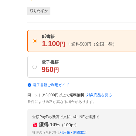
残りわずか
紙書籍
1,100
円
+ 送料500円
（全国一律）
電子書籍
950
円
電子書籍ご利用ガイド
同一ストア3,000円以上で
送料無料
対象商品を見る
条件により送料が異なる場合があります。
全額PayPay残高で支払い&LINEと連携で
獲得
10
%
（
100
pt）
獲得のうち9.5%は
利用先・期間限定