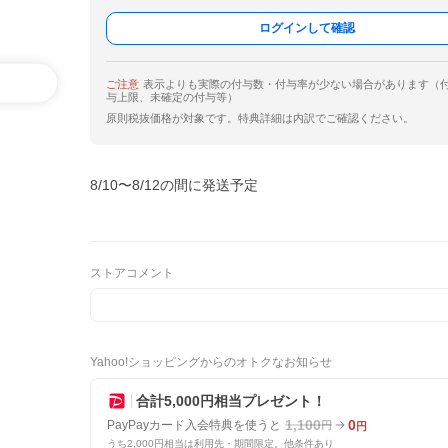
ログインして確認
ご注意
表示よりも実際の付与数・付与率が少ない場合があります（
与上限、未確定の付与等）
原則税抜価格が対象です。特典詳細は内訳でご確認ください。
8/10〜8/12の間に発送予定
ストアコメント
Yahoo!ショッピングからのオトクなお知らせ
合計5,000円相当プレゼント！
1,100
0
PayPayカード入会特典を使うと
円
円
うち2,000円相当は利用先・期間限定。他条件あり