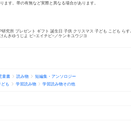
あります。帯の有無など実際と異なる場合があります。
研究所 プレゼント ギフト 誕生日 子供 クリスマス 子ども こども ら
けんきゆうじよ ピ−エイチピ−／ケンキユウジヨ
児童書
読み物
短編集・アンソロジー
子ども
学習読み物
学習読み物その他