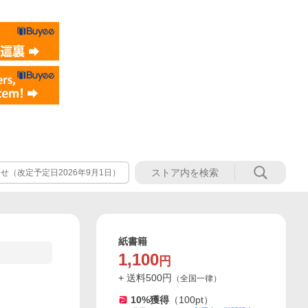
（改定予定日2026年9月1日）
紙書籍
1,100
円
+ 送料
500
円
（
全国一律
）
10
%獲得
（
100
pt）