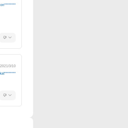
on********
2021/3/10
kat********