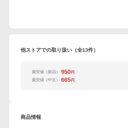
他ストアでの取り扱い（全
13
件）
950
最安値
（新品）
円
665
最安値
（中古）
円
商品情報