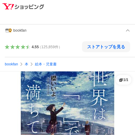
bookfan
ストアトップを見る
4.55
（
125,859
件
）
bookfan
本
絵本・児童書
1
/
1