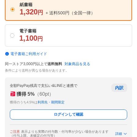
紙書籍
1,320
円
+ 送料500円
（全国一律）
電子書籍
1,100
円
電子書籍ご利用ガイド
同一ストア3,000円以上で
送料無料
対象商品を見る
条件により送料が異なる場合があります。
全額PayPay残高で支払い&LINEと連携で
内訳
獲得
5
%
（
60
pt）
獲得のうち4.5%は
利用先・期間限定
ログインして確認
ご注意
表示よりも実際の付与数・付与率が少ない場合があります
詳細
（付与上限、未確定の付与等）