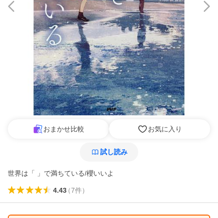
おまかせ比較
お気に入り
試し読み
世界は「 」で満ちている/櫻いいよ
4.43
（
7
件
）