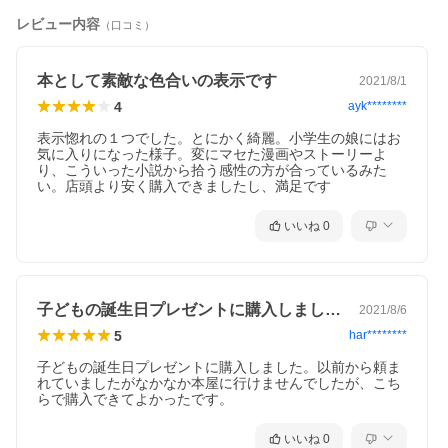
レビュー内容
リアルで胸に迫る、青春小説。
（口コミ）
※本データはこの商品が発売された時点の情報です。
本として素敵な色合いの表示です
2021/8/1
4
ayk********
表示惚れの１つでした。とにかく綺麗。小学生の娘にはお
気に入りになった様子。変にマセた漫画やストーリーよ
り、こういった小説から拾う感性の方が合っているみた
い。店頭より安く購入できましたし、満足です
いいね
0
子どもの誕生日プレゼントに購入しました…
2021/8/6
5
har********
子どもの誕生日プレゼントに購入しました。以前から頼ま
れていましたがなかなか本屋に行けませんでしたが、こち
らで購入できてよかったです。
いいね
0