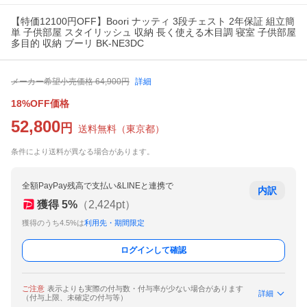
【特価12100円OFF】Boori ナッティ 3段チェスト 2年保証 組立簡
単 子供部屋 スタイリッシュ 収納 長く使える木目調 寝室 子供部屋
多目的 収納 ブーリ BK-NE3DC
メーカー希望小売価格
64,900
円
詳細
18%OFF価格
52,800
円
送料無料
（
東京都
）
条件により送料が異なる場合があります。
全額PayPay残高で支払い&LINEと連携で
内訳
獲得
5
%
（
2,424
pt）
獲得のうち4.5%は
利用先・期間限定
ログインして確認
ご注意
表示よりも実際の付与数・付与率が少ない場合があります
詳細
（付与上限、未確定の付与等）