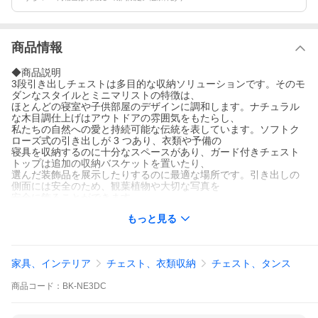
商品情報
◆商品説明
3段引き出しチェストは多目的な収納ソリューションです。そのモ
ダンなスタイルとミニマリストの特徴は、
ほとんどの寝室や子供部屋のデザインに調和します。ナチュラル
な木目調仕上げはアウトドアの雰囲気をもたらし、
私たちの自然への愛と持続可能な伝統を表しています。ソフトク
ローズ式の引き出しが 3 つあり、衣類や予備の
寝具を収納するのに十分なスペースがあり、ガード付きチェスト
トップは追加の収納バスケットを置いたり、
選んだ装飾品を展示したりするのに最適な場所です。引き出しの
側面には安全のため、観葉植物や大切な写真を
安全に飾ることができます。
もっと見る
◆特徴
・カラー：ホワイトオーク
・シンプルでモダンなデザイン美を備えた頑丈なチェスト。
・ソフトクロージングの引き出しが3つあり、たっぷり収納できま
家具、インテリア
チェスト、衣類収納
チェスト、タンス
す。
・水性塗料（白色成分）と自然な木目調仕上げで仕上げられた人
商品
コード：
BK-NE3DC
工木材で作られています。
・平らに梱包されており、組み立てが必要です。
・安全性と安定性を高めるための壁掛けストラップ キットが含ま