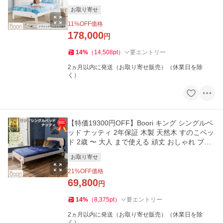
リ BK-ALKSB-SET
お取り寄せ
11
%OFF価格
178,000
円
14
%
（
14,508
pt
）
要エントリー
2ヵ月以内に発送（お取り寄せ販売）（休業日を除
く）
【特価19300円OFF】Boori キング シングルベ
ッド ナッティ 2年保証 木製 天然木 すのこベッ
ド 2歳 〜 大人 まで使える 頑丈 おしゃれ ブー
リ BK-NAKSB
お取り寄せ
21
%OFF価格
69,800
円
14
%
（
8,375
pt
）
要エントリー
2ヵ月以内に発送（お取り寄せ販売）（休業日を除
く）