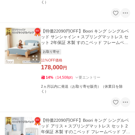
く）
【特価22090円OFF】Boori キング シングルベ
ッド サンシャイン + スプリングマットレス セ
ット 2年保証 木製 すのこベッド フレームベッ
ド ブーリ BK-SUKSB-SET
お取り寄せ
11
%OFF価格
178,000
円
14
%
（
14,508
pt
）
要エントリー
2ヵ月以内に発送（お取り寄せ販売）（休業日を除
く）
【特価22090円OFF】Boori キング シングルベ
ッド アリス + スプリングマットレス セット 2
年保証 木製 すのこベッド フレームベッド ブー