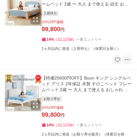
ームベッド 2歳 〜 大人 まで使える 頑丈 おし
ゃれ ブーリ BK-SUKSB
入荷待ち
20
%OFF価格
99,800
円
14
%
（
11,117
pt
）
要エントリー
1ヵ月以内に発送（入荷待ち）（休業日を除く）
【特価25600円OFF】Boori キング シングルベ
ッド アリス 2年保証 木製 すのこベッド フレー
ムベッド 2歳 〜 大人 まで使える おしゃれ か
わいい ブーリ BK-ALKSB
お取り寄せ
20
%OFF価格
99,800
円
14
%
（
11,117
pt
）
要エントリー
2ヵ月以内に発送（お取り寄せ販売）（休業日を除