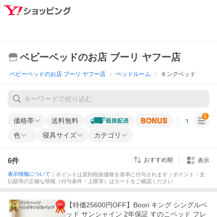
ベビーベッドのお店 ブーリ ヤフー店
ベビーベッドのお店 ブーリ ヤフー店
ベッドルーム
キングベッド
1
価格帯
送料無料
すべての条
色
寝具サイズ
カテゴリ
6
件
おすすめ順
表示
表示情報について
｜ポイントは原則税抜価格を基準に付与されます｜ポイント・支
払額等の正確な情報（付与条件・上限等）はカートをご確認ください
【特価25600円OFF】Boori キング シングルベ
ッド サンシャイン 2年保証 すのこベッド フレ