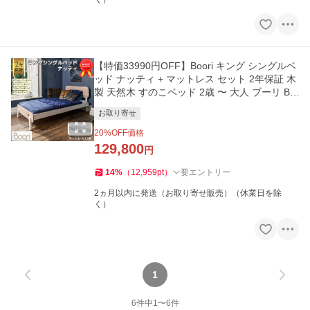
【特価33990円OFF】Boori キング シングルベ
ッド ナッティ + マットレス セット 2年保証 木
製 天然木 すのこベッド 2歳 〜 大人 ブーリ BK
-NAKSB-SET
お取り寄せ
20
%OFF価格
129,800
円
14
%
（
12,959
pt
）
要エントリー
2ヵ月以内に発送（お取り寄せ販売）（休業日を除
く）
1
6
件中
1
〜
6
件