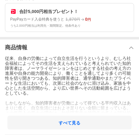
合計5,000円相当プレゼント！
1,870
0
PayPayカード入会特典を使うと
円
円
うち2,000円相当は利用先・期間限定。他条件あり
商品情報
従来、自身の労働によって自立生活を行うというより、むしろ社
会福祉によってその生活を支えられていると考えられていた知的
障害者は、ノーマライゼーションをはじめとする社会の考え方の
進展や自身の能力開発により、働くことを通してより多くの可能
性を切り開きつつある。知的障害者は、通学通勤やまたプライベ
ートな生活においても、次第に社会のなかに溶け込み、家族を中
心とした生活空間から、より広い世界へその活動範囲を広げよう
としている。
しかしながら、知的障害者が労働によって得ている平均収入はあ
まりに低く、自立生活にはおよそ足りない金額に留まっている。
その低収入の最大の理由は、知的障害者の就労先の多くが福祉的
事業所であり、最低賃金法の適用されないケースが多いことによ
る。なぜ、知的障害者は最低賃金に満たない収入しか得られない
すべて見る
であろう福祉的事業所に就労するのであろうか。一般企業からの
雇用が不足しているからなのか。あるいは、知的障害者への配慮
が行き届いた福祉的事業所の方が安心だからなのだろうか。