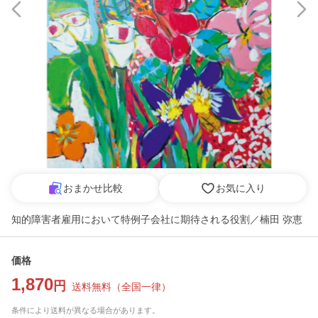
おまかせ比較
お気に入り
知的障害者雇用において特例子会社に期待される役割／楠田 弥恵
価格
1,870
円
送料無料
（
全国一律
）
条件により送料が異なる場合があります。