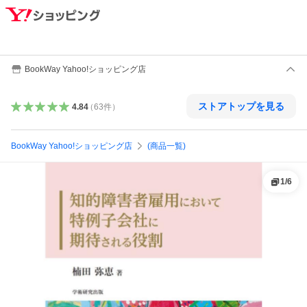
BookWay Yahoo!ショッピング店
ストアトップを見る
4.84
（
63
件
）
BookWay Yahoo!ショッピング店
(商品一覧)
1
/
6