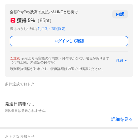
全額PayPay残高で支払い&LINEと連携で
内訳
獲得
5
%
（
85
pt）
獲得のうち4.5%は
利用先・期間限定
ログインして確認
ご注意
表示よりも実際の付与数・付与率が少ない場合があります
詳細
（付与上限、未確定の付与等）
原則税抜価格が対象です。特典詳細は内訳でご確認ください。
条件達成でおトク
発送日情報なし
※休業日は発送されません。
詳細を見る
おトクなお知らせ