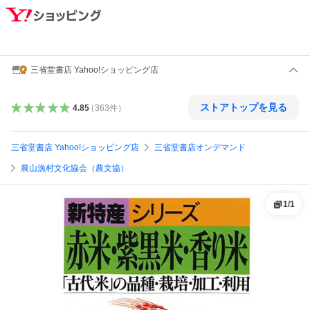
三省堂書店 Yahoo!ショッピング店
ストアトップを見る
4.85
（
363
件
）
三省堂書店 Yahoo!ショッピング店
三省堂書店オンデマンド
農山漁村文化協会（農文協）
1
/
1