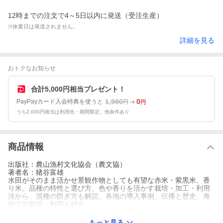
12時までの注文で4～5日以内に発送（受注生産）
※休業日は発送されません。
詳細を見る
おトクなお知らせ
合計5,000円相当プレゼント！
1,980
0
PayPayカード入会特典を使うと
円
円
うち2,000円相当は利用先・期間限定。他条件あり
商品情報
出版社：農山漁村文化協会（農文協）
著者名：猪谷富雄
水田がそのまま活かせ景観作物としても有望な赤米・紫黒米、香
り米。品種の特性と選び方、色や香りを活かす栽培・加工・利用
法から、混種の防ぎ方も解説。各地の導入事例、伝播と歴史、海
外での栽培・利用も紹介。
もっと見る