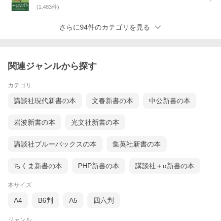
(
1,483
件)
さらに94件のカテゴリを見る
関連ジャンルから探す
カテゴリ
講談社現代新書の本
文春新書の本
中公新書の本
岩波新書の本
光文社新書の本
講談社ブルーバックスの本
集英社新書の本
ちくま新書の本
PHP新書の本
講談社＋α新書の本
本サイズ
A4
B6判
A5
四六判
ジャンル