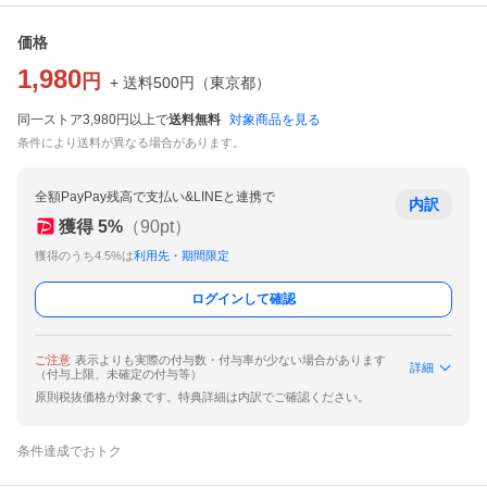
価格
1,980
円
+ 送料
500
円
（
東京都
）
同一ストア3,980円以上で
送料無料
対象商品を見る
条件により送料が異なる場合があります。
全額PayPay残高で支払い&LINEと連携で
内訳
獲得
5
%
（
90
pt）
獲得のうち4.5%は
利用先・期間限定
ログインして確認
ご注意
表示よりも実際の付与数・付与率が少ない場合があります
詳細
（付与上限、未確定の付与等）
原則税抜価格が対象です。特典詳細は内訳でご確認ください。
条件達成でおトク