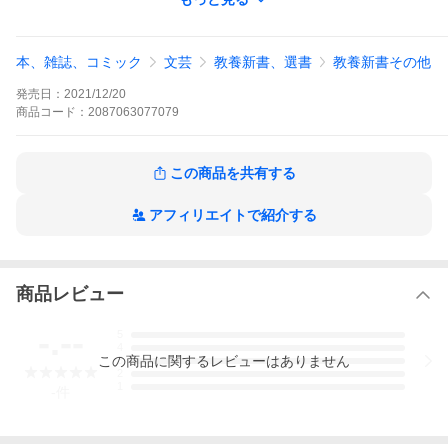
本、雑誌、コミック
文芸
教養新書、選書
教養新書その他
発売日：
2021/12/20
商品
コード：
2087063077079
この商品を共有する
アフィリエイトで紹介する
商品レビュー
-.--
5
4
この
商品
に関するレビューはありません
3
2
1
-
件