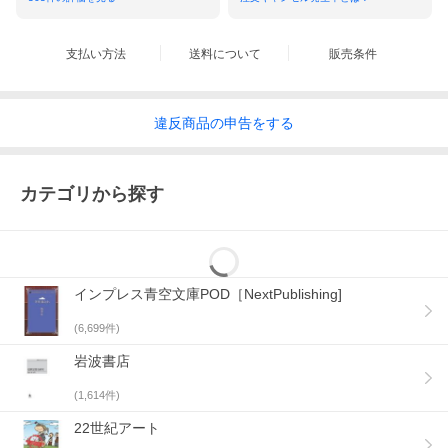
支払い方法
送料について
販売条件
違反
商品の
申告をする
カテゴリから探す
インプレス青空文庫POD［NextPublishing]
(
6,699
件)
岩波書店
(
1,614
件)
22世紀アート