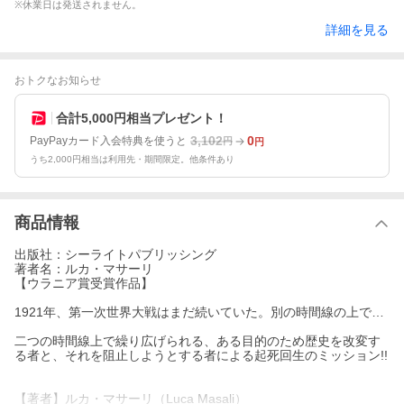
※休業日は発送されません。
詳細を見る
おトクなお知らせ
合計5,000円相当プレゼント！
3,102
0
PayPayカード入会特典を使うと
円
円
うち2,000円相当は利用先・期間限定。他条件あり
商品情報
出版社：シーライトパブリッシング
著者名：ルカ・マサーリ
【ウラニア賞受賞作品】
1921年、第一次世界大戦はまだ続いていた。別の時間線の上で…
二つの時間線上で繰り広げられる、ある目的のため歴史を改変す
る者と、それを阻止しようとする者による起死回生のミッション!!
【著者】ルカ・マサーリ（Luca Masali）