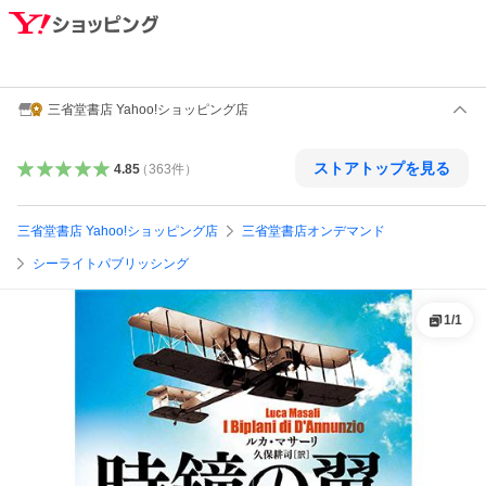
三省堂書店 Yahoo!ショッピング店
ストアトップを見る
4.85
（
363
件
）
三省堂書店 Yahoo!ショッピング店
三省堂書店オンデマンド
シーライトパブリッシング
1
/
1