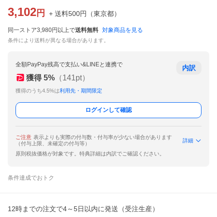
3,102
円
+ 送料
500
円
（
東京都
）
同一ストア3,980円以上で
送料無料
対象商品を見る
条件により送料が異なる場合があります。
全額PayPay残高で支払い&LINEと連携で
内訳
獲得
5
%
（
141
pt）
獲得のうち4.5%は
利用先・期間限定
ログインして確認
ご注意
表示よりも実際の付与数・付与率が少ない場合があります
詳細
（付与上限、未確定の付与等）
原則税抜価格が対象です。特典詳細は内訳でご確認ください。
条件達成でおトク
12時までの注文で4～5日以内に発送（受注生産）