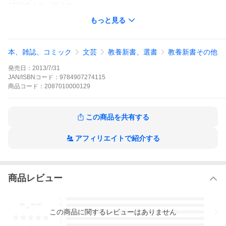
1963年トリノ生まれ。
本作品で1995年度ウラニア賞を受賞、ＳＦ雑誌『ウラニア』の一
もっと見る
冊として刊行後、2006年に単行本化。
その後、続編となる『La perla alla fine del mondo』、『La balen
a del cielo』（短編集）が刊行され、
本書と合わせて三部作をなしている。最新作は『La vergine delle
本、雑誌、コミック
文芸
教養新書、選書
教養新書その他
ossa』（2010）。
発売日：
2013/7/31
【訳者】久保 耕司（くぼ こうじ）
JAN/ISBNコード：
9784907274115
1967年福岡県生まれ。北海道大学卒。翻訳家。
商品
コード：
2087010000129
訳書に、マニャーニ『古代地中海を巡るゲオグラフィア』、 ヴィ
ターリ『オリーブも含めて』
『ブティックの女』『レモンの記憶』、トナーニ『モンド９』、
この商品を共有する
マサーリ『世の終わりの真珠』（シーライトパブリッシング）、
ザッケローニ『ザッケローニの哲学』（ＰＨＰ研究所）等があ
る。
アフィリエイトで紹介する
商品レビュー
-.--
5
4
この
商品
に関するレビューはありません
3
2
1