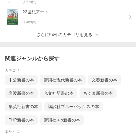
(
1,614
件)
22世紀アート
(
1,483
件)
さらに94件のカテゴリを見る
関連ジャンルから探す
カテゴリ
中公新書の本
講談社現代新書の本
文春新書の本
岩波新書の本
光文社新書の本
ちくま新書の本
集英社新書の本
講談社ブルーバックスの本
PHP新書の本
講談社＋α新書の本
本サイズ