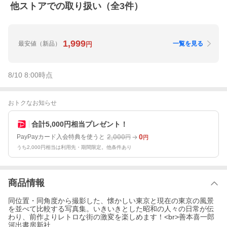
他ストアでの取り扱い（全
3
件）
1,999
最安値
（新品）
一覧を見る
円
8/10 8:00
時点
おトクなお知らせ
合計5,000円相当プレゼント！
2,000
0
PayPayカード入会特典を使うと
円
円
うち2,000円相当は利用先・期間限定。他条件あり
商品情報
同位置・同角度から撮影した、懐かしい東京と現在の東京の風景
を並べて比較する写真集。いきいきとした昭和の人々の日常が伝
わり、前作よりレトロな街の激変を楽しめます！<br>善本喜一郎
河出書房新社