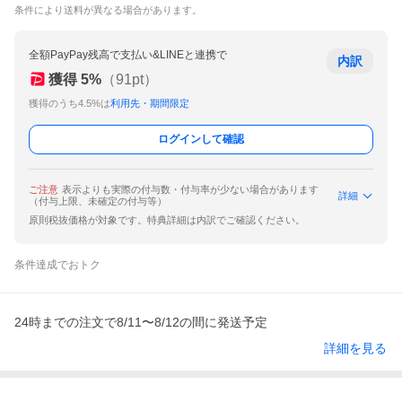
条件により送料が異なる場合があります。
全額PayPay残高で支払い&LINEと連携で
内訳
獲得
5
%
（
91
pt）
獲得のうち4.5%は
利用先・期間限定
ログインして確認
ご注意
表示よりも実際の付与数・付与率が少ない場合があります
詳細
（付与上限、未確定の付与等）
原則税抜価格が対象です。特典詳細は内訳でご確認ください。
条件達成でおトク
24時までの注文で8/11〜8/12の間に発送予定
詳細を見る