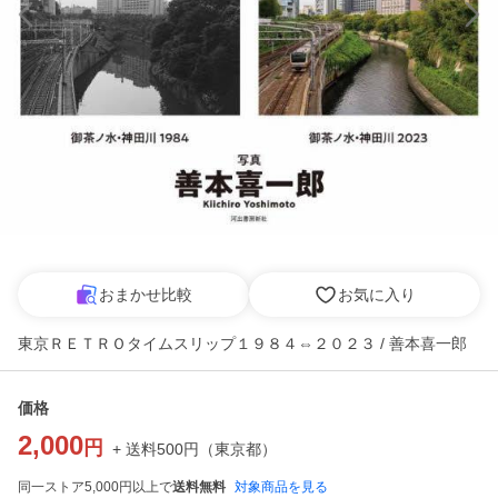
おまかせ比較
お気に入り
東京ＲＥＴＲＯタイムスリップ１９８４⇔２０２３ / 善本喜一郎
価格
2,000
円
+ 送料
500
円
（
東京都
）
同一ストア5,000円以上で
送料無料
対象商品を見る