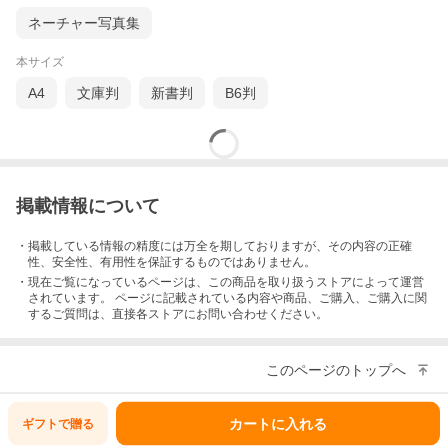
ネーチャー写真集
本サイズ
A4
文庫判
新書判
B6判
掲載情報について
・掲載している情報の精度には万全を期しておりますが、その内容の正確
性、安全性、有用性を保証するものではありません。
・現在ご覧になっているページは、この
商品
を取り扱うストアによって運営
されています。 ページに記載されている内容
や商品、ご購入
、ご購入に関
するご質問は、直接各ストアにお問い合わせください。
このページのトップへ
カートに入れる
ギフトで
贈る