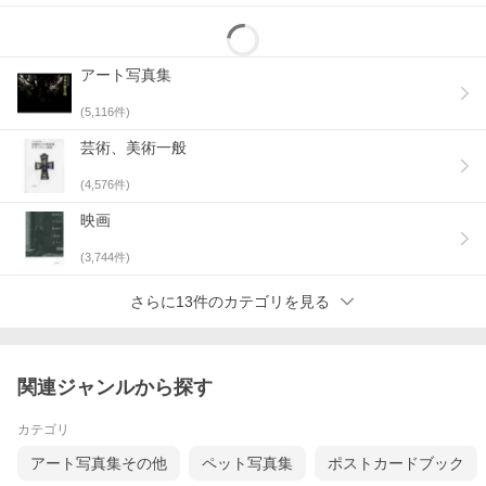
アート写真集
(
5,116
件)
芸術、美術一般
(
4,576
件)
映画
(
3,744
件)
さらに13件のカテゴリを見る
関連ジャンルから探す
カテゴリ
アート写真集その他
ペット写真集
ポストカードブック