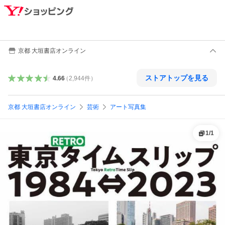
京都 大垣書店オンライン
ストアトップを見る
4.66
（
2,944
件
）
京都 大垣書店オンライン
芸術
アート写真集
1
/
1