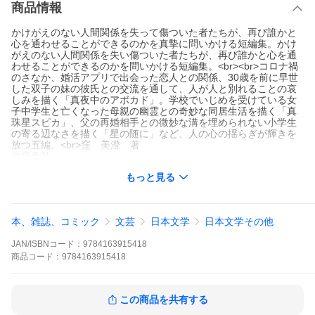
商品情報
かけがえのない人間関係を失って傷ついた者たちが、再び誰かと
心を通わせることができるのかを真摯に問いかける短編集。かけ
がえのない人間関係を失い傷ついた者たちが、再び誰かと心を通
わせることができるのかを問いかける短編集。<br><br>コロナ禍
のさなか、婚活アプリで出会った恋人との関係、30歳を前に早世
した双子の妹の彼氏との交流を通して、人が人と別れることの哀
しみを描く「真夜中のアボカド」。学校でいじめを受けている女
子中学生と亡くなった母親の幽霊との奇妙な同居生活を描く「真
珠星スピカ」、父の再婚相手との微妙な溝を埋められない小学生
の寄る辺なさを描く「星の随に」など、人の心の揺らぎが輝きを
放つ五編。<br>窪 美澄 著
文藝春秋
2022年05月
もっと見る
ヨル ニ ホシ オ ハナツ
クボ ミスミ
/
本、雑誌、コミック
文芸
日本文学
日本文学その他
JAN/ISBNコード：
9784163915418
商品
コード：
9784163915418
この商品を共有する