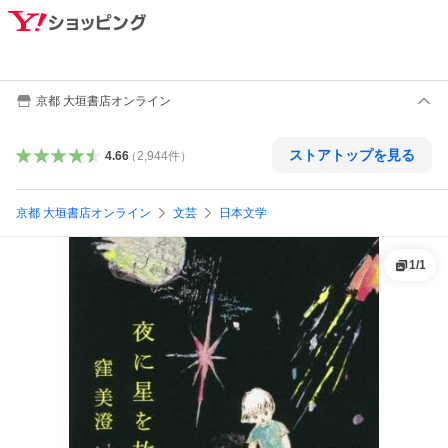
京都 大垣書店オンライン
ストアトップを見る
4.66
（
2,944
件
）
京都 大垣書店オンライン
文芸
日本文学
1
/
1