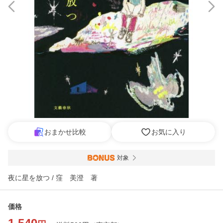
おまかせ比較
お気に入り
対象
夜に星を放つ / 窪 美澄 著
価格