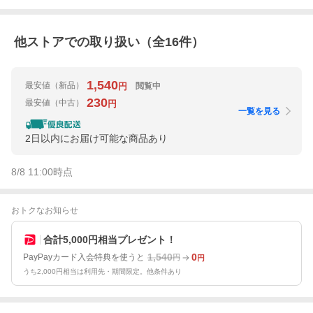
他ストアでの取り扱い（全
16
件）
1,540
最安値
（新品）
閲覧中
円
230
最安値
（中古）
円
一覧を見る
2日以内にお届け可能な商品あり
8/8 11:00
時点
おトクなお知らせ
合計5,000円相当プレゼント！
1,540
0
PayPayカード入会特典を使うと
円
円
うち2,000円相当は利用先・期間限定。他条件あり