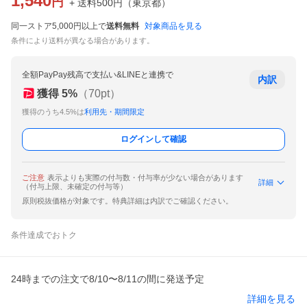
1,540
円
+ 送料
500
円
（
東京都
）
同一ストア5,000円以上で
送料無料
対象商品を見る
条件により送料が異なる場合があります。
全額PayPay残高で支払い&LINEと連携で
内訳
獲得
5
%
（
70
pt）
獲得のうち4.5%は
利用先・期間限定
ログインして確認
ご注意
表示よりも実際の付与数・付与率が少ない場合があります
詳細
（付与上限、未確定の付与等）
原則税抜価格が対象です。特典詳細は内訳でご確認ください。
条件達成でおトク
24時までの注文で8/10〜8/11の間に発送予定
詳細を見る