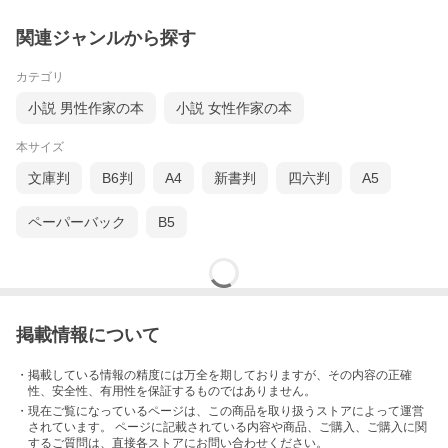
関連ジャンルから探す
カテゴリ
小説 男性作家の本
小説 女性作家の本
本サイズ
文庫判
B6判
A4
新書判
四六判
A5
ペーパーバック
B5
掲載情報について
・掲載している情報の精度には万全を期しておりますが、その内容の正確
性、安全性、有用性を保証するものではありません。
・現在ご覧になっているページは、この
商品
を取り扱うストアによって運営
されています。 ページに記載されている内容
や商品、ご購入
、ご購入に関
するご質問は、直接各ストアにお問い合わせください。