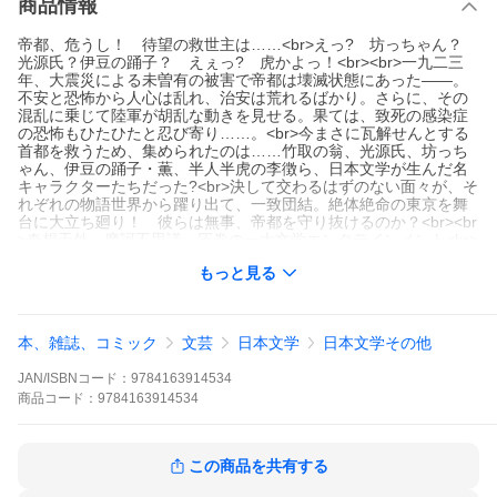
商品情報
帝都、危うし！ 待望の救世主は……<br>えっ? 坊っちゃん？
光源氏？伊豆の踊子？ えぇっ? 虎かよっ！<br><br>一九二三
年、大震災による未曽有の被害で帝都は壊滅状態にあった――。
不安と恐怖から人心は乱れ、治安は荒れるばかり。さらに、その
混乱に乗じて陸軍が胡乱な動きを見せる。果ては、致死の感染症
の恐怖もひたひたと忍び寄り……。<br>今まさに瓦解せんとする
首都を救うため、集められたのは……竹取の翁、光源氏、坊っち
ゃん、伊豆の踊子・薫、半人半虎の李徴ら、日本文学が生んだ名
キャラクターたちだった?<br>決して交わるはずのない面々が、そ
れぞれの物語世界から躍り出て、一致団結。絶体絶命の東京を舞
台に大立ち廻り！ 彼らは無事、帝都を守り抜けるのか？<br><br
>奇想天外、摩訶不思議。圧巻の一大文学エンタテインメント<br>
<br><br>真藤 順丈 著
もっと見る
文藝春秋
2021年11月
モノガタリ ノ ヤカラ
シンドウ ジユンジヨウ
本、雑誌、コミック
文芸
日本文学
日本文学その他
/
JAN/ISBNコード：
9784163914534
商品
コード：
9784163914534
この商品を共有する