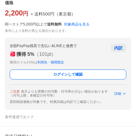
価格
2,200
円
+ 送料
500
円
（
東京都
）
同一ストア5,000円以上で
送料無料
対象商品を見る
条件により送料が異なる場合があります。
全額PayPay残高で支払い&LINEと連携で
内訳
獲得
5
%
（
101
pt）
獲得のうち4.5%は
利用先・期間限定
ログインして確認
ご注意
表示よりも実際の付与数・付与率が少ない場合があります
詳細
（付与上限、未確定の付与等）
原則税抜価格が対象です。特典詳細は内訳でご確認ください。
条件達成でおトク