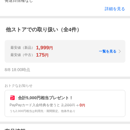
発送日情報なし
詳細を見る
他ストアでの取り扱い（全
4
件）
1,999
最安値
（新品）
円
一覧を見る
175
最安値
（中古）
円
8/8 18:00
時点
おトクなお知らせ
合計5,000円相当プレゼント！
2,200
0
PayPayカード入会特典を使うと
円
円
うち2,000円相当は利用先・期間限定。他条件あり