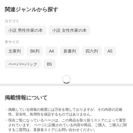
関連ジャンルから探す
カテゴリ
小説 男性作家の本
小説 女性作家の本
本サイズ
文庫判
B6判
A4
新書判
四六判
A5
ペーパーバック
B5
掲載情報について
・掲載している情報の精度には万全を期しておりますが、その内容の正確
性、安全性、有用性を保証するものではありません。
・現在ご覧になっているページは、この
商品
を取り扱うストアによって運営
されています。 ページに記載されている内容
や商品、ご購入
、ご購入に関
するご質問は、直接各ストアにお問い合わせください。