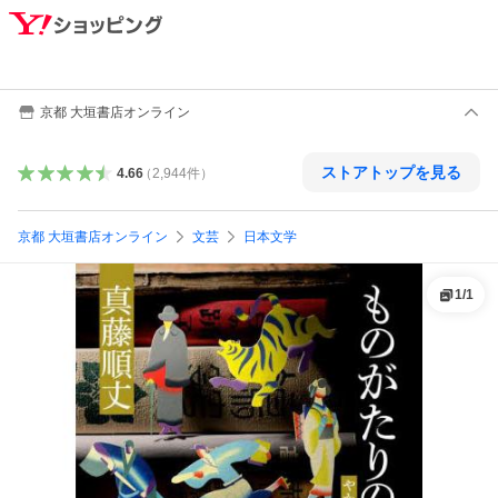
京都 大垣書店オンライン
ストアトップを見る
4.66
（
2,944
件
）
京都 大垣書店オンライン
文芸
日本文学
1
/
1