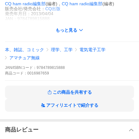
CQ ham radio編集部
(編者)，
CQ ham radio編集部
(編者)
販売会社/発売会社：
CQ出版
発売年月日：2013/04/04
JAN：9784789815888
もっと見る
本、雑誌、コミック
理学、工学
電気電子工学
アマチュア無線
JAN/ISBNコード：
9784789815888
商品
コード：
0016987659
この商品を共有する
アフィリエイトで紹介する
商品レビュー