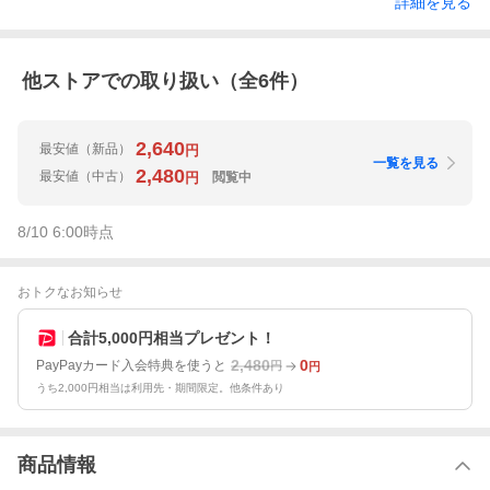
詳細を見る
他ストアでの取り扱い（全
6
件）
2,640
最安値
（新品）
円
一覧を見る
2,480
最安値
（中古）
閲覧中
円
8/10 6:00
時点
おトクなお知らせ
合計5,000円相当プレゼント！
2,480
0
PayPayカード入会特典を使うと
円
円
うち2,000円相当は利用先・期間限定。他条件あり
商品情報