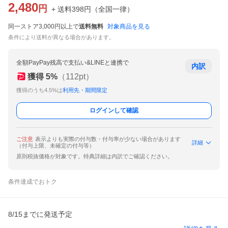
2,480
円
+ 送料
398
円
（
全国一律
）
同一ストア3,000円以上で
送料無料
対象商品を見る
条件により送料が異なる場合があります。
全額PayPay残高で支払い&LINEと連携で
内訳
獲得
5
%
（
112
pt）
獲得のうち4.5%は
利用先・期間限定
ログインして確認
ご注意
表示よりも実際の付与数・付与率が少ない場合があります
詳細
（付与上限、未確定の付与等）
原則税抜価格が対象です。特典詳細は内訳でご確認ください。
条件達成でおトク
8/15までに発送予定