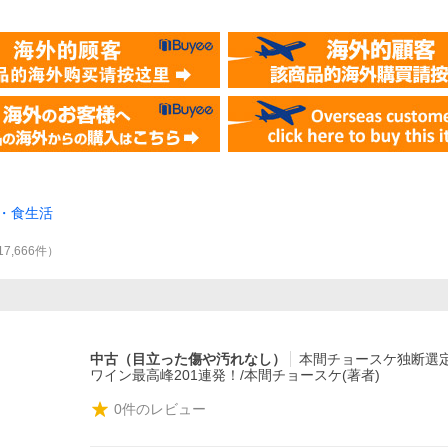
・食生活
17,666
件
）
中古（目立った傷や汚れなし）
本間チョースケ独断選
ワイン最高峰201連発！/本間チョースケ(著者)
0
件のレビュー