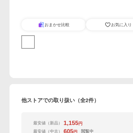
おまかせ比較
お気に入り
他ストアでの取り扱い（全
2
件）
1,155
最安値
（新品）
円
605
最安値
（中古）
閲覧中
円