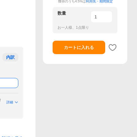
獲得のうち4.5%は
利用先・期間限定
数量
お一人様、1点限り
カートに入れる
内訳
付
詳細