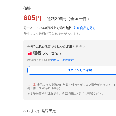
価格
605
円
+ 送料
398
円
（
全国一律
）
同一ストア3,000円以上で
送料無料
対象商品を見る
条件により送料が異なる場合があります。
全額PayPay残高で支払い&LINEと連携で
獲得
5
%
（
27
pt）
獲得のうち4.5%は
利用先・期間限定
ログインして確認
ご注意
表示よりも実際の付与数・付与率が少ない場合があります（
与上限、未確定の付与等）
原則税抜価格が対象です。特典詳細は内訳でご確認ください。
8/12までに発送予定