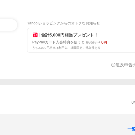
Yahoo!ショッピングからのオトクなお知らせ
合計5,000円相当プレゼント！
605
0
PayPayカード入会特典を使うと
円
円
うち2,000円相当は利用先・期間限定。他条件あり
違反申告
8
一