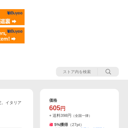
価格
定。イタリア
605
円
+ 送料
398
円
（
全国一律
）
5
%獲得
（
27
pt）