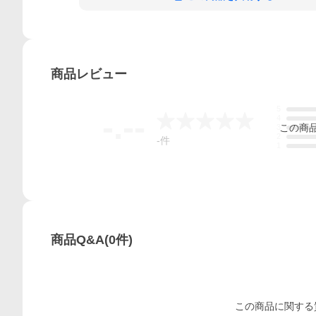
商品
レビュー
5
-.--
4
この
商
3
2
-
件
1
商品Q&A
(
0
件)
この
商品
に関する