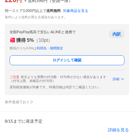
円
+ 送料
398
円
（
全国一律
）
同一ストア3,000円以上で
送料無料
対象商品を見る
条件により送料が異なる場合があります。
全額PayPay残高で支払い&LINEと連携で
内訳
獲得
5
%
（
10
pt）
獲得のうち4.5%は
利用先・期間限定
ログインして確認
ご注意
表示よりも実際の付与数・付与率が少ない場合があります
詳細
（付与上限、未確定の付与等）
原則税抜価格が対象です。特典詳細は内訳でご確認ください。
条件達成でおトク
8/15までに発送予定
詳細を見る