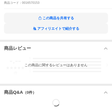
商品
コード：
0016570153
この商品を共有する
アフィリエイトで紹介する
商品レビュー
-.--
5
4
この
商品
に関するレビューはありません
3
2
1
-
件
商品Q&A
（
0
件）