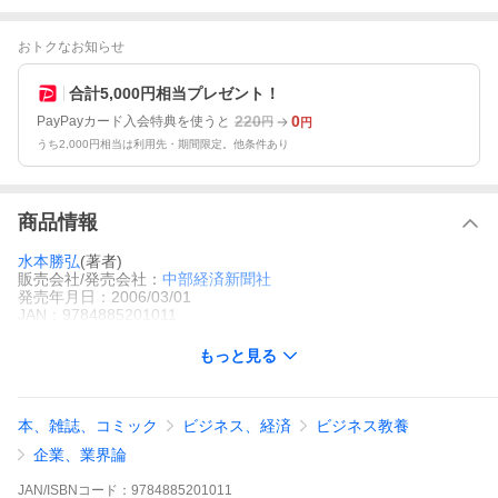
おトクなお知らせ
合計5,000円相当プレゼント！
220
0
PayPayカード入会特典を使うと
円
円
うち2,000円相当は利用先・期間限定。他条件あり
商品情報
水本勝弘
(著者)
販売会社/発売会社：
中部経済新聞社
発売年月日：2006/03/01
JAN：9784885201011
もっと見る
本、雑誌、コミック
ビジネス、経済
ビジネス教養
企業、業界論
JAN/ISBNコード：
9784885201011