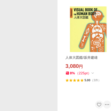
人体大図鑑/坂井建雄
3,080
円
8
%
（
225
pt
）
5.00
（
3
件
）