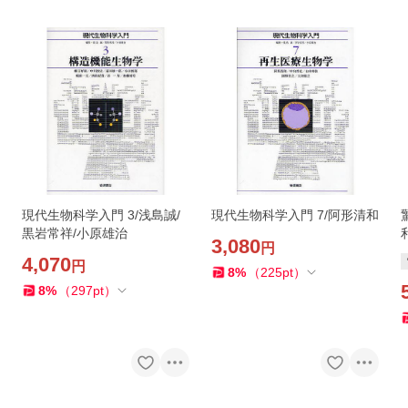
現代生物科学入門 3/浅島誠/
現代生物科学入門 7/阿形清和
黒岩常祥/小原雄治
3,080
円
4,070
円
8
%
（
225
pt
）
8
%
（
297
pt
）