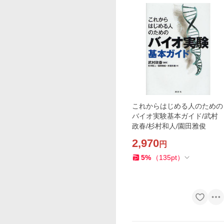
これからはじめる人のための
バイオ実験基本ガイド/武村
政春/杉村和人/園田雅俊
2,970
円
5
%
（
135
pt
）