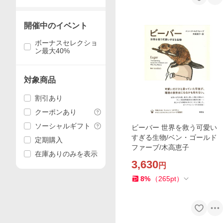
開催中のイベント
ボーナスセレクショ
ン最大40%
対象商品
割引あり
クーポンあり
ソーシャルギフト
ビーバー 世界を救う可愛い
すぎる生物/ベン・ゴールド
定期購入
ファーブ/木高恵子
在庫ありのみを表示
3,630
円
8
%
（
265
pt
）