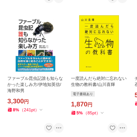
ファーブル昆虫記誰も知らな
一度読んだら絶対に忘れない
かった楽しみ方/伊地知英信/
生物の教科書/山川喜輝
海野和男
電子書籍あり
3,300
円
1,870
円
8
%
（
241
pt
）
5
%
（
85
pt
）