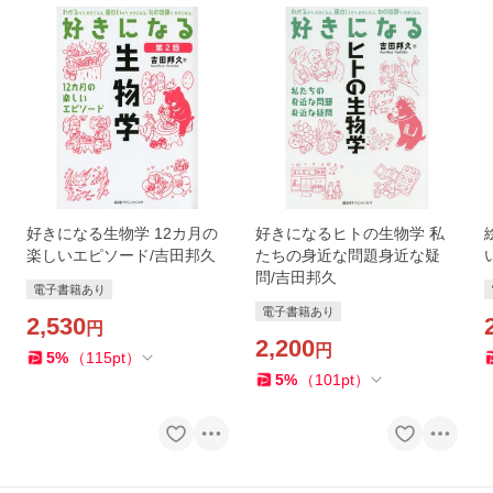
好きになる生物学 12カ月の
好きになるヒトの生物学 私
楽しいエピソード/吉田邦久
たちの身近な問題身近な疑
問/吉田邦久
電子書籍あり
電子書籍あり
2,530
円
2,200
円
5
%
（
115
pt
）
5
%
（
101
pt
）