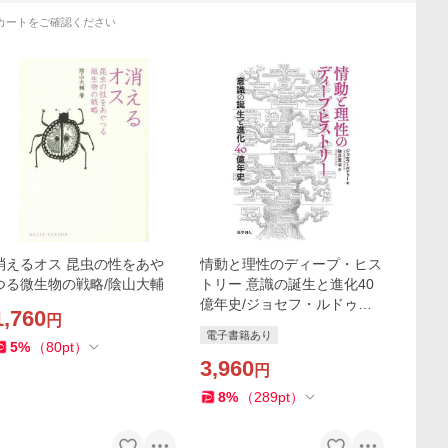
カートをご確認ください
消えるオス 昆虫の性をあや
情動と理性のディープ・ヒス
つる微生物の戦略/陰山大輔
トリー 意識の誕生と進化40
億年史/ジョセフ・ルドゥー/
1,760
円
駒井章治
電子書籍あり
5
%
（
80
pt
）
3,960
円
8
%
（
289
pt
）