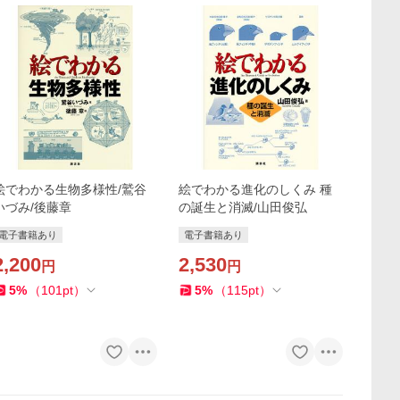
絵でわかる生物多様性/鷲谷
絵でわかる進化のしくみ 種
いづみ/後藤章
の誕生と消滅/山田俊弘
電子書籍あり
電子書籍あり
2,200
2,530
円
円
5
%
（
101
pt
）
5
%
（
115
pt
）