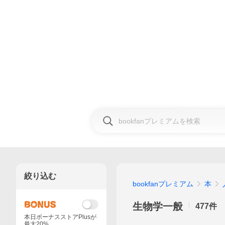
絞り込む
bookfanプレミアム
本
生物学一般
477
件
本日ボーナスストアPlusが
最大20%