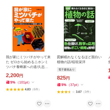
我が家にミツバチがやって来
図解眠れなくなるほど面白い
た ゼロから始めるニホンミ
植物の話/稲垣栄洋
ツバチ養蜂家への道/久志富
電子書籍あり
士男
2,200
円
825
円
5
%
（
101
pt
）
5
%
（
37
pt
）
4.83
（
6
件
）
3.67
（
3
件
）