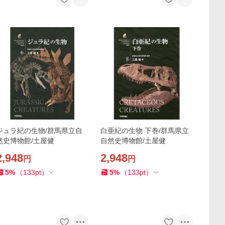
ジュラ紀の生物/群馬県立自
白亜紀の生物 下巻/群馬県立
然史博物館/土屋健
自然史博物館/土屋健
2,948
2,948
円
円
5
%
（
133
pt
）
5
%
（
133
pt
）