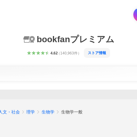
bookfanプレミアム
ストア情報
4.62
（
140,963
件
）
人文・社会
理学
生物学
生物学一般