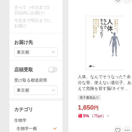
すべて（今注文で2
日以内にお届け）
今注文で明日までに
お届け
お届け先
東京都
店頭受取
人体、なんでそうなった? 余
受け取る都道府県
分な骨、使えない遺伝子、あ
えて危険を冒す脳/ネイサ
東京都
ン・レンツ/久保美代子
電子書籍あり
1,650
円
カテゴリ
5
%
（
75
pt
）
生物学
生物学一般