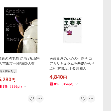
驚異の標本箱-昆虫-/丸山宗
医歯薬系のための生物学 コ
利/吉田攻一郎/法師人響
アカリキュラムを基礎から学
ぶ/小林賢/五十鈴川和人
電子書籍あり
4,840
円
5,280
円
8
%
（
354
pt
）
8
%
（
386
pt
）