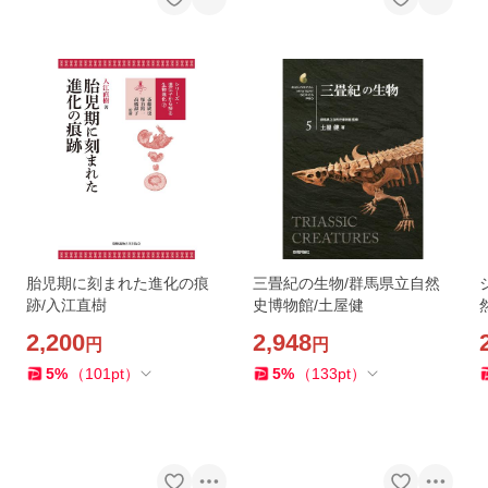
胎児期に刻まれた進化の痕
三畳紀の生物/群馬県立自然
跡/入江直樹
史博物館/土屋健
2,200
2,948
円
円
5
%
（
101
pt
）
5
%
（
133
pt
）