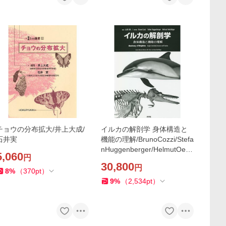
チョウの分布拡大/井上大成/
イルカの解剖学 身体構造と
石井実
機能の理解/BrunoCozzi/Stefa
nHuggenberger/HelmutOels
5,060
円
chlager
30,800
円
8
%
（
370
pt
）
9
%
（
2,534
pt
）