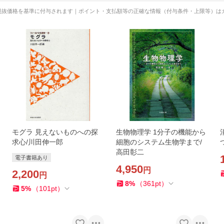
税抜価格を基準に付与されます｜ポイント・支払額等の正確な情報（付与条件・上限等）は
モグラ 見えないものへの探
生物物理学 1分子の機能から
求心/川田伸一郎
細胞のシステム生物学まで/
高田彰二
電子書籍あり
4,950
円
2,200
円
8
%
（
361
pt
）
5
%
（
101
pt
）