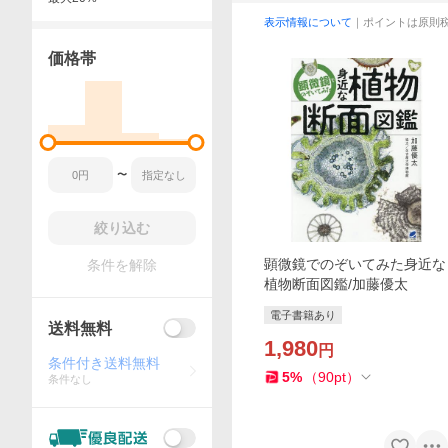
表示情報について
｜ポイントは原則
価格帯
〜
絞り込む
顕微鏡でのぞいてみた身近な
条件を解除
植物断面図鑑/加藤優太
電子書籍あり
送料無料
1,980
円
条件付き送料無料
5
%
（
90
pt
）
条件なし