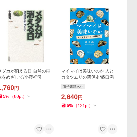
メダカが消える日 自然の再
マイマイは美味いのか 人と
生をめざして/小澤祥司
カタツムリの関係史/盛口満
1,760
電子書籍あり
円
2,640
5
%
（
80
pt
）
円
5
%
（
121
pt
）