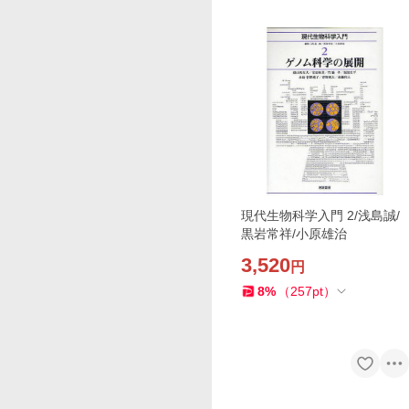
現代生物科学入門 2/浅島誠/
黒岩常祥/小原雄治
3,520
円
8
%
（
257
pt
）