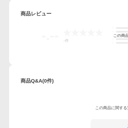
商品
レビュー
5
-.--
4
この
商
3
2
-
件
1
商品Q&A
(
0
件)
この
商品
に関する