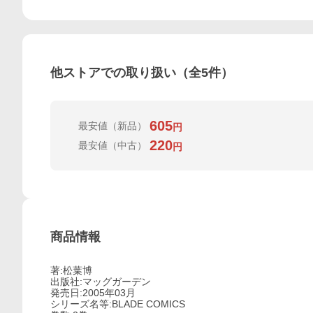
他ストアでの取り扱い（全
5
件）
605
最安値
（新品）
円
220
最安値
（中古）
円
商品情報
著:松葉博
出版社:マッグガーデン
発売日:2005年03月
シリーズ名等:BLADE COMICS