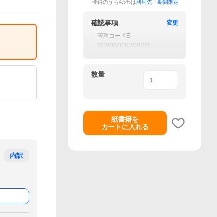
獲得のうち4.5%は
利用先・期間限定
確認事項
変更
管理コードE
B00060053092/9
数量
紙書籍を
カートに入れる
内訳