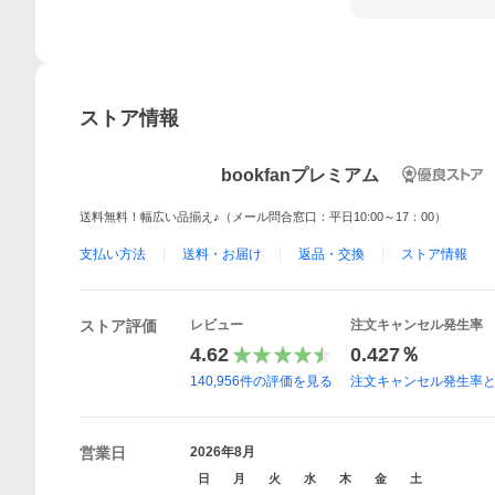
ストア情報
bookfanプレミアム
送料無料！幅広い品揃え♪（メール問合窓口：平日10:00～17：00）
支払い方法
送料・お届け
返品・交換
ストア情報
ストア評価
レビュー
注文キャンセル発生率
4.62
0.427％
140,956
件の評価を見る
注文キャンセル発生率
営業日
2026年8月
日
月
火
水
木
金
土