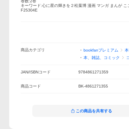
巻数:2巻
キーワード:心に星の輝きを２松葉博 漫画 マンガ まんが こ
F25304E
商品
カテゴリ
bookfanプレミアム
本
本、雑誌、コミック
JAN/ISBNコード
9784861271359
商品
コード
BK-4861271355
この商品を共有する