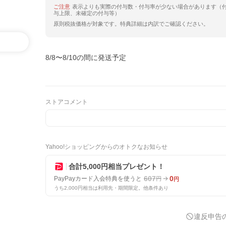
ご注意
表示よりも実際の付与数・付与率が少ない場合があります（
与上限、未確定の付与等）
原則税抜価格が対象です。特典詳細は内訳でご確認ください。
8/8〜8/10の間に発送予定
ストアコメント
Yahoo!ショッピングからのオトクなお知らせ
合計5,000円相当プレゼント！
607
0
PayPayカード入会特典を使うと
円
円
うち2,000円相当は利用先・期間限定。他条件あり
違反申告