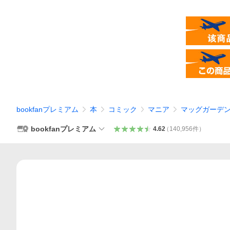
bookfanプレミアム
本
コミック
マニア
マッグガーデ
bookfanプレミアム
4.62
（
140,956
件
）