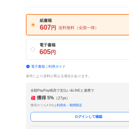
紙書籍
607
円
送料無料
（全国一律）
電子書籍
605
円
電子書籍ご利用ガイド
条件により送料が異なる場合があります。
全額PayPay残高で支払い&LINEと連携で
獲得
5
%
（
27
pt）
獲得のうち4.5%は
利用先・期間限定
ログインして確認