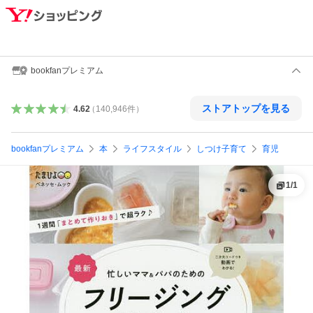
bookfanプレミアム
ストアトップを見る
4.62
（
140,946
件
）
bookfanプレミアム
本
ライフスタイル
しつけ子育て
育児
1
/
1