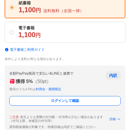
紙書籍
1,100
円
送料無料
（全国一律）
電子書籍
1,100
円
電子書籍ご利用ガイド
条件により送料が異なる場合があります。
全額PayPay残高で支払い&LINEと連携で
内訳
獲得
5
%
（
50
pt）
獲得のうち4.5%は
利用先・期間限定
ログインして確認
ご注意
表示よりも実際の付与数・付与率が少ない場合があります
詳細
（付与上限、未確定の付与等）
原則税抜価格が対象です。特典詳細は内訳でご確認ください。