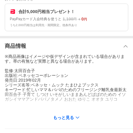
合計5,000円相当プレゼント！
1,100
0
PayPayカード入会特典を使うと
円
円
うち2,000円相当は利用先・期間限定。他条件あり
商品情報
※商品画像はイメージや仮デザインが含まれている場合がありま
す。帯の有無など実際と異なる場合があります。
監修:太田百合子
出版社:ベネッセコーポレーション
発売日:2019年02月
シリーズ名等:ベネッセ・ムック たまひよブックス
キーワード:忙しいママ＆パパのためのフリージング離乳食最新太
田百合子 子育て しつけ いそがしいままあんどぱぱのための イソ
ガシイママアンドパパノタメノ おおた ゆりこ オオタ ユリコ
もっと見る
著者名:
太田百合子
出版社名:
ベネッセコーポレーション
シリーズ名等:
ベネッセ・ムック たまひよブックス