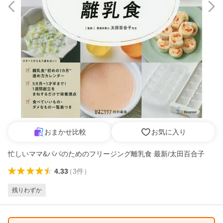
おまかせ比較
お気に入り
忙しいママ&パパのためのフリージング離乳食 最新/太田百合子
4.33
（
3
件
）
残りわずか