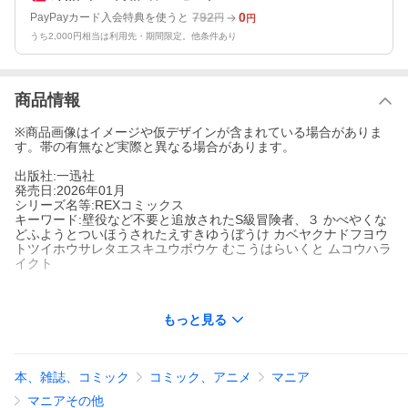
792
0
PayPayカード入会特典を使うと
円
円
うち2,000円相当は利用先・期間限定。他条件あり
商品情報
※商品画像はイメージや仮デザインが含まれている場合がありま
す。帯の有無など実際と異なる場合があります。
出版社:一迅社
発売日:2026年01月
シリーズ名等:REXコミックス
キーワード:壁役など不要と追放されたS級冒険者、３ かべやくな
どふようとついほうされたえすきゆうぼうけ カベヤクナドフヨウ
トツイホウサレタエスキユウボウケ むこうはらいくと ムコウハラ
イクト
もっと見る
出版社名:
一迅社
シリーズ名等:
REXコミックス
本、雑誌、コミック
コミック、アニメ
マニア
マニアその他