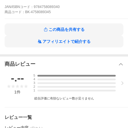
JAN/ISBNコード：
9784758089340
商品
コード：
BK-4758089345
この商品を共有する
アフィリエイトで紹介する
商品レビュー
-.--
5
4
3
2
1
1
件
総合評価に有効なレビュー数が足りません
レビュー一覧
レビュー内容