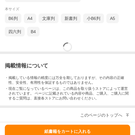
本サイズ
B6判
A4
文庫判
新書判
小B6判
A5
四六判
B4
掲載情報について
・掲載している情報の精度には万全を期しておりますが、その内容の正確
性、安全性、有用性を保証するものではありません。
・現在ご覧になっているページは、この
商品
を取り扱うストアによって運営
されています。 ページに記載されている内容
や商品、ご購入
、ご購入に関
するご質問は、直接各ストアにお問い合わせください。
このページのトップへ
紙書籍をカートに入れる