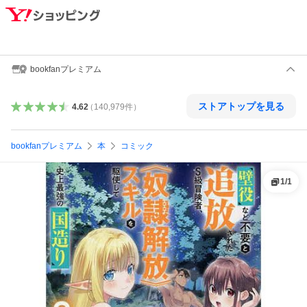
bookfanプレミアム
ストアトップを見る
4.62
（
140,979
件
）
bookfanプレミアム
本
コミック
1
/
1