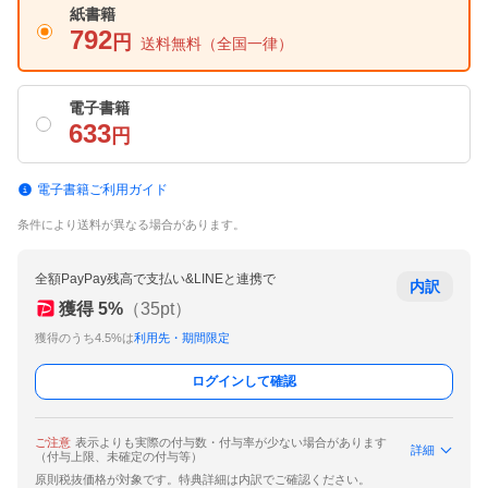
紙書籍
792
円
送料無料
（全国一律）
電子書籍
633
円
電子書籍ご利用ガイド
条件により送料が異なる場合があります。
全額PayPay残高で支払い&LINEと連携で
内訳
獲得
5
%
（
35
pt）
獲得のうち4.5%は
利用先・期間限定
ログインして確認
ご注意
表示よりも実際の付与数・付与率が少ない場合があります
詳細
（付与上限、未確定の付与等）
原則税抜価格が対象です。特典詳細は内訳でご確認ください。