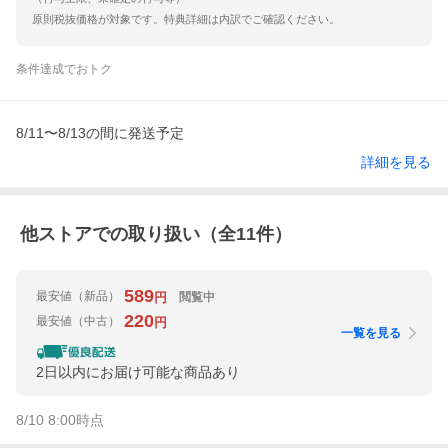
原則税抜価格が対象です。特典詳細は内訳でご確認ください。
条件達成でおトク
8/11〜8/13の間に発送予定
詳細を見る
他ストアでの取り扱い（全
11
件）
589
最安値
（新品）
閲覧中
円
220
最安値
（中古）
円
一覧を見る
2日以内にお届け可能な商品あり
8/10 8:00
時点