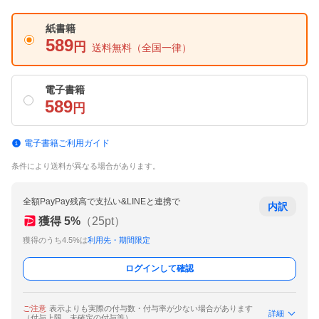
紙書籍
589
円
送料無料
（全国一律）
電子書籍
589
円
電子書籍ご利用ガイド
条件により送料が異なる場合があります。
全額PayPay残高で支払い&LINEと連携で
内訳
獲得
5
%
（
25
pt）
獲得のうち4.5%は
利用先・期間限定
ログインして確認
ご注意
表示よりも実際の付与数・付与率が少ない場合があります
詳細
（付与上限、未確定の付与等）