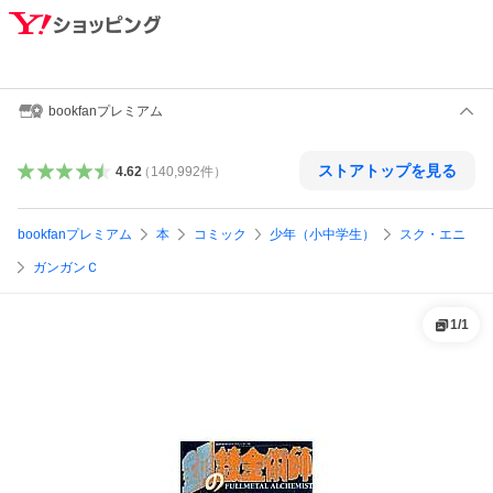
bookfanプレミアム
ストアトップを見る
4.62
（
140,992
件
）
bookfanプレミアム
本
コミック
少年（小中学生）
スク・エニ
ガンガンＣ
1
/
1