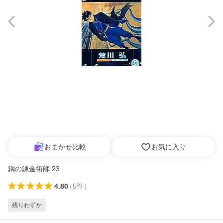
おまかせ比較
お気に入り
鋼の錬金術師 23
4.80
（
5
件
）
残りわずか