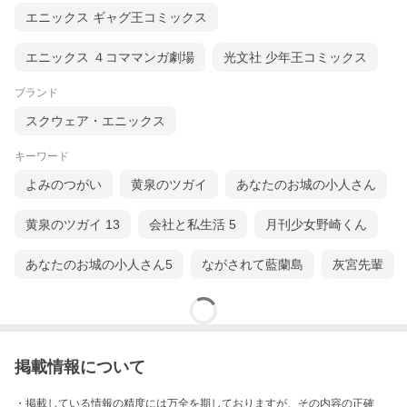
エニックス ギャグ王コミックス
エニックス ４コママンガ劇場
光文社 少年王コミックス
ブランド
スクウェア・エニックス
キーワード
よみのつがい
黄泉のツガイ
あなたのお城の小人さん
黄泉のツガイ 13
会社と私生活 5
月刊少女野崎くん
あなたのお城の小人さん5
ながされて藍蘭島
灰宮先輩
掲載情報について
・掲載している情報の精度には万全を期しておりますが、その内容の正確