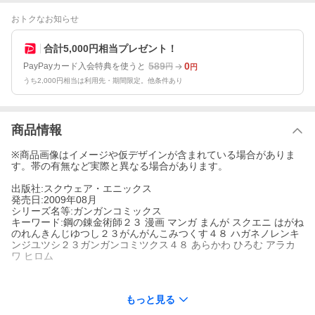
おトクなお知らせ
合計5,000円相当プレゼント！
589
0
PayPayカード入会特典を使うと
円
円
うち2,000円相当は利用先・期間限定。他条件あり
商品情報
※商品画像はイメージや仮デザインが含まれている場合がありま
す。帯の有無など実際と異なる場合があります。
出版社:スクウェア・エニックス
発売日:2009年08月
シリーズ名等:ガンガンコミックス
キーワード:鋼の錬金術師２３ 漫画 マンガ まんが スクエニ はがね
のれんきんじゆつし２３がんがんこみつくす４８ ハガネノレンキ
ンジユツシ２３ガンガンコミツクス４８ あらかわ ひろむ アラカ
ワ ヒロム
もっと見る
出版社名:
スクウェア・エニックス