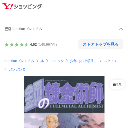
bookfanプレミアム
ストアトップを見る
4.62
（
140,967
件
）
bookfanプレミアム
本
コミック
少年（小中学生）
スク・エニ
ガンガンＣ
1
/
1