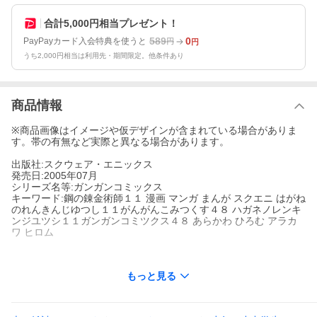
合計5,000円相当プレゼント！
589
0
PayPayカード入会特典を使うと
円
円
うち2,000円相当は利用先・期間限定。他条件あり
商品情報
※商品画像はイメージや仮デザインが含まれている場合がありま
す。帯の有無など実際と異なる場合があります。
出版社:スクウェア・エニックス
発売日:2005年07月
シリーズ名等:ガンガンコミックス
キーワード:鋼の錬金術師１１ 漫画 マンガ まんが スクエニ はがね
のれんきんじゆつし１１がんがんこみつくす４８ ハガネノレンキ
ンジユツシ１１ガンガンコミツクス４８ あらかわ ひろむ アラカ
ワ ヒロム
もっと見る
出版社名:
スクウェア・エニックス
シリーズ名等:
ガンガンコミックス