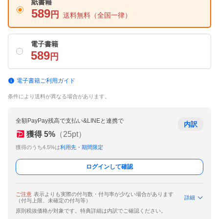
紙書籍
589
円
送料無料
（全国一律）
電子書籍
589
円
電子書籍ご利用ガイド
条件により送料が異なる場合があります。
全額PayPay残高で支払い&LINEと連携で
内訳
獲得
5
%
（
25
pt）
獲得のうち4.5%は
利用先・期間限定
ログインして確認
ご注意
表示よりも実際の付与数・付与率が少ない場合があります
詳細
（付与上限、未確定の付与等）
原則税抜価格が対象です。特典詳細は内訳でご確認ください。