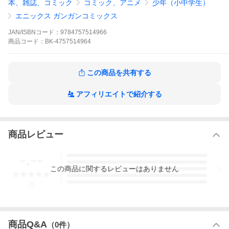
本、雑誌、コミック
コミック、アニメ
少年（小中学生）
エニックス ガンガンコミックス
JAN/ISBNコード：
9784757514966
商品
コード：
BK-4757514964
この商品を共有する
アフィリエイトで紹介する
商品レビュー
-.--
5
4
この
商品
に関するレビューはありません
3
2
1
-
件
商品Q&A
（
0
件）