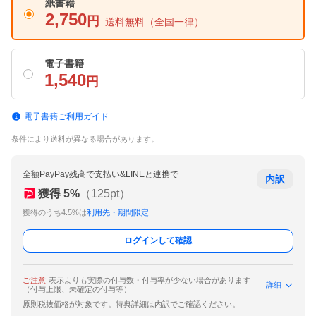
紙書籍
2,750
円
送料無料
（全国一律）
電子書籍
1,540
円
電子書籍ご利用ガイド
条件により送料が異なる場合があります。
全額PayPay残高で支払い&LINEと連携で
内訳
獲得
5
%
（
125
pt）
獲得のうち4.5%は
利用先・期間限定
ログインして確認
ご注意
表示よりも実際の付与数・付与率が少ない場合があります
詳細
（付与上限、未確定の付与等）
原則税抜価格が対象です。特典詳細は内訳でご確認ください。