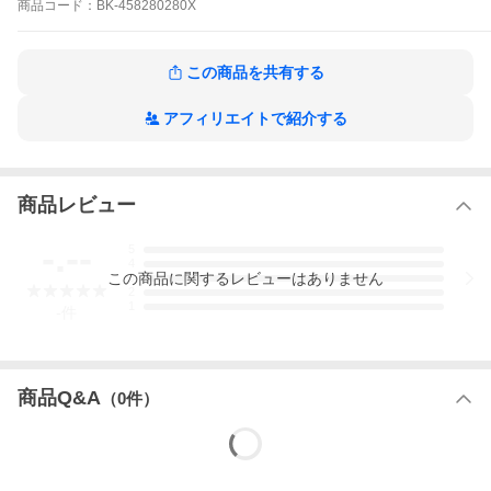
商品
コード：
BK-458280280X
この商品を共有する
アフィリエイトで紹介する
商品レビュー
-.--
5
4
この
商品
に関するレビューはありません
3
2
1
-
件
商品Q&A
（
0
件）