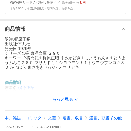
2,750
0
PayPayカード入会特典を使うと
円
円
うち2,000円相当は利用先・期間限定。他条件あり
商品情報
訳注:梶原正昭
出版社:平凡社
発売日:1979年
シリーズ名等:東洋文庫 ２８０
キーワード:将門記１梶原正昭 まさかどき１しようもんき１とうよ
うぶんこ２８０ マサカドキ１シヨウモンキ１トウヨウブンコ２８
０ かじはら まさあき カジハラ マサアキ
著者名:
梶原正昭
出版社名:
平凡社
シリーズ名等:
東洋文庫 ２８０
もっと見る
本、雑誌、コミック
文芸
選書、双書
選書、双書その他
JAN/ISBNコード：
9784582802801