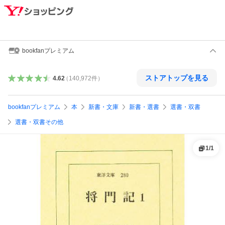
bookfanプレミアム
ストアトップを見る
4.62
（
140,972
件
）
bookfanプレミアム
本
新書・文庫
新書・選書
選書・双書
選書・双書その他
1
/
1