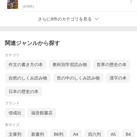
(
678
件)
さらに8件のカテゴリを見る
関連ジャンルから探す
カテゴリ
作文の書き方の本
教科別学習読み物
世界の歴史の本
自然のしくみ読み物
世の中のしくみ読み物
漢字の本
日本の歴史の本
ブランド
偕成社
福音館書店
本サイズ
文庫判
新書判
B6判
A4
四六判
A5
B4