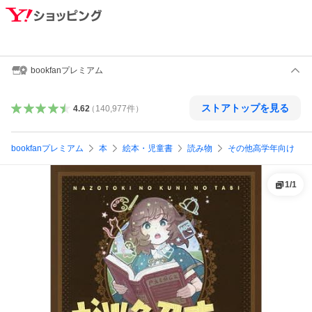
bookfanプレミアム
ストアトップを見る
4.62
（
140,977
件
）
bookfanプレミアム
本
絵本・児童書
読み物
その他高学年向け
1
/
1