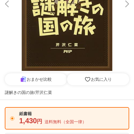
おまかせ比較
お気に入り
謎解きの国の旅/芹沢仁菜
紙書籍
1,430
円
送料無料
（全国一律）