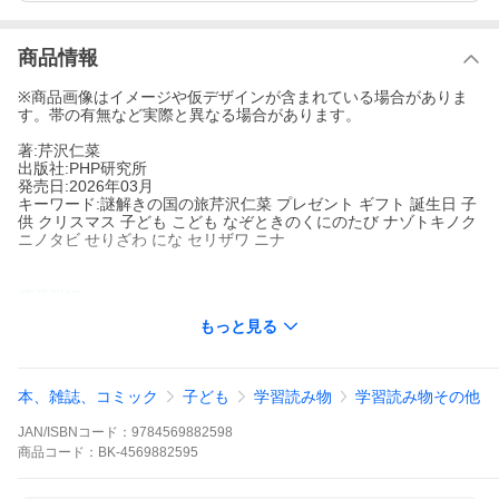
商品情報
※商品画像はイメージや仮デザインが含まれている場合がありま
す。帯の有無など実際と異なる場合があります。
著:芹沢仁菜
出版社:PHP研究所
発売日:2026年03月
キーワード:謎解きの国の旅芹沢仁菜 プレゼント ギフト 誕生日 子
供 クリスマス 子ども こども なぞときのくにのたび ナゾトキノク
ニノタビ せりざわ にな セリザワ ニナ
著者名:
芹沢仁菜
もっと見る
出版社名:
PHP研究所
３１の謎解きで読む力と考える力がレベルアップする冒険ストー
リー！クイズ×小説が１冊で両方楽しめる！気づくと見知らぬ街へ
本、雑誌、コミック
子ども
学習読み物
学習読み物その他
迷いこんでいた主人公。その街は、暮らしの中に謎解きが溶けこ
んだ不思議な場所だった。元の世界に戻る手がかりを求めて、旅
JAN/ISBNコード：
9784569882598
を続ける主人公に次々と「謎」が立ちはだかる―。
商品
コード：
BK-4569882595
※本データはこの商品が発売された時点の情報です。