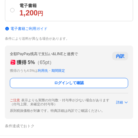
電子書籍
1,200
円
電子書籍ご利用ガイド
条件により送料が異なる場合があります。
全額PayPay残高で支払い&LINEと連携で
内訳
獲得
5
%
（
65
pt）
獲得のうち4.5%は
利用先・期間限定
ログインして確認
ご注意
表示よりも実際の付与数・付与率が少ない場合があります
詳細
（付与上限、未確定の付与等）
原則税抜価格が対象です。特典詳細は内訳でご確認ください。
条件達成でおトク