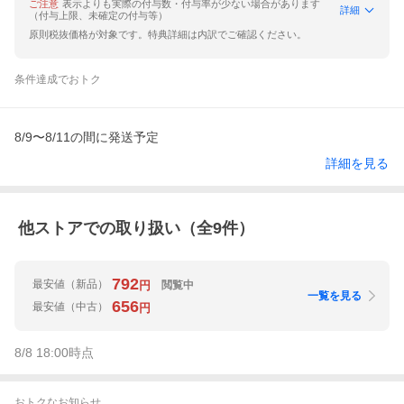
ご注意
表示よりも実際の付与数・付与率が少ない場合があります
詳細
（付与上限、未確定の付与等）
原則税抜価格が対象です。特典詳細は内訳でご確認ください。
条件達成でおトク
8/9〜8/11の間に発送予定
詳細を見る
他ストアでの取り扱い（全
9
件）
792
最安値
（新品）
閲覧中
円
一覧を見る
656
最安値
（中古）
円
8/8 18:00
時点
おトクなお知らせ