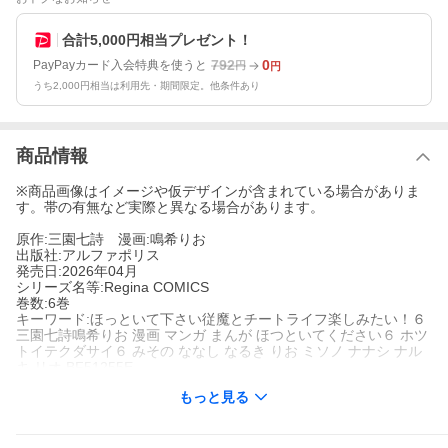
合計5,000円相当プレゼント！
792
0
PayPayカード入会特典を使うと
円
円
うち2,000円相当は利用先・期間限定。他条件あり
商品情報
※商品画像はイメージや仮デザインが含まれている場合がありま
す。帯の有無など実際と異なる場合があります。
原作:三園七詩 漫画:鳴希りお
出版社:アルファポリス
発売日:2026年04月
シリーズ名等:Regina COMICS
巻数:6巻
キーワード:ほっといて下さい従魔とチートライフ楽しみたい！６
三園七詩鳴希りお 漫画 マンガ まんが ほつといてください６ ホツ
トイテクダサイ６ みその ななし なるき りお ミソノ ナナシ ナル
キ リオ BF51255E
もっと見る
著者名:
三園七詩
鳴希りお