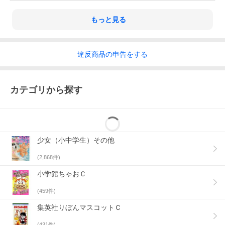
もっと見る
違反
商品の
申告をする
カテゴリから探す
少女（小中学生）その他
(
2,868
件)
小学館ちゃおＣ
(
459
件)
集英社りぼんマスコットＣ
(
431
件)