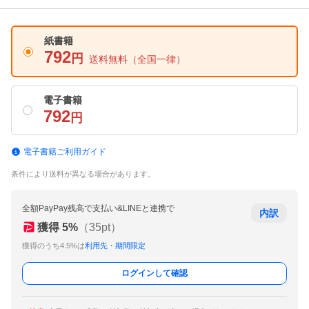
紙書籍
792
円
送料無料
（全国一律）
電子書籍
792
円
電子書籍ご利用ガイド
条件により送料が異なる場合があります。
全額PayPay残高で支払い&LINEと連携で
内訳
獲得
5
%
（
35
pt）
獲得のうち4.5%は
利用先・期間限定
ログインして確認