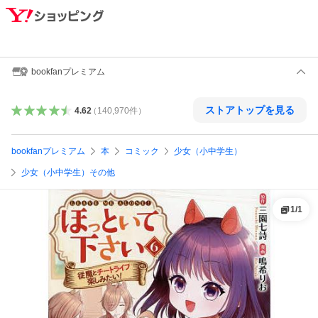
bookfanプレミアム
ストアトップを見る
4.62
（
140,970
件
）
bookfanプレミアム
本
コミック
少女（小中学生）
少女（小中学生）その他
1
/
1