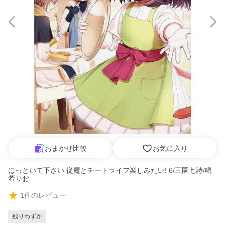
おまかせ比較
お気に入り
ほっといて下さい 従魔とチートライフ楽しみたい! 6/三園七詩/鳴
希りお
1
件のレビュー
残りわずか