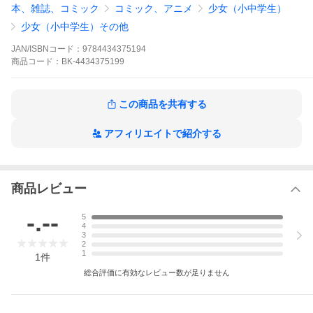
出版社名:
アルファポリス
本、雑誌、コミック
コミック、アニメ
少女（小中学生）
シリーズ名等:
Regina COMICS
少女（小中学生）その他
幼女の姿で異世界に転生してしまい、過保護な冒険者や最強従魔
たちに囲まれてほのぼのライフを満喫するミヅキ。
JAN/ISBNコード：
9784434375194
王都で開店することになった出張料理店は、絶品グルメと可愛い
商品
コード：
BK-4434375199
店員の評判でたちまち王都中で噂に！
そして思いがけない再会も待ち受ける中、ミヅキを狙う魔の手が
密かに迫っていて…!?
この商品を共有する
※本データはこの商品が発売された時点の情報です。
アフィリエイトで紹介する
商品レビュー
-.--
5
4
3
2
1
1
件
総合評価に有効なレビュー数が足りません