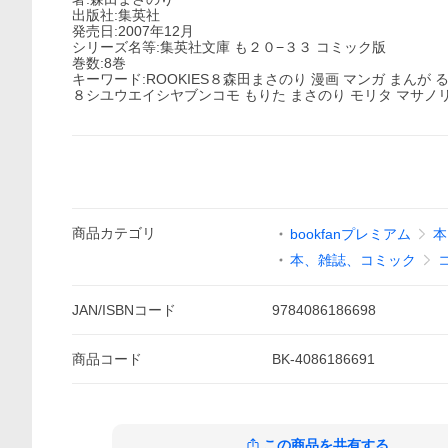
出版社:集英社
発売日:2007年12月
シリーズ名等:集英社文庫 も２０−３３ コミック版
巻数:8巻
キーワード:ROOKIES８森田まさのり 漫画 マンガ ま
８シユウエイシヤブンコモ もりた まさのり モリタ マサノリ 
商品
カテゴリ
bookfanプレミアム
本
本、雑誌、コミック
JAN/ISBNコード
9784086186698
商品
コード
BK-4086186691
この商品を共有する