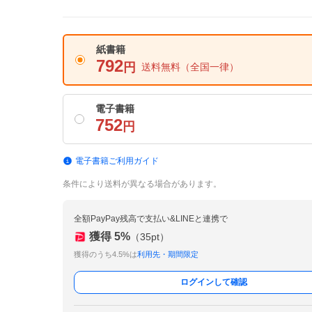
紙書籍
792
円
送料無料
（全国一律）
電子書籍
752
円
電子書籍ご利用ガイド
条件により送料が異なる場合があります。
全額PayPay残高で支払い&LINEと連携で
獲得
5
%
（
35
pt）
獲得のうち4.5%は
利用先・期間限定
ログインして確認