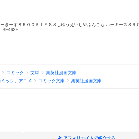
んが るーきーず８ＲＯＯＫＩＥＳ８しゆうえいしやぶんこも ルーキーズ８Ｒ
BF462E
コミック
文庫
集英社漫画文庫
コミック、アニメ
コミック文庫
集英社漫画文庫
アフィリエイトで紹介する