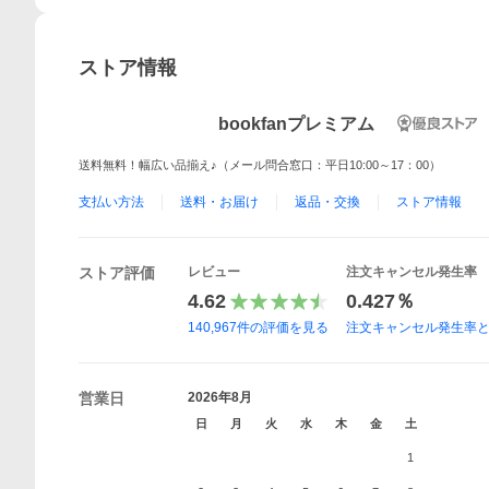
ストア情報
bookfanプレミアム
送料無料！幅広い品揃え♪（メール問合窓口：平日10:00～17：00）
支払い方法
送料・お届け
返品・交換
ストア情報
ストア評価
レビュー
注文キャンセル発生率
4.62
0.427％
140,967
件の評価を見る
注文キャンセル発生率
営業日
2026年8月
日
月
火
水
木
金
土
1