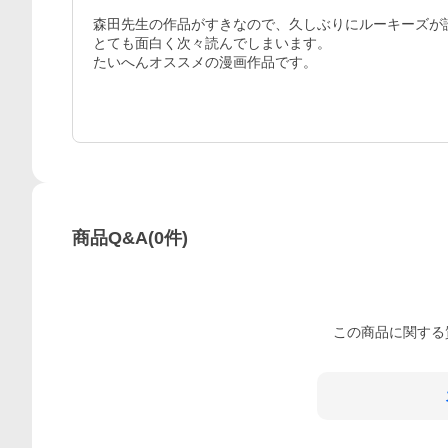
森田先生の作品がすきなので、久しぶりにルーキーズが
とても面白く次々読んでしまいます。

たいへんオススメの漫画作品です。
商品Q&A
(
0
件)
この
商品
に関する