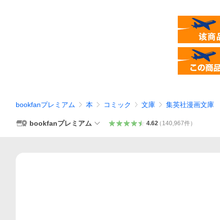
bookfanプレミアム
本
コミック
文庫
集英社漫画文庫
bookfanプレミアム
4.62
（
140,967
件
）