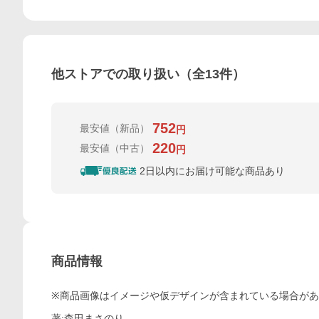
他ストアでの取り扱い（全
13
件）
752
最安値
（新品）
円
220
最安値
（中古）
円
2日以内にお届け可能な商品あり
商品情報
※商品画像はイメージや仮デザインが含まれている場合が
著:森田まさのり