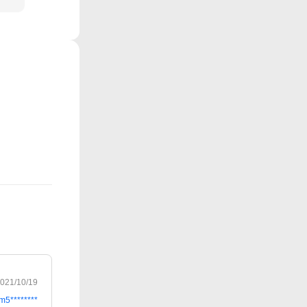
021/10/19
m5********