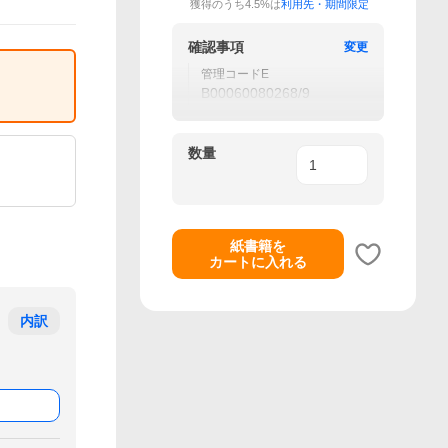
獲得のうち4.5%は
利用先・期間限定
確認事項
変更
管理コードE
B00060080268/9
数量
紙書籍を
カートに入れる
内訳