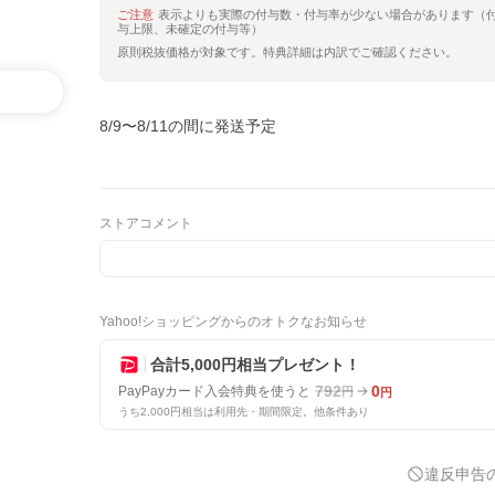
ご注意
表示よりも実際の付与数・付与率が少ない場合があります（
与上限、未確定の付与等）
原則税抜価格が対象です。特典詳細は内訳でご確認ください。
8/9〜8/11の間に発送予定
ストアコメント
Yahoo!ショッピングからのオトクなお知らせ
合計5,000円相当プレゼント！
792
0
PayPayカード入会特典を使うと
円
円
うち2,000円相当は利用先・期間限定。他条件あり
違反申告