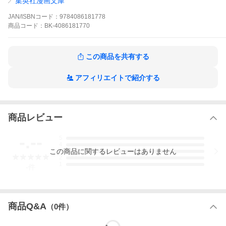
集英社漫画文庫
るが…!?
JAN/ISBNコード：
9784086181778
商品
コード：
BK-4086181770
※本データはこの商品が発売された時点の情報です。
この商品を共有する
アフィリエイトで紹介する
商品レビュー
-.--
5
4
この
商品
に関するレビューはありません
3
2
1
-
件
商品Q&A
（
0
件）