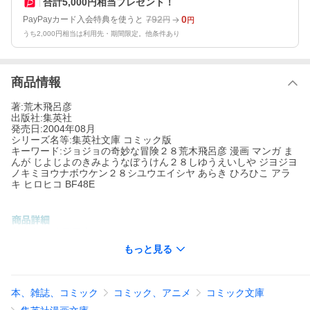
合計5,000円相当プレゼント！
792
0
PayPayカード入会特典を使うと
円
円
うち2,000円相当は利用先・期間限定。他条件あり
商品情報
著:荒木飛呂彦
出版社:集英社
発売日:2004年08月
シリーズ名等:集英社文庫 コミック版
キーワード:ジョジョの奇妙な冒険２８荒木飛呂彦 漫画 マンガ ま
んが じよじよのきみようなぼうけん２８しゆうえいしや ジヨジヨ
ノキミヨウナボウケン２８シユウエイシヤ あらき ひろひこ アラ
キ ヒロヒコ BF48E
著者名:
荒木飛呂彦
出版社名:
集英社
もっと見る
シリーズ名等:
集英社文庫 コミック版
殺人鬼の正体を見破られ、早人を始末してしまった川尻浩作こ
と、吉良吉影。追いつめられ「絶望」する吉良に再び「矢」が突
本、雑誌、コミック
コミック、アニメ
コミック文庫
き刺さり、第3の能力が発現。一方、吉良への手がかりを捜す岸辺
露伴の許に、背中を見られる事に異常な恐怖を示す設計士が訪れ