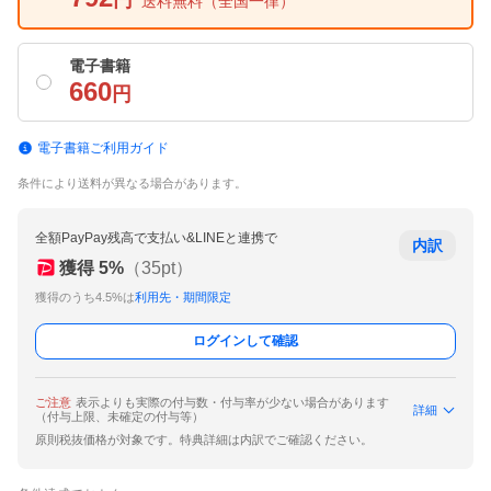
円
送料無料
（全国一律）
電子書籍
660
円
電子書籍ご利用ガイド
条件により送料が異なる場合があります。
全額PayPay残高で支払い&LINEと連携で
内訳
獲得
5
%
（
35
pt）
獲得のうち4.5%は
利用先・期間限定
ログインして確認
ご注意
表示よりも実際の付与数・付与率が少ない場合があります
詳細
（付与上限、未確定の付与等）
原則税抜価格が対象です。特典詳細は内訳でご確認ください。