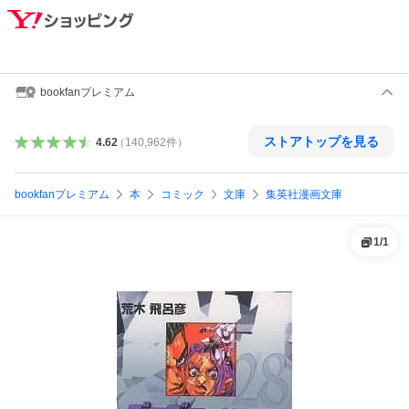
bookfanプレミアム
ストアトップを見る
4.62
（
140,962
件
）
bookfanプレミアム
本
コミック
文庫
集英社漫画文庫
1
/
1