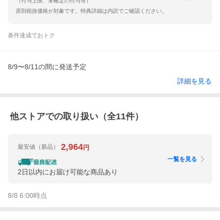
（付与上限、未確定の付与等）
原則税抜価格が対象です。特典詳細は内訳でご確認ください。
条件達成でおトク
8/9〜8/11の間に発送予定
詳細を見る
他ストアでの取り扱い（全
11
件）
2,964
最安値
（新品）
円
一覧を見る
2日以内にお届け可能な商品あり
8/8 6:00
時点