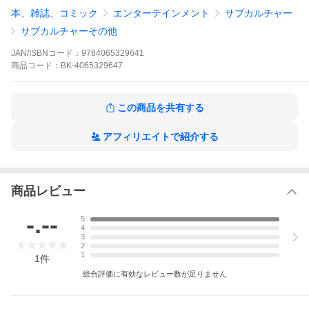
０〜２０００年代を彩った石ノ森章太郎原作のテレビ特撮作品全
本、雑誌、コミック
エンターテインメント
サブカルチャー
３９作品をここに集結！！
サブカルチャーその他
※本データはこの商品が発売された時点の情報です。
JAN/ISBNコード：
9784065329641
商品
コード：
BK-4065329647
この商品を共有する
アフィリエイトで紹介する
商品レビュー
-.--
5
4
3
2
1
1
件
総合評価に有効なレビュー数が足りません