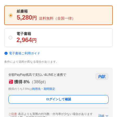
紙書籍
5,280
円
送料無料
（全国一律）
電子書籍
2,964
円
電子書籍ご利用ガイド
条件により送料が異なる場合があります。
全額PayPay残高で支払い&LINEと連携で
内訳
獲得
8
%
（
386
pt）
獲得のうち7.5%は
利用先・期間限定
ログインして確認
ご注意
表示よりも実際の付与数・付与率が少ない場合があります
詳細