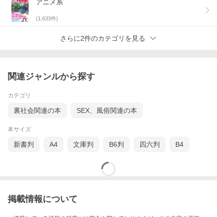
アニメ系
(
1,633
件)
さらに2件のカテゴリを見る
関連ジャンルから探す
カテゴリ
裏社会関連の本
SEX、風俗関連の本
本サイズ
新書判
A4
文庫判
B6判
四六判
B4
掲載情報について