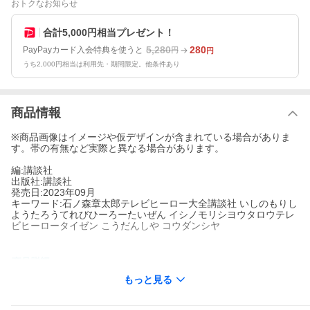
おトクなお知らせ
合計5,000円相当プレゼント！
5,280
280
PayPayカード入会特典を使うと
円
円
うち2,000円相当は利用先・期間限定。他条件あり
商品情報
※商品画像はイメージや仮デザインが含まれている場合がありま
す。帯の有無など実際と異なる場合があります。
編:講談社
出版社:講談社
発売日:2023年09月
キーワード:石ノ森章太郎テレビヒーロー大全講談社 いしのもりし
ようたろうてれびひーろーたいぜん イシノモリシヨウタロウテレ
ビヒーロータイゼン こうだんしや コウダンシヤ
著者名:
講談社
もっと見る
出版社名:
講談社
昭和から平成へ！『仮面ライダーシリーズ』とともに、１９７