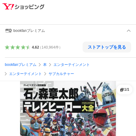
bookfanプレミアム
ストアトップを見る
4.62
（
140,964
件
）
bookfanプレミアム
本
エンターテインメント
エンターテイメント
サブカルチャー
1
/
1