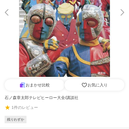
おまかせ比較
お気に入り
石ノ森章太郎テレビヒーロー大全/講談社
1
件のレビュー
残りわずか