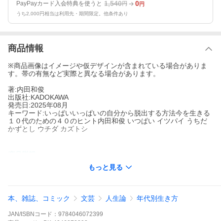
1,540
0
PayPayカード入会特典を使うと
円
円
うち2,000円相当は利用先・期間限定。他条件あり
商品情報
※商品画像はイメージや仮デザインが含まれている場合がありま
す。帯の有無など実際と異なる場合があります。
著:内田和俊
出版社:KADOKAWA
発売日:2025年08月
キーワード:いっぱいいっぱいの自分から脱出する方法今を生きる
１０代のための４０のヒント内田和俊 いつぱい イツパイ うちだ
かずとし ウチダ カズトシ
著者名:
内田和俊
もっと見る
出版社名:
KADOKAWA
１０代のうちに知っておきたい「前向きに歩むための考え方」を
学ぼう。不安や悩みに溺れてしまいそうな毎日のお守りに。友達
本、雑誌、コミック
文芸
人生論
年代別生き方
をつくるのが苦手、将来がなんとなく不安、なんにもやる気が起
きない。この本で扱うテーマ。学校生活、家族・友達との関係、
JAN/ISBNコード：
9784046072399
自分のこと。中学・高校生〜大人まで。