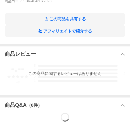
商品
コード：
BK-4046072393
※本データはこの商品が発売された時点の情報です。
この商品を共有する
アフィリエイトで紹介する
商品レビュー
-.--
5
4
この
商品
に関するレビューはありません
3
2
1
-
件
商品Q&A
（
0
件）