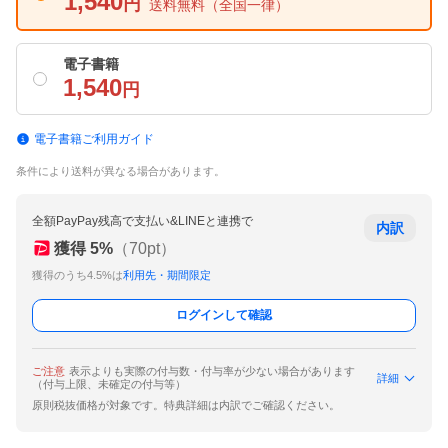
1,540
円
送料無料
（全国一律）
電子書籍
1,540
円
電子書籍ご利用ガイド
条件により送料が異なる場合があります。
全額PayPay残高で支払い&LINEと連携で
内訳
獲得
5
%
（
70
pt）
獲得のうち4.5%は
利用先・期間限定
ログインして確認
ご注意
表示よりも実際の付与数・付与率が少ない場合があります
詳細
（付与上限、未確定の付与等）
原則税抜価格が対象です。特典詳細は内訳でご確認ください。