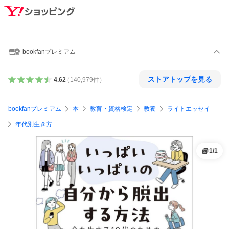
bookfanプレミアム
ストアトップを見る
4.62
（
140,979
件
）
bookfanプレミアム
本
教育・資格検定
教養
ライトエッセイ
年代別生き方
1
/
1