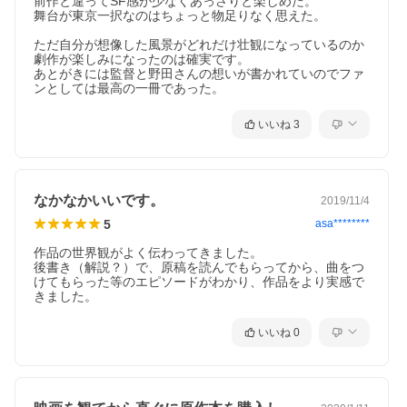
前作と違ってSF感が少なくあっさりと楽しめた。

舞台が東京一択なのはちょっと物足りなく思えた。

ただ自分が想像した風景がどれだけ壮観になっているのか
劇作が楽しみになったのは確実です。

あとがきには監督と野田さんの想いが書かれていのでファ
ンとしては最高の一冊であった。
いいね
3
なかなかいいです。
2019/11/4
5
asa********
作品の世界観がよく伝わってきました。

後書き（解説？）で、原稿を読んでもらってから、曲をつ
けてもらった等のエピソードがわかり、作品をより実感で
きました。
いいね
0