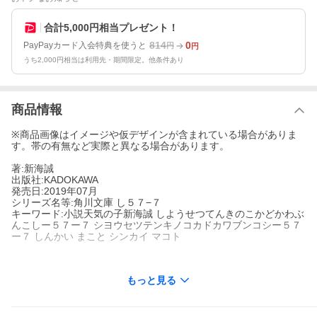
合計5,000円相当プレゼント！
814
0
PayPayカード入会特典を使うと
円
円
うち2,000円相当は利用先・期間限定。他条件あり
商品情報
※商品画像はイメージや仮デザインが含まれている場合がありま
す。帯の有無など実際と異なる場合があります。
著:新海誠
出版社:KADOKAWA
発売日:2019年07月
シリーズ名等:角川文庫 し５７−７
キーワード:小説天気の子新海誠 しようせつてんきのこかどかわぶ
んこしー５７ー７ シヨウセツテンキノコカドカワブンコシー５７
ー７ しんかい まこと シンカイ マコト
もっと見る
著者名:
新海誠
出版社名:
KADOKAWA
シリーズ名等:
角川文庫 し５７−７