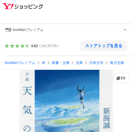
bookfanプレミアム
ストアトップを見る
4.62
（
140,957
件
）
bookfanプレミアム
本
新書・文庫
文庫
日本文学
角川文庫
1
/
1