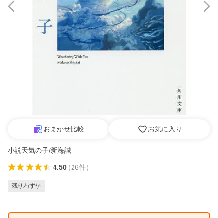
おまかせ比較
お気に入り
小説天気の子/新海誠
4.50
（
26
件
）
残りわずか