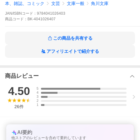
本、雑誌、コミック
文芸
文庫一般
角川文庫
雨が降り止まない東京で二人は出逢った―新海監督自ら執筆映画
原作小説。
JAN/ISBNコード：
9784041026403
商品
コード：
BK-4041026407
※本データはこの商品が発売された時点の情報です。
この商品を共有する
アフィリエイトで紹介する
商品レビュー
4.50
5
4
3
2
1
26
件
AI要約
他ストアのレビューを含めて要約しています