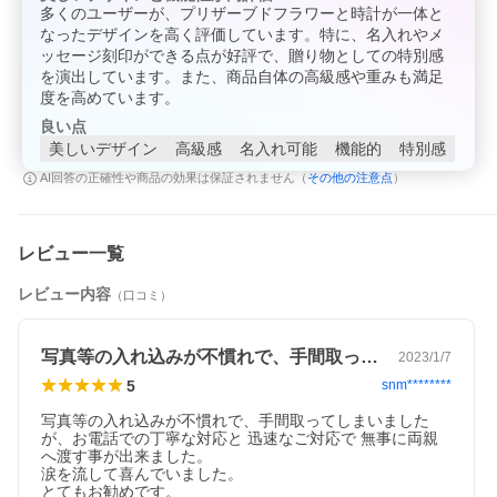
ご希望の際は、上の画像をクリックして、還暦のお祝いのプレゼ
多くのユーザーが、プリザーブドフラワーと時計が一体と
ントと一緒にご購入ください。
なったデザインを高く評価しています。特に、名入れやメ
ッセージ刻印ができる点が好評で、贈り物としての特別感
を演出しています。また、商品自体の高級感や重みも満足
度を高めています。
枯れないお花、プリザーブドフラワー、お祝いにふさわしい赤い
バラのプリザーブドフラワーを時計にあしらった時計です。とな
良い点
りには家族の思い出の写真を入れれるフォトフレーム付きです。
美しいデザイン
高級感
名入れ可能
機能的
特別感
その他の注意点
AI回答の正確性や商品の効果は保証されません（
）
レビュー一覧
レビュー内容
（口コミ）
写真等の入れ込みが不慣れで、手間取って…
2023/1/7
5
snm********
写真等の入れ込みが不慣れで、手間取ってしまいました
が、お電話での丁寧な対応と 迅速なご対応で 無事に両親
へ渡す事が出来ました。

涙を流して喜んでいました。

とてもお勧めです。
