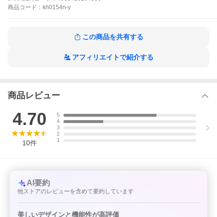
商品
コード：
kh0154n-y
この商品を共有する
レビューの記入は商品お届け後にお願いします。レビュー記入の
無い場合は無効となりますのでご注意ください。
アフィリエイトで紹介する
保証を受ける際にご注文番号をお伺いする場合がございますの
で、ご注文メールの保存をお願いいたします。
商品レビュー
ラッピングにプラスアルファしませんか？
4.70
5
4
3
2
1
10
件
AI要約
他ストアのレビューを含めて要約しています
追加料金2,280円で、
60の数字のデザインの水引
をラッピングに
プ
ラス
してお届けします♪
美しいデザインと機能性が高評価