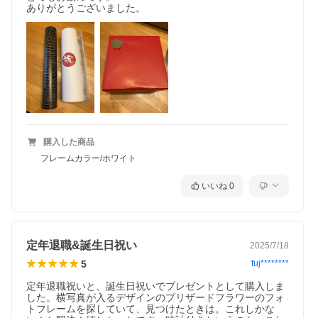
ありがとうございました。
花時はお母さんへのメッセージを込めたデザインになっていま
す。
●枯れない花＝いつまでも綺麗なお母さんでいてね。
購入した商品
●写真＝ここに入れる思い出を沢山作っていきましょう。
●時計＝これからも一緒に楽しい時間を刻んでいきましょう。
フレームカラー/ホワイト
いいね
0
定年退職&誕生日祝い
2025/7/18
5
fuj********
定年退職祝いと、誕生日祝いでプレゼントとして購入しま
した。横写真が入るデザインのプリザードフラワーのフォ
トフレームを探していて、見つけたときは。これしかな