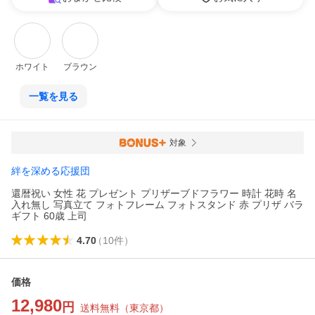
ホワイト
ブラウン
一覧を見る
対象
絆を深める応援団
還暦祝い 女性 花 プレゼント プリザーブドフラワー 時計 花時 名
入れ無し 写真立て フォトフレーム フォトスタンド 赤 プリザ バラ
ギフト 60歳 上司
4.70
（
10
件
）
価格
12,980
円
送料無料
（
東京都
）