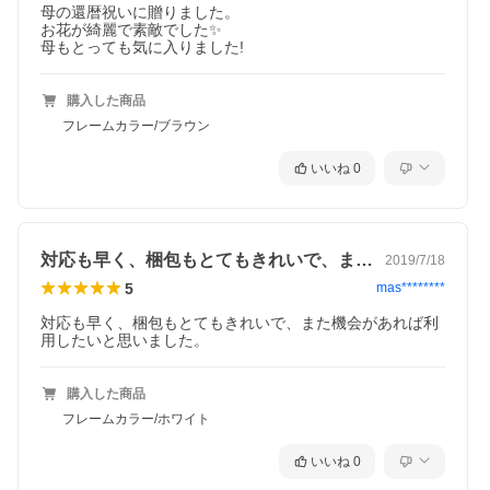
母の還暦祝いに贈りました。

お花が綺麗で素敵でした✨

母もとっても気に入りました!
購入した商品
時刻盤のストーンは、SWAROVSKI社製を使用し、時計のムーブ
メントはリズム時計社製を使用しており、メーカーによる1年間保
フレームカラー/ブラウン
証付きです。
いいね
0
対応も早く、梱包もとてもきれいで、また…
2019/7/18
5
mas********
対応も早く、梱包もとてもきれいで、また機会があれば利
用したいと思いました。
購入した商品
フレームカラー/ホワイト
いいね
0