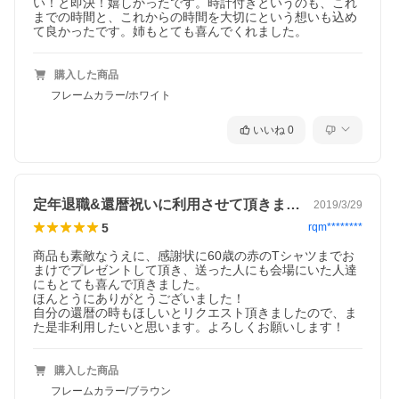
い！と即決！嬉しかったです。時計付きというのも、これ
までの時間と、これからの時間を大切にという想いも込め
て良かったです。姉もとても喜んでくれました。
購入した商品
フレームカラー/ホワイト
いいね
0
定年退職&還暦祝いに利用させて頂きました
2019/3/29
赤は縁起の良い色でもあり、還暦祝いに限らず、おめでたい行事
5
rqm********
には多く使用されています。
また、赤色は女性らしさも表しているのと同時に、
赤いバラは女
商品も素敵なうえに、感謝状に60歳の赤のTシャツまでお
性の美、元気、明るさ、健康も象徴
しています。
まけでプレゼントして頂き、送った人にも会場にいた人達
にもとても喜んで頂きました。

ほんとうにありがとうございました！

自分の還暦の時もほしいとリクエスト頂きましたので、ま
た是非利用したいと思います。よろしくお願いします！
購入した商品
フレームカラー/ブラウン