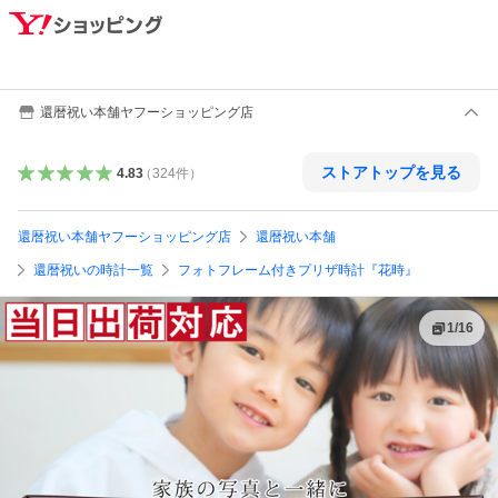
還暦祝い本舗ヤフーショッピング店
ストアトップを見る
4.83
（
324
件
）
還暦祝い本舗ヤフーショッピング店
還暦祝い本舗
還暦祝いの時計一覧
フォトフレーム付きプリザ時計『花時』
1
/
16