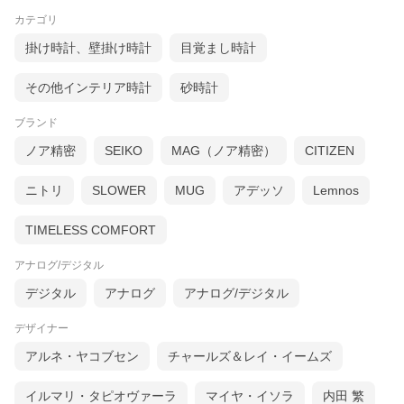
カテゴリ
掛け時計、壁掛け時計
目覚まし時計
◆お花や還暦ベアなど◆
その他インテリア時計
砂時計
お母さん・女性への
還暦祝いプレゼント
ブランド
ノア精密
SEIKO
MAG（ノア精密）
CITIZEN
ニトリ
SLOWER
MUG
アデッソ
Lemnos
◆他にも色々あります！◆
還暦のお祝い商品一覧
TIMELESS COMFORT
アナログ/デジタル
デジタル
アナログ
アナログ/デジタル
◆還暦のお祝い お急ぎの方へ◆
デザイナー
あすつく・翌日発送
対応商品一覧
アルネ・ヤコブセン
チャールズ＆レイ・イームズ
イルマリ・タピオヴァーラ
マイヤ・イソラ
内田 繁