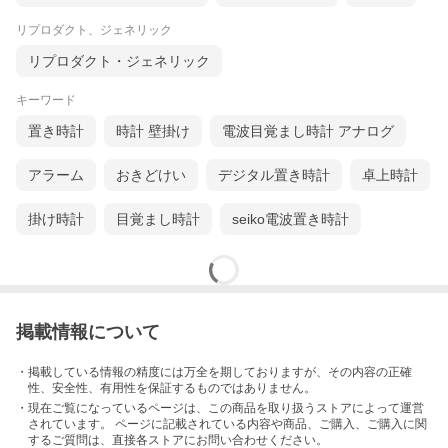
リプロダクト、ジェネリック
リプロダクト・ジェネリック
キーワード
置き時計
時計 壁掛け
電波目覚まし時計 アナログ
アラーム
おきどけい
デジタル置き時計
卓上時計
掛け時計
目覚まし時計
seiko電波置き時計
掲載情報について
・掲載している情報の精度には万全を期しておりますが、その内容の正確
性、安全性、有用性を保証するものではありません。
・現在ご覧になっているページは、この
商品
を取り扱うストアによって運営
されています。 ページに記載されている内容
や商品、ご購入
、ご購入に関
するご質問は、直接各ストアにお問い合わせください。