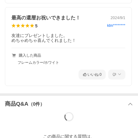
最高の還暦お祝いできました！
2024/9/1
5
ktm********
友達にプレゼントしました。

めちゃめちゃ喜んでくれました！
購入した商品
フレームカラー/ホワイト
いいね
0
商品Q&A
（
0
件）
この
商品
に関する質問は、