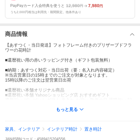
12,980
7,980
PayPayカード入会特典を使うと
円
円
うち2,000円相当は利用先・期間限定。他条件あり
商品情報
【あすつく・当日発送】フォトフレーム付きのプリザーブドフラ
ワーの花時計
■還暦祝い用の赤いラッピング付き（ギフト包装無料）
■納期：あすつく対応・当日出荷（要：名入れ内容確定）
※当店営業日の15時までのご注文が対象となります。
15時以降のご注文は翌営業日出荷
■還暦祝い本舗オリジナル商品
■還暦祝い本舗 Yahooショッピング店 おすすめギフト
還暦祝い プレゼント ギフト 名入れ お祝い 敬老の日 退職祝い 記
念品 金婚式 銀婚式 古希祝い 喜寿祝い 傘寿祝い 米寿祝い 贈り物
もっと見る
結婚式 誕生日 女性 母 お母さん おばあちゃん 祖母 花 バラ 壁掛け
時計 フォトフレーム フォトスタンド 写真たて
家具、インテリア
インテリア時計
置き時計
JAN/ISBNコード：
4589415204556