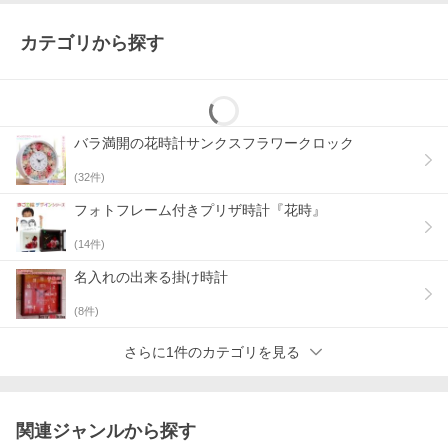
カテゴリから探す
バラ満開の花時計サンクスフラワークロック
(
32
件)
フォトフレーム付きプリザ時計『花時』
(
14
件)
名入れの出来る掛け時計
還暦のお祝い（赤色のラッピング）
の他、
古希、喜寿（共に紫色
(
8
件)
のラッピング）
や、
米寿（黄色のラッピング）
もご用意がござい
ます。
ご注文時にご指定下さい。
さらに1件のカテゴリを見る
◆お祝いの時計も色々あります！◆
関連ジャンルから探す
還暦祝いの時計商品一覧