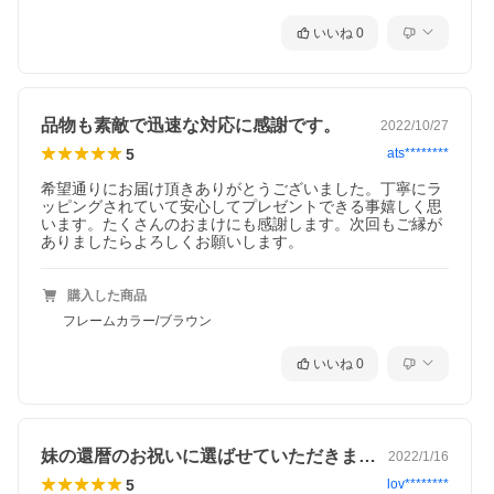
いいね
0
品物も素敵で迅速な対応に感謝です。
2022/10/27
5
ats********
希望通りにお届け頂きありがとうございました。丁寧にラ
ッピングされていて安心してプレゼントできる事嬉しく思
います。たくさんのおまけにも感謝します。次回もご縁が
ありましたらよろしくお願いします。
購入した商品
フレームカラー/ブラウン
いいね
0
花時の右半分はフォトフレームになっています。
一般的なＬ版サイズ用とそれよりも大きなポストカードサイズ用
の2つの枠をお付けしております。
それぞれ、縦長の写真にも横長の写真にもご利用していただけま
す。
妹の還暦のお祝いに選ばせていただきまし…
2022/1/16
5
lov********