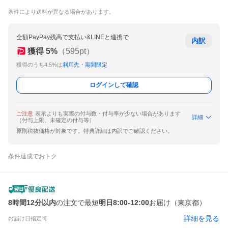
条件により送料が異なる場合があります。
全額PayPay残高で支払い&LINEと連携で
内訳
獲得
5
%
（
595
pt）
獲得のうち4.5%は
利用先・期間限定
ログインして確認
ご注意
表示よりも実際の付与数・付与率が少ない場合があります
詳細
（付与上限、未確定の付与等）
原則税抜価格が対象です。特典詳細は内訳でご確認ください。
条件達成でおトク
8時間12分以内
の注文で最短
明日8:00-12:00
お届け（東京都）
詳細を見る
お届け日指定可