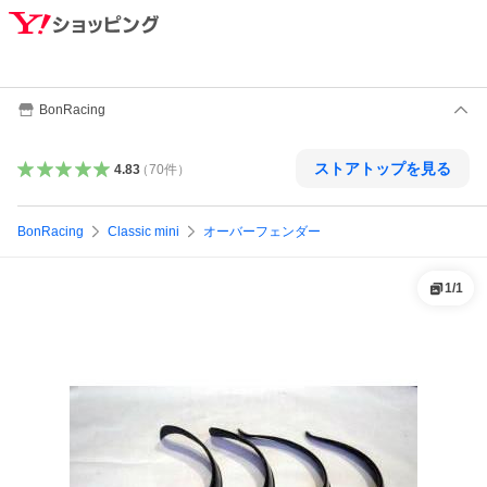
BonRacing
ストアトップを見る
4.83
（
70
件
）
BonRacing
Classic mini
オーバーフェンダー
1
/
1