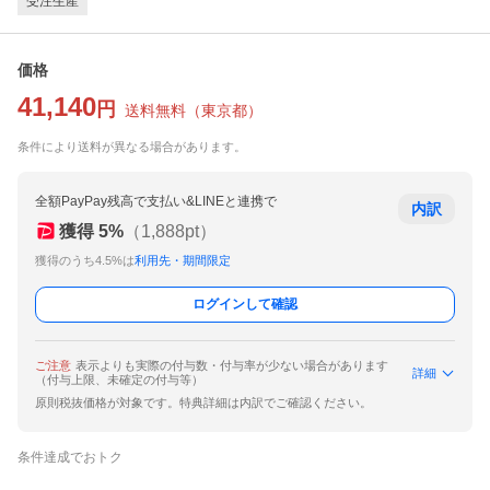
受注生産
価格
41,140
円
送料無料
（
東京都
）
条件により送料が異なる場合があります。
全額PayPay残高で支払い&LINEと連携で
内訳
獲得
5
%
（
1,888
pt）
獲得のうち4.5%は
利用先・期間限定
ログインして確認
ご注意
表示よりも実際の付与数・付与率が少ない場合があります
詳細
（付与上限、未確定の付与等）
原則税抜価格が対象です。特典詳細は内訳でご確認ください。
条件達成でおトク