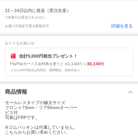
22～24日以内に発送（受注生産）
※休業日は発送されません。
詳細を見る
お届け日指定可
置き配指定可
おトクなお知らせ
合計5,000円相当プレゼント！
41,140
36,140
PayPayカード入会特典を使うと
円
円
うち2,000円相当は利用先・期間限定。他条件あり
商品情報
モールレスタイプの極太サイズ
フロント73mm・リア65mmオーバー
ビス付
写真はFRPです。
※ゴムパッキンは付属していません。
こちらからお買い求めください。