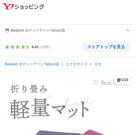
BodyArt ボディーアートYahoo!店
ストアトップを見る
4.41
（
22
件
）
BodyArt ボディーアートYahoo!店
エクササイズ
ヨガ
1
/
10