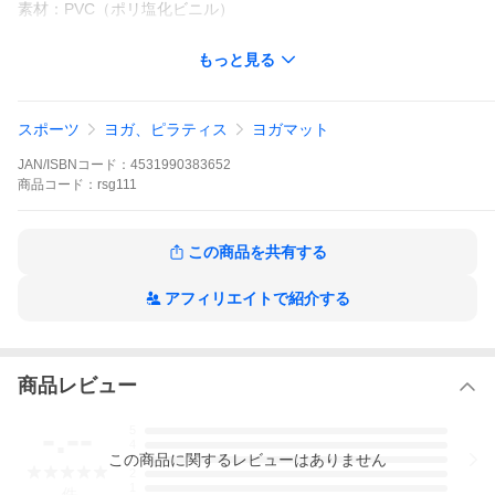
素材：PVC（ポリ塩化ビニル）
カラー：
もっと見る
ミッドナイト（黒紫色）
プラム（すもも色）
特徴：
スポーツ
ヨガ、ピラティス
ヨガマット
しっかりとした4mm厚ヨガマット。
持ち運びに便利なコンパクトサイズ。
JAN/ISBNコード：
4531990383652
いつでもどこでもリラックスした時間を。
商品
コード：
rsg111
注意事項：
本製品は素材の特性上、気泡、小穴の入り込みが生じる可能性が
ございます。 予め、ご了承のほどお願い申しあげます。
この商品を共有する
商品写真は、 お使いのモニター設定やお部屋の照明等により実際
の商品と色味が異なる場合がございます。
アフィリエイトで紹介する
Real Stone ヨガマット 4mm ホットヨガ 折りたたみ 収納 ピラテ
ィス 上品 おしゃれ かわいい 持ち運び 軽量 コンパクト ストレッ
チ ヨガの日 リアルストーン
商品レビュー
-.--
5
4
この
商品
に関するレビューはありません
3
2
1
-
件