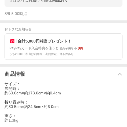
2日以内にお届け可能な商品あり
8/9 5:00
時点
おトクなお知らせ
合計5,000円相当プレゼント！
2,970
0
PayPayカード入会特典を使うと
円
円
うち2,000円相当は利用先・期間限定。他条件あり
商品情報
サイズ：
展開時：
約60.0cm×約173.0cm×約0.4cm
折り畳み時：
約30.5cm×約24.5cm×約6.0cm
重さ：
約1.3kg