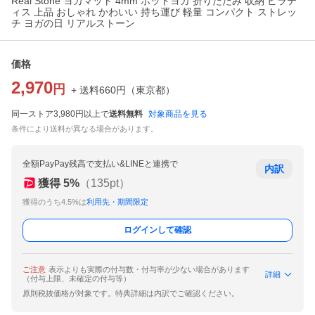
Real Stone ヨガマット 4mm ホットヨガ 折りたたみ 収納 ピラテ
ィス 上品 おしゃれ かわいい 持ち運び 軽量 コンパクト ストレッ
チ ヨガの日 リアルストーン
価格
2,970
円
+ 送料
660
円
（
東京都
）
同一ストア3,980円以上で
送料無料
対象商品を見る
条件により送料が異なる場合があります。
全額PayPay残高で支払い&LINEと連携で
内訳
獲得
5
%
（
135
pt）
獲得のうち4.5%は
利用先・期間限定
ログインして確認
ご注意
表示よりも実際の付与数・付与率が少ない場合があります
詳細
（付与上限、未確定の付与等）
原則税抜価格が対象です。特典詳細は内訳でご確認ください。