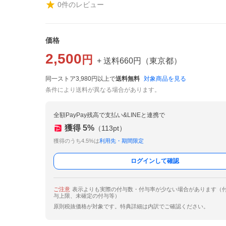
0
件のレビュー
価格
2,500
円
+ 送料
660
円
（
東京都
）
同一ストア3,980円以上で
送料無料
対象商品を見る
条件により送料が異なる場合があります。
全額PayPay残高で支払い&LINEと連携で
獲得
5
%
（
113
pt）
獲得のうち4.5%は
利用先・期間限定
ログインして確認
ご注意
表示よりも実際の付与数・付与率が少ない場合があります（
与上限、未確定の付与等）
原則税抜価格が対象です。特典詳細は内訳でご確認ください。