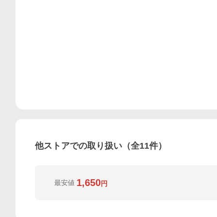
他ストアでの取り扱い（全
11
件）
1,650
最安値
円