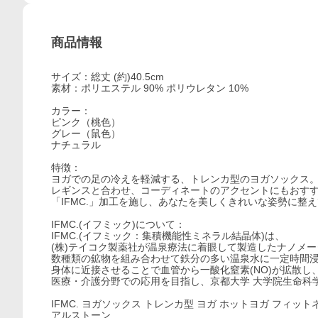
商品情報
サイズ：総丈 (約)40.5cm
素材：ポリエステル 90% ポリウレタン 10%
カラー：
ピンク（桃色）
グレー（鼠色）
ナチュラル
特徴：
ヨガでの足の冷えを軽減する、トレンカ型のヨガソックス
レギンスと合わせ、コーディネートのアクセントにもおす
「IFMC.」加工を施し、あなたを美しくきれいな姿勢に整
IFMC.(イフミック)について：
IFMC.(イフミック：集積機能性ミネラル結晶体)は、
(株)テイコク製薬社が温泉療法に着眼して製造したナノメ
数種類の鉱物を組み合わせて鉄分の多い温泉水に一定時間
身体に近接させることで血管から一酸化窒素(NO)が拡散
医療・介護分野での応用を目指し、京都大学 大学院生命科
IFMC. ヨガソックス トレンカ型 ヨガ ホットヨガ フィットネス
アルストーン