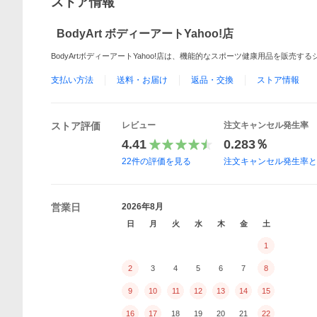
ストア情報
BodyArt ボディーアートYahoo!店
BodyArtボディーアートYahoo!店は、機能的なスポーツ健康用品を販売す
支払い方法
送料・お届け
返品・交換
ストア情報
ストア評価
レビュー
注文キャンセル発生率
4.41
0.283％
22
件の評価を見る
注文キャンセル発生率
営業日
2026年8月
日
月
火
水
木
金
土
1
2
3
4
5
6
7
8
9
10
11
12
13
14
15
16
17
18
19
20
21
22