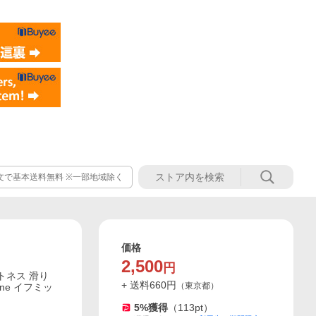
注文で基本送料無料 ※一部地域除く
価格
2,500
円
トネス 滑り
+ 送料
660
円
（
東京都
）
one イフミッ
5
%獲得
（
113
pt）