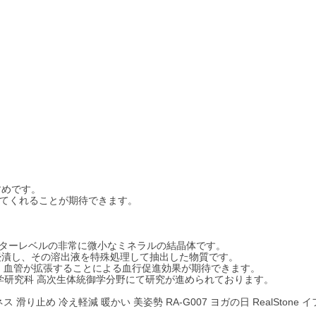
。
すめです。
えてくれることが期待できます。
ーターレベルの非常に微小なミネラルの結晶体です。
浸漬し、その溶出液を特殊処理して抽出した物質です。
し、血管が拡張することによる血行促進効果が期待できます。
学研究科 高次生体統御学分野にて研究が進められております。
 滑り止め 冷え軽減 暖かい 美姿勢 RA-G007 ヨガの日 RealStone 