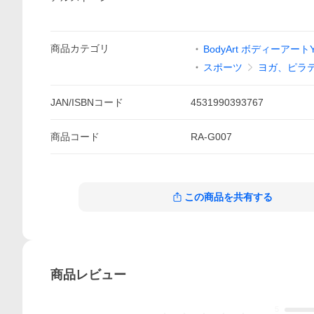
商品
カテゴリ
BodyArt ボディーアートY
スポーツ
ヨガ、ピラ
JAN/ISBNコード
4531990393767
商品
コード
RA-G007
この商品を共有する
商品
レビュー
5