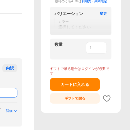
獲得のうち4.5%は
利用先・期間限定
バリエーション
変更
カラー
選択してください
数量
内訳
ギフトで贈る場合はログインが必要で
す
カートに入れる
ギフトで
贈る
付
詳細