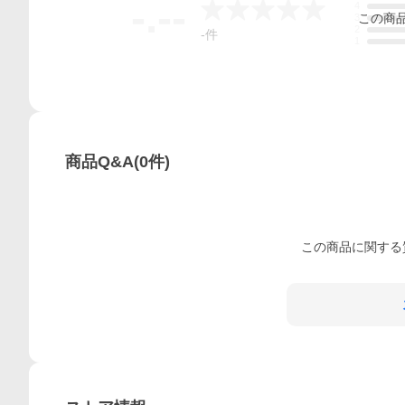
-.--
4
この
商
3
2
-
件
1
商品Q&A
(
0
件)
この
商品
に関する