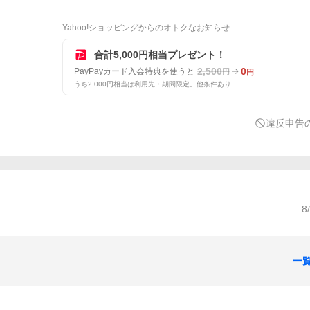
Yahoo!ショッピングからのオトクなお知らせ
合計5,000円相当プレゼント！
2,500
0
PayPayカード入会特典を使うと
円
円
うち2,000円相当は利用先・期間限定。他条件あり
違反申告
8
一