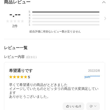
商品レビュー
-.--
5
4
3
2
1
2
件
総合評価に有効なレビュー数が足りません
レビュー一覧
レビュー内容
（口コミ）
希望通りです
2022/2/8
5
yum********
早くて希望通りの商品がとどきました

イメージしていたものとピッタリの商品で大変満足してい
ます

いいね
0