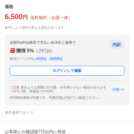
価格
6,500
円
送料無料
（
全国一律
）
条件により送料が異なる場合があります。
全額PayPay残高で支払い&LINEと連携で
内訳
獲得
5
%
（
297
pt）
獲得のうち4.5%は
利用先・期間限定
ログインして確認
ご注意
表示よりも実際の付与数・付与率が少ない場合があります
詳細
（付与上限、未確定の付与等）
原則税抜価格が対象です。特典詳細は内訳でご確認ください。
条件達成でおトク
お客様との確認後7日以内に発送