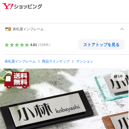
表札屋インフレーム
ストアトップを見る
4.81
（
538
件
）
表札屋インフレーム
商品ラインナップ
マンション
1
/
6