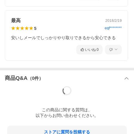
最高
2018/2/19
5
eqf********
安いしメールでしっかりやり取りできるから安心できる
いいね
0
商品Q&A
（
0
件）
この
商品
に関する質問は、
以下からお問い合わせください。
ストアに質問を投稿する