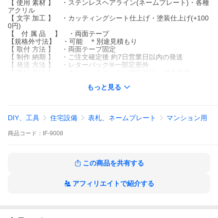
【 使用 素材 】 ・ステンレスヘアライン(ネームプレート)・各種
アクリル
【 文字 加工 】 ・カッティングシート仕上げ・塗装仕上げ(+100
0円)
【 付 属 品 】 ・両面テープ
【規格外寸法】 ・可能 ＊別途見積もり
【 取付 方法 】 ・両面テープ固定
【 制作 納期 】 ・ご注文確定後 約7日営業日以内の発送
【 発送 方法 】 ・レターパック※一部定形外
【 支払 方法 】 ・クレジットカード・銀行振込・代金引換
もっと見る
【ご購入の際のご注意】
◎レイアウト確定後、製作に入りますのでレイアウトのご返信は
必ずお願い致します。
◎レイアウトをお送り致しますので、メールアドレスのご確認を
DIY、工具
住宅設備
表札、ネームプレート
マンション用
必ずお願い致します。
◎サイズ変更や、オプションの追加などでの金額修正は自動では
商品
コード：
IF-9008
反映されませんのでご注意下さい。
◎3営業日以内に当店から連絡が無い場合は、お手数ですが
ご連絡をお願い致します。
◎パソコンのメール受信を可能状態に設定して下さい。
この商品を共有する
アフィリエイトで紹介する