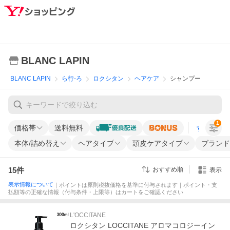
BLANC LAPIN
BLANC LAPIN
ら行-ろ
ロクシタン
ヘアケア
シャンプー
1
価格帯
送料無料
すべての条
本体/詰め替え
ヘアタイプ
頭皮ケアタイプ
ブランド
15
件
おすすめ順
表示
表示情報について
｜ポイントは原則税抜価格を基準に付与されます｜ポイント・支
払額等の正確な情報（付与条件・上限等）はカートをご確認ください
L'OCCITANE
ロクシタン LOCCITANE アロマコロジーイン