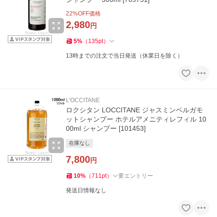
22
%OFF価格
2,980
円
5
%
（
135
pt
）
13時までの注文で当日発送（休業日を除く）
L'OCCITANE
ロクシタン LOCCITANE ジャスミンベルガモ
ットシャンプー ホテルアメニティレフィル 10
00ml シャンプー [101453]
在庫なし
7,800
円
10
%
（
711
pt
）
要エントリー
発送日情報なし