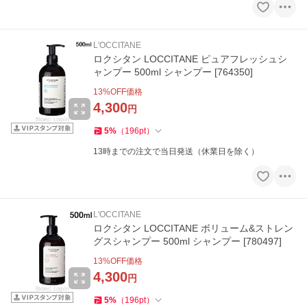
L'OCCITANE
ロクシタン LOCCITANE ピュアフレッシュシ
ャンプー 500ml シャンプー [764350]
13
%OFF価格
4,300
円
5
%
（
196
pt
）
13時までの注文で当日発送（休業日を除く）
L'OCCITANE
ロクシタン LOCCITANE ボリューム&ストレン
グスシャンプー 500ml シャンプー [780497]
13
%OFF価格
4,300
円
5
%
（
196
pt
）