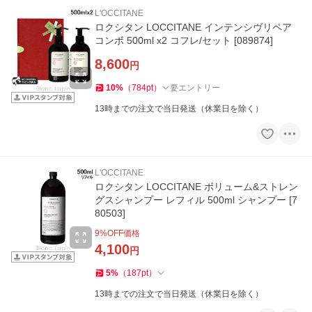
L'OCCITANE
ロクシタン LOCCITANE インテンシヴリペア
コンボ 500ml x2 コフレ/セット [089874]
8,600
円
10
%
（
784
pt
）
要エントリー
13時までの注文で当日発送（休業日を除く）
L'OCCITANE
ロクシタン LOCCITANE ボリューム&ストレン
グスシャンプー レフィル 500ml シャンプー [7
80503]
9
%OFF価格
4,100
円
5
%
（
187
pt
）
13時までの注文で当日発送（休業日を除く）