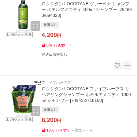
ロクシタン LOCCITANE ヴァーベナ シャンプ
ー ホテルアメニティ 400ml シャンプー [76489
3/094823]
在庫なし
4,200
円
5
%
（
192
pt
）
発送日情報なし
ファイブハーブス
ロクシタン LOCCITANE ファイブハーブス リ
ペアリングシャンプー ホテルアメニティ 1000
ml シャンプー [749432/718100]
在庫なし
8,200
円
10
%
（
747
pt
）
要エントリー