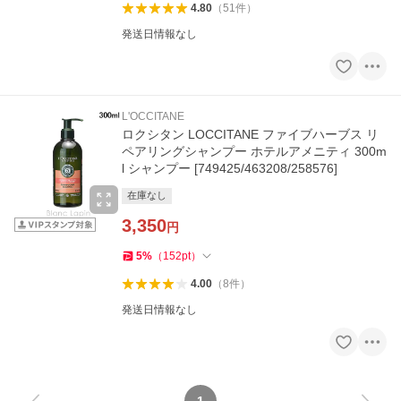
4.80
（
51
件
）
発送日情報なし
L'OCCITANE
ロクシタン LOCCITANE ファイブハーブス リ
ペアリングシャンプー ホテルアメニティ 300m
l シャンプー [749425/463208/258576]
在庫なし
3,350
円
5
%
（
152
pt
）
4.00
（
8
件
）
発送日情報なし