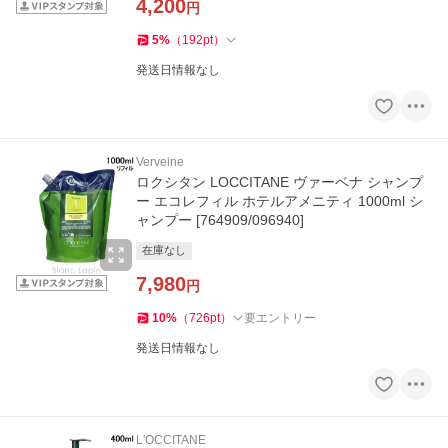
4,200
円
5
%
（
192
pt
）
発送日情報なし
Verveine
ロクシタン LOCCITANE ヴァーベナ シャンプ
ー エコレフィル ホテルアメニティ 1000ml シ
ャンプー [764909/096940]
在庫なし
7,980
円
10
%
（
726
pt
）
要エントリー
発送日情報なし
L'OCCITANE