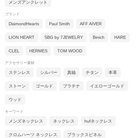
メンズアンクレット
ブランド
DiamondHearts
Paul Smith
AFF AIVER
LION HEART
SBG by 7JEWELRY
Binich
HARE
CLEL
HERMES
TOM WOOD
アクセサリー素材
ステンレス
シルバー
真鍮
チタン
本革
ストーン
ゴールド
プラチナ
イエローゴールド
ウッド
キーワード
メンズネックレス
ネックレス
hufネックレス
クロムハーツ ネックレス
ブラックスピネル