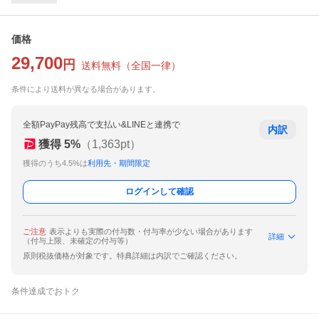
価格
29,700
円
送料無料
（
全国一律
）
条件により送料が異なる場合があります。
全額PayPay残高で支払い&LINEと連携で
内訳
獲得
5
%
（
1,363
pt）
獲得のうち4.5%は
利用先・期間限定
ログインして確認
ご注意
表示よりも実際の付与数・付与率が少ない場合があります
詳細
（付与上限、未確定の付与等）
原則税抜価格が対象です。特典詳細は内訳でご確認ください。
条件達成でおトク