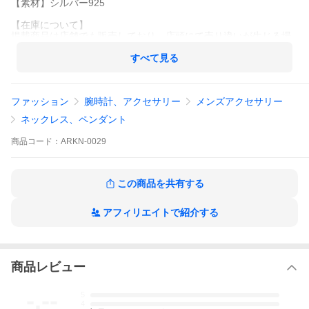
【素材】シルバー925
【在庫について】
掲載商品は店舗でも販売しており、店頭にて売り違いが生じる場
合が御座います。
その際、納期は2〜3週間となります。ご理解、ご了承願います。
すべて見る
ファッション
腕時計、アクセサリー
メンズアクセサリー
ネックレス、ペンダント
商品
コード：
ARKN-0029
この商品を共有する
アフィリエイトで紹介する
商品レビュー
-.--
5
4