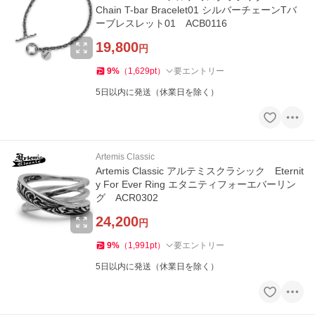
Chain T-bar Bracelet01 シルバーチェーンTバ
ーブレスレット01 ACB0116
19,800
円
9
%
（
1,629
pt
）
要エントリー
5日以内に発送（休業日を除く）
Artemis Classic
Artemis Classic アルテミスクラシック Eternit
y For Ever Ring エタニティフォーエバーリン
グ ACR0302
24,200
円
9
%
（
1,991
pt
）
要エントリー
5日以内に発送（休業日を除く）