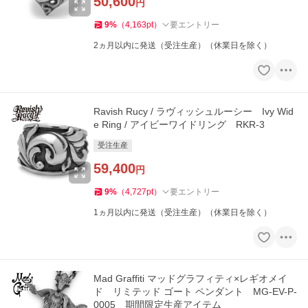
50,600
円
9
%
（
4,163
pt
）
要エントリー
2ヵ月以内に発送（受注生産）（休業日を除く）
Ravish Rucy / ラヴィッシュルーシー Ivy Wid
e Ring / アイビーワイドリング RKR-3
受注生産
59,400
円
9
%
（
4,727
pt
）
要エントリー
1ヵ月以内に発送（受注生産）（休業日を除く）
Mad Graffiti マッドグラフィティ×レギオメイ
ド リミテッド ゴート ペンダント MG-EV-P-
0005 期間限定生産アイテム