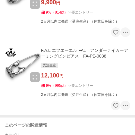
9,900
円
9
%
（
814
pt
）
要エントリー
2ヵ月以内に発送（受注生産）（休業日を除く）
F.A.L エフエーエル FAL アンダーテイカーア
ーミングピンピアス FA-PE-0038
受注生産
12,100
円
9
%
（
995
pt
）
要エントリー
2ヵ月以内に発送（受注生産）（休業日を除く）
このページの関連情報