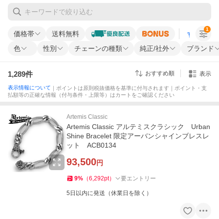
1
価格帯
送料無料
すべての条
色
性別
チェーンの種類
純正/社外
ブランド
1,289
件
おすすめ順
表示
表示情報について
｜ポイントは原則税抜価格を基準に付与されます｜ポイント・支
払額等の正確な情報（付与条件・上限等）はカートをご確認ください
Artemis Classic
Artemis Classic アルテミスクラシック Urban
Shine Bracelet 限定アーバンシャインブレスレ
ット ACB0134
93,500
円
9
%
（
6,292
pt
）
要エントリー
5日以内に発送（休業日を除く）