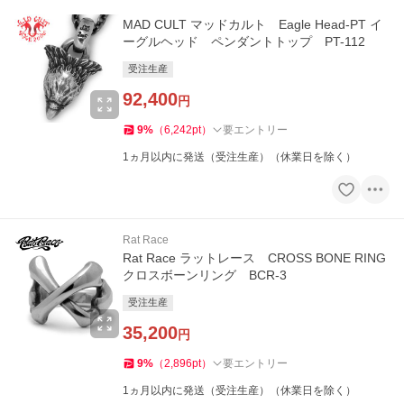
MAD CULT マッドカルト Eagle Head-PT イ
ーグルヘッド ペンダントトップ PT-112
受注生産
92,400
円
9
%
（
6,242
pt
）
要エントリー
1ヵ月以内に発送（受注生産）（休業日を除く）
Rat Race
Rat Race ラットレース CROSS BONE RING
クロスボーンリング BCR-3
受注生産
35,200
円
9
%
（
2,896
pt
）
要エントリー
1ヵ月以内に発送（受注生産）（休業日を除く）