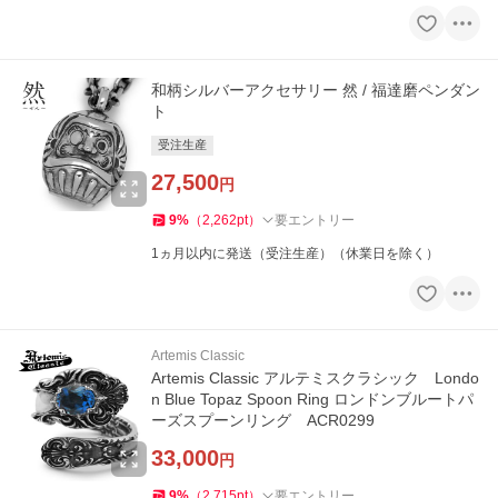
和柄シルバーアクセサリー 然 / 福達磨ペンダン
ト
受注生産
27,500
円
9
%
（
2,262
pt
）
要エントリー
1ヵ月以内に発送（受注生産）（休業日を除く）
Artemis Classic
Artemis Classic アルテミスクラシック Londo
n Blue Topaz Spoon Ring ロンドンブルートパ
ーズスプーンリング ACR0299
33,000
円
9
%
（
2,715
pt
）
要エントリー