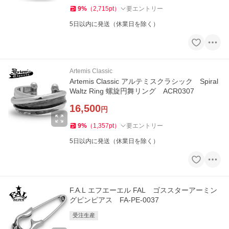
9
%
（
2,715
pt
）
要エントリー
5日以内に発送（休業日を除く）
Artemis Classic
Artemis Classic アルテミスクラシック Spiral
Waltz Ring 螺旋円舞リング ACR0307
16,500
円
9
%
（
1,357
pt
）
要エントリー
5日以内に発送（休業日を除く）
F.A.L エフエーエル FAL ゴススターアーミン
グピンピアス FA-PE-0037
受注生産