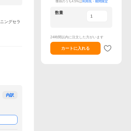
獲得のうち4.5%は
利用先・期間限定
数量
ョニングセラ
24時間以内に注文した方がいます
カートに入れる
内訳