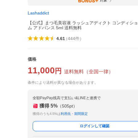
対象
Lashaddict
【公式】まつ毛美容液 ラッシュアディクト コンディシ
ム アドバンス 5ml 送料無料
4.61
（
444
件
）
価格
11,000
円
送料無料
（
全国一律
）
条件により送料が異なる場合があります。
全額PayPay残高で支払い&LINEと連携で
獲得
5
%
（
505
pt）
獲得のうち4.5%は
利用先・期間限定
ログインして確認