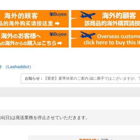
Lashaddict）
お知らせ：
【重要】夏季休業のご案内 誠に勝手ではございますが、
応を休業とさせます。 発送停止期間：8月15日(土)～8月16日(日) ※最終受付：8/14(金)受注分まで 問
い合わせ休業期間：8月8日(土)～8月11日(火)・8月13日(木)～8月16
/16(日)は発送業務を停止させていただきます。