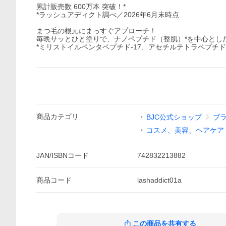
累計販売数 600万本 突破！*
*ラッシュアディクト調べ／2026年6月末時点
まつ毛の根元にまっすぐアプローチ！
毎晩サッとひと塗りで、ナノペプチド（整肌）*を中心とし
*ミリストイルペンタペプチド-17、アセチルテトラペプチド
商品
カテゴリ
BJC公式ショップ
ブ
コスメ、美容、ヘアケア
JAN/ISBNコード
742832213882
商品
コード
lashaddict01a
この商品を共有する