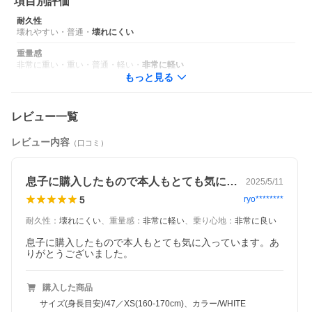
項目別評価
耐久性
壊れやすい
・
普通
・
壊れにくい
商品説明
重量感
SCULTURA RIM 100
非常に重い
・
重い
・
普通
・
軽い
・
非常に軽い
もっと見る
フルカーボンフォークを採用し走りと安全性にこだわったアルミ
ニウムオールラウンドモデル
ステアリングコラムにまでカーボンを採用したフルカーボンフォ
レビュー一覧
ークはハンドリング、快適性、そして衝突時の安全性にも貢献。
MERIDAの高品質アルミフレームとフルカーボンフォークを組み
合わせたSCULTURA Rim 100は、キャリパーブレーキを採用した
レビュー内容
（口コミ）
軽量スペック。定評あるShimano Clarisドライブトレインを採用
し高い耐久性とメンテナンス性能を実現。
息子に購入したもので本人もとても気に入…
2025/5/11
●MERIDAのロードバイクは全車にフルカーボンフォークを採用
●スローピングデザインで高いフィッティング性能を実現
5
ryo********
スペック
耐久性
：
壊れにくい
、
重量感
：
非常に軽い
、
乗り心地
：
非常に良い
フレーム
SCULTURA RIM lite-BSA
フォーク
SCULTURA RIM CF2
息子に購入したもので本人もとても気に入っています。あ
ヘッドセット
MERIDA M2339 Neck
りがとうございました。
ギヤクランク
FSA Tempo 50-34T
L:165mm(44) L:170mm(47/50/52)
L:172.5mm(54)
購入した商品
BBセット
FSA TH-7420ST Cartridge Bearing
サイズ(身長目安)/47／XS(160-170cm)、カラー/WHITE
F.ディレーラー
Shimano Claris FD-R2000, DF