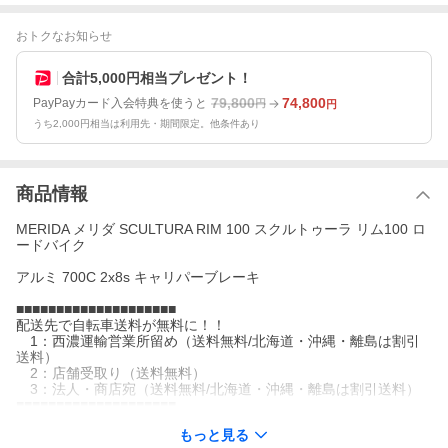
おトクなお知らせ
合計5,000円相当プレゼント！
79,800
74,800
PayPayカード入会特典を使うと
円
円
うち2,000円相当は利用先・期間限定。他条件あり
商品情報
MERIDA メリダ SCULTURA RIM 100 スクルトゥーラ リム100 ロ
ードバイク
アルミ 700C 2x8s キャリパーブレーキ
■■■■■■■■■■■■■■■■■■■■
配送先で自転車送料が無料に！！
1：西濃運輸営業所留め（送料無料/北海道・沖縄・離島は割引
送料）
2：店舗受取り（送料無料）
3：法人・商店宛（送料無料/北海道・沖縄・離島は割引送料）
■■■■■■■■■■■■■■■■■■■■
もっと見る