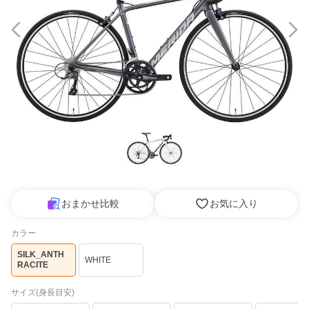
おまかせ比較
お気に入り
カラー
SILK_ANTH
WHITE
RACITE
サイズ(身長目安)