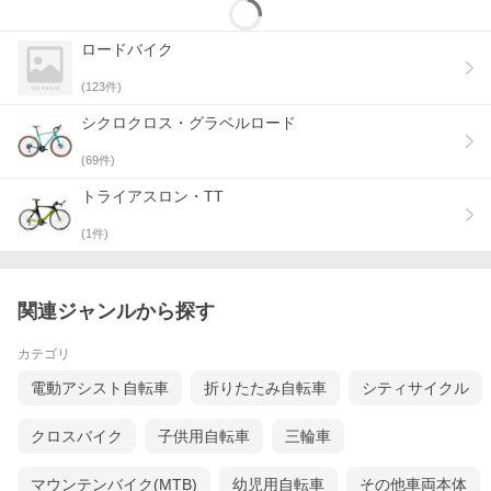
ロードバイク
(
123
件)
シクロクロス・グラベルロード
自転車を安全・快適にご使用いただくために
●自転車を安全で快適にご使用いただくために、お近くの自転車店
(
69
件)
にて定期的な点検をしてください。
●ご使用中に自転車の不具合を感じた時は、直ちに使用を中止し自
トライアスロン・TT
転車店にご相談ください。
●不具合の早期発見、事故を未然に防ぐためにも、乗車前に点検と
(
1
件)
確認を行ってください。
※画像はサンプルです。掲載情報はモデル発表当時のもので
す。
関連ジャンルから探す
※仕様・外観・価格は、改良のため予告なく変更される場合が
ございます。
カテゴリ
※商品はお取り寄せのため、メーカー代理店の在庫状況により
ご用意できない場合がございます。
電動アシスト自転車
折りたたみ自転車
シティサイクル
※お取り寄せ商品のため、不良品以外の返品・交換はお断りい
たします。
以上、予めご了承いただきますようお願いいたします。
クロスバイク
子供用自転車
三輪車
マウンテンバイク(MTB)
幼児用自転車
その他車両本体