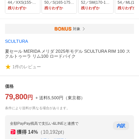
44／XXS(155-165cm)
50／S(165-175cm)
52／SM(170-180cm)
残りわずか
残りわずか
残りわずか
残りわずか
対象
SCULTURA
夏セール MERIDA メリダ 2025年モデル SCULTURA RIM 100 ス
クルトゥーラ リム100 ロードバイク
1
件のレビュー
価格
79,800
円
+ 送料
5,500
円
（
東京都
）
条件により送料が異なる場合があります。
全額PayPay残高で支払い&LINEと連携で
内訳
獲得
14
%
（
10,192
pt）