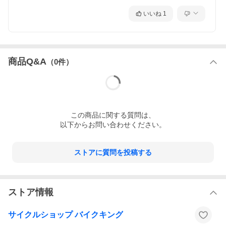
R.ディレーラー
Shimano Claris RD-R2000 GS
シフター
Shimano Claris ST-R2000
いいね
1
F.ブレーキセッ
Shimano Claris BR-R2000
ト
R.ブレーキセッ
Shimano Claris BR-R2000
ト
ブレーキロータ
N.A.
ー
商品Q&A
（
0
件）
リム
MERIDA COMP SL
スポーク
Black stainless
F.ハブ
Road seal bearing
R.ハブ
Road seal bearing
タイヤ
Maxxis Pursuer 700x25C fold
ギヤ
Sunrace CS8 11-28T 8S
この
商品
に関する質問は、
チェーン
KMC M700
以下からお問い合わせください。
ハンドルバー
MERIDA EXPERT SL
L:380mm(44) L:400mm(47/50) L:420mm(52/54)
ハンドルステム
MERIDA COMP CC -6 ASD
L:80mm(44/47) L:90mm(50) L:100mm(52/54)
ストアに質問を投稿する
サドル
MERIDA COMP SL V-mount
シートピラー
MERIDA COMP CC Φ 27.2 5 SSB
シートクランプ
MERIDA EXPERT
ペダル
N.A.
チューブ・バル
仏式バルブ
ストア情報
ブ
付属品
ベル、ロック、リフレクター
重量
9.3kg(XS)
サイクルショップ バイクキング
ジオメトリー