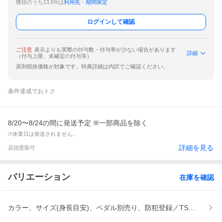
獲得のうち13.5%は
利用先・期間限定
ログインして確認
ご注意
表示よりも実際の付与数・付与率が少ない場合があります
詳細
（付与上限、未確定の付与等）
原則税抜価格が対象です。特典詳細は内訳でご確認ください。
条件達成でおトク
8/20〜8/24の間に発送予定 ※一部商品を除く
※休業日は発送されません。
詳細を見る
店頭受取可
バリエーション
在庫を確認
カラー、サイズ(身長目安)、ペダル別売り、防犯登録／TSマーク／