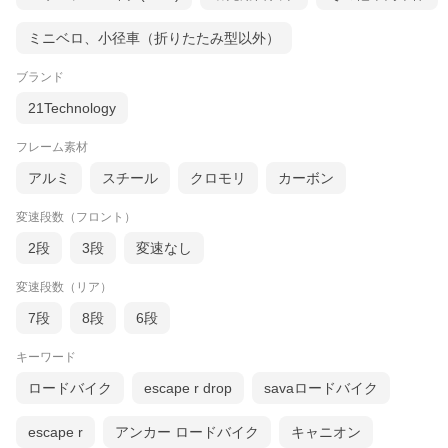
ミニベロ、小径車（折りたたみ型以外）
ブランド
21Technology
フレーム素材
アルミ
スチール
クロモリ
カーボン
変速段数（フロント）
2段
3段
変速なし
変速段数（リア）
7段
8段
6段
キーワード
ロードバイク
escape r drop
savaロードバイク
escape r
アンカー ロードバイク
キャニオン