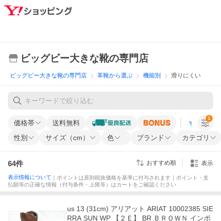
ビッグビー大きな靴の専門店
ビッグビー大きな靴の専門店
革靴から選ぶ
機能別
滑りにくい
1
価格帯
送料無料
すべての条
性別
サイズ（cm）
色
ブランド
カテゴリ
64
件
おすすめ順
表示
表示情報について
｜ポイントは原則税抜価格を基準に付与されます｜ポイント・支
払額等の正確な情報（付与条件・上限等）はカートをご確認ください
us 13 (31cm) アリアット ARIAT 10002385 SIE
RRA SUN WP 【２Ｅ】 BR ＢＲＯＷＮ インポ