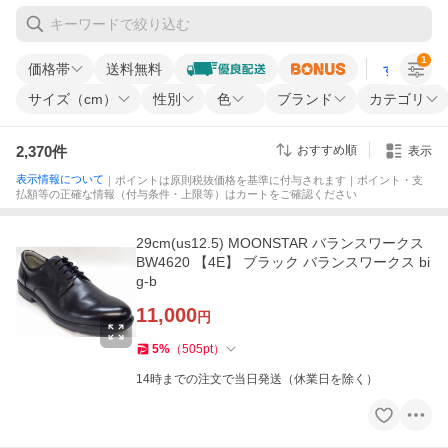
1
価格帯
送料無料
すべての条
サイズ（cm）
性別
色
ブランド
カテゴリ
2,370
件
おすすめ順
表示
表示情報について
｜ポイントは原則税抜価格を基準に付与されます｜ポイント・支
払額等の正確な情報（付与条件・上限等）はカートをご確認ください
29cm(us12.5) MOONSTAR バランスワークス
BW4620 【4E】 ブラック バランスワークス bi
g-b
11,000
円
5
%
（
505
pt
）
14時までの注文で当日発送（休業日を除く）