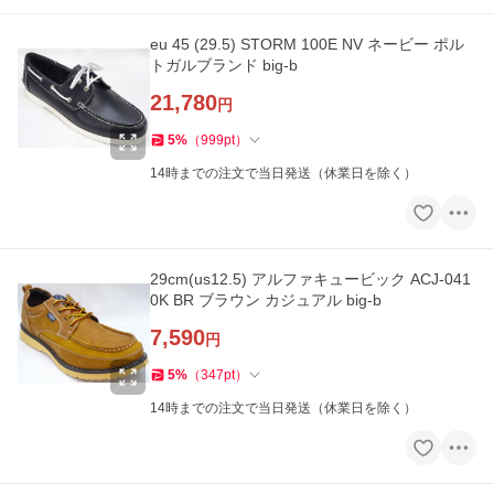
eu 45 (29.5) STORM 100E NV ネービー ポル
トガルブランド big-b
21,780
円
5
%
（
999
pt
）
14時までの注文で当日発送（休業日を除く）
29cm(us12.5) アルファキュービック ACJ-041
0K BR ブラウン カジュアル big-b
7,590
円
5
%
（
347
pt
）
14時までの注文で当日発送（休業日を除く）