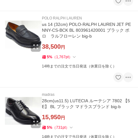
POLO RALPH LAUREN
us 14 (32cm) POLO-RALPH LAUREN JET PE
NNY-CS-BCK BL 803961420001 ブラック ポ
ロ ラルフローレン big-b
38,500
円
5
%
（
1,767
pt
）
14時までの注文で当日発送（休業日を除く）
madras
28cm(us11.5) LUTECIA ルーテシア 7802 【5
E】 BL ブラック マドラスブランド big-b
15,950
円
5
%
（
731
pt
）
14時までの注文で当日発送（休業日を除く）