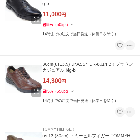
g-b
11,000
円
5
%
（
505
pt
）
14時までの注文で当日発送（休業日を除く）
30cm(us13.5) Dr.ASSY DR-8014 BR ブラウン
カジュアル big-b
14,300
円
5
%
（
656
pt
）
14時までの注文で当日発送（休業日を除く）
TOMMY HILFIGER
us 12 (30cm) トミーヒルフィガー TOMMYHIL