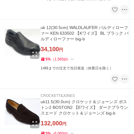
uk 12(30.5cm) WALDLAUFER バルディローフ
ァー KEN 633502 【Kワイズ】 BL ブラック バ
ルディローファー big-b
34,100
円
5
%
（
1,565
pt
）
14時までの注文で当日発送（休業日を除く）
CROCKETT&JONES
uk11.5(30.0cm) クロケット＆ジョーンズ ボス
トン2 BOSTON2 【Eワイズ】 ダークブラウン
スエード クロケット＆ジョーンズ big-b
132,000
円
5
%
（
6,060
pt
）