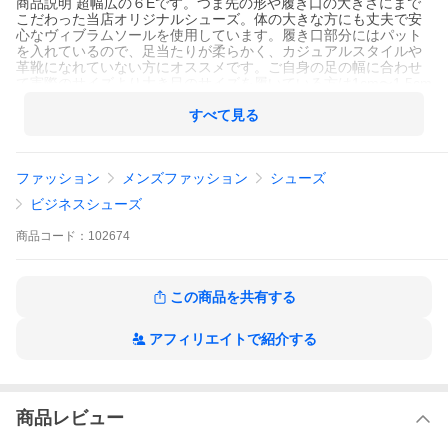
商品説明 超幅広の６Eです。つま先の形や履き口の大きさにまで
こだわった当店オリジナルシューズ。体の大きな方にも丈夫で安
心なヴィブラムソールを使用しています。履き口部分にはパット
を入れているので、足当たりが柔らかく、カジュアルスタイルや
革靴になれていない方にオススメです。ご自身の足の幅に合わせ
て実際のサイズより大き目のサイズを履いている方は1cm〜1.5cm
小さいサイズで履くことができます。【参考】28cmの3Eの靴を履
いている方は26.5cm位でお履きになれます。
すべて見る
サイズ表記の（）内のサイズは当店独自のサイズ換算です。商品
に記載されてるサイズと異なる場合があります。
211331
ファッション
メンズファッション
シューズ
ビジネスシューズ
商品
コード：
102674
この商品を共有する
アフィリエイトで紹介する
商品レビュー