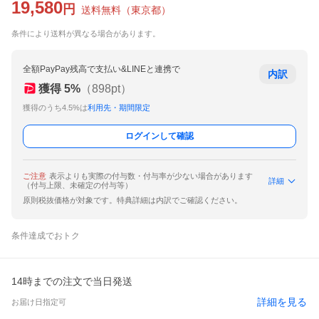
19,580
円
送料無料
（
東京都
）
条件により送料が異なる場合があります。
全額PayPay残高で支払い&LINEと連携で
内訳
獲得
5
%
（
898
pt）
獲得のうち4.5%は
利用先・期間限定
ログインして確認
ご注意
表示よりも実際の付与数・付与率が少ない場合があります
詳細
（付与上限、未確定の付与等）
原則税抜価格が対象です。特典詳細は内訳でご確認ください。
条件達成でおトク
14時までの注文で当日発送
詳細を見る
お届け日指定可