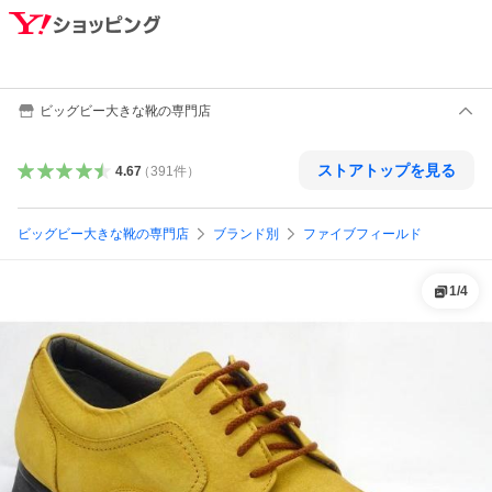
ビッグビー大きな靴の専門店
ストアトップを見る
4.67
（
391
件
）
ビッグビー大きな靴の専門店
ブランド別
ファイブフィールド
1
/
4