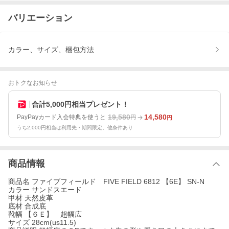
バリエーション
カラー、サイズ、梱包方法
おトクなお知らせ
合計5,000円相当プレゼント！
19,580
14,580
PayPayカード入会特典を使うと
円
円
うち2,000円相当は利用先・期間限定。他条件あり
商品情報
商品名 ファイブフィールド FIVE FIELD 6812 【6E】 SN-N
カラー サンドスエード
甲材 天然皮革
底材 合成底
靴幅 【６Ｅ】 超幅広
サイズ 28cm(us11.5)