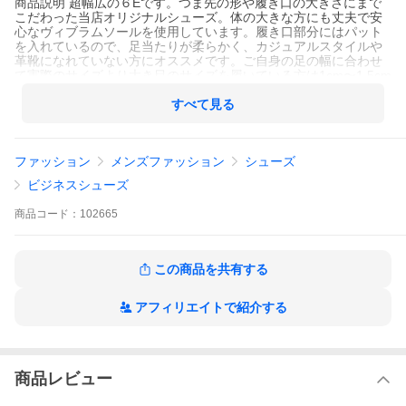
商品説明 超幅広の６Eです。つま先の形や履き口の大きさにまで
こだわった当店オリジナルシューズ。体の大きな方にも丈夫で安
心なヴィブラムソールを使用しています。履き口部分にはパット
を入れているので、足当たりが柔らかく、カジュアルスタイルや
革靴になれていない方にオススメです。ご自身の足の幅に合わせ
て実際のサイズより大き目のサイズを履いている方は1cm〜1.5cm
小さいサイズで履くことができます。【参考】28cmの3Eの靴を履
いている方は26.5cm位でお履きになれます。片足重量 約313ｇ
すべて見る
（27.5ｃｍで計測）
サイズ表記の（）内のサイズは当店独自のサイズ換算です。商品
に記載されてるサイズと異なる場合があります。
ファッション
メンズファッション
シューズ
211328
ビジネスシューズ
商品
コード：
102665
この商品を共有する
アフィリエイトで紹介する
商品レビュー