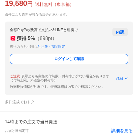
19,580
円
送料無料
（
東京都
）
条件により送料が異なる場合があります。
全額PayPay残高で支払い&LINEと連携で
内訳
獲得
5
%
（
898
pt）
獲得のうち4.5%は
利用先・期間限定
ログインして確認
ご注意
表示よりも実際の付与数・付与率が少ない場合があります
詳細
（付与上限、未確定の付与等）
原則税抜価格が対象です。特典詳細は内訳でご確認ください。
条件達成でおトク
14時までの注文で当日発送
詳細を見る
お届け日指定可