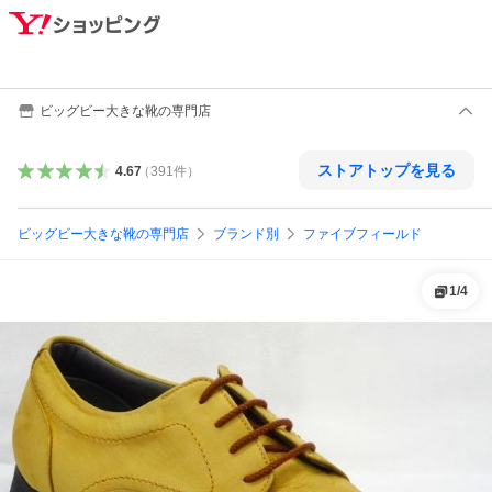
ビッグビー大きな靴の専門店
ストアトップを見る
4.67
（
391
件
）
ビッグビー大きな靴の専門店
ブランド別
ファイブフィールド
1
/
4